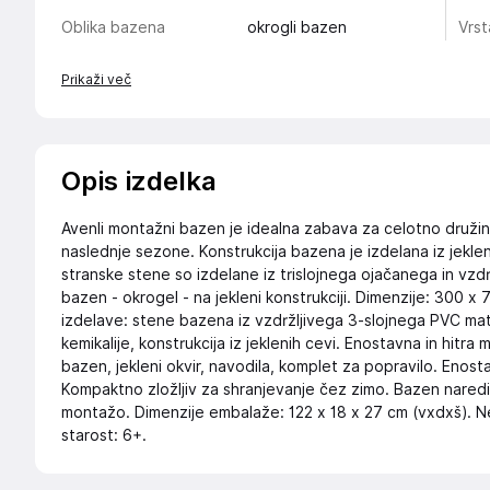
Oblika bazena
okrogli bazen
Vrs
Prikaži več
Opis izdelka
Avenli montažni bazen je idealna zabava za celotno družin
naslednje sezone. Konstrukcija bazena je izdelana iz jekleni
stranske stene so izdelane iz trislojnega ojačanega in vzd
bazen - okrogel - na jekleni konstrukciji. Dimenzije: 300 x 
izdelave: stene bazena iz vzdržljivega 3-slojnega PVC mat
kemikalije, konstrukcija iz jeklenih cevi. Enostavna in hitra
bazen, jekleni okvir, navodila, komplet za popravilo. Enosta
Kompaktno zložljiv za shranjevanje čez zimo. Bazen nared
montažo. Dimenzije embalaže: 122 x 18 x 27 cm (vxdxš). N
starost: 6+.