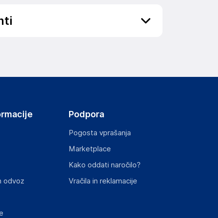
nti
ov, državo in elektronski naslov) povezane s
ormacije
Podpora
Pogosta vprašanja
Marketplace
st izdelka z zahtevanimi predpisi.
Kako oddati naročilo?
n odvoz
Vračila in reklamacije
e