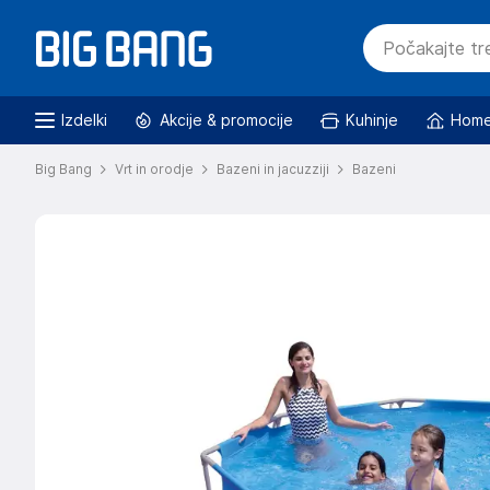
Izdelki
Akcije & promocije
Kuhinje
Home
Big Bang
Vrt in orodje
Bazeni in jacuzziji
Bazeni