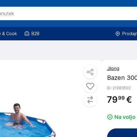
 & Cook
B2B
Prodaj
Jilong
Bazen 30
ID
: 21983502
79
€
99
Na voljo