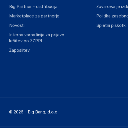
Big Partner - distribucija
Zavarovanje izd
Slike o varnosti izdelka
Slike o varnosti izdelka vsebujejo opozorila na embalaži izd
Marketplace za partnerje
Politika zasebno
informacije, povezane z določenim izdelkom.
Novosti
Spletni piškotki
Interna varna linija za prijavo
kršitev po ZZPRI
Zaposlitev
© 2026 - Big Bang, d.o.o.