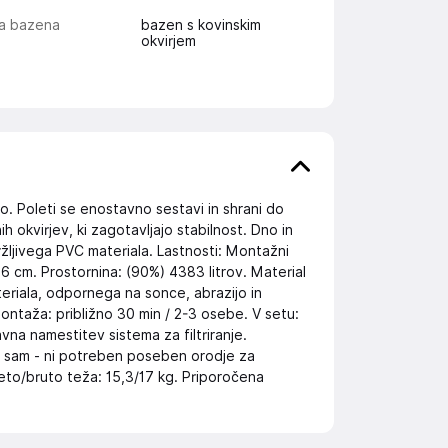
ta bazena
bazen s kovinskim
okvirjem
o. Poleti se enostavno sestavi in shrani do
h okvirjev, ki zagotavljajo stabilnost. Dno in
ržljivega PVC materiala. Lastnosti: Montažni
76 cm. Prostornina: (90%) 4383 litrov. Material
eriala, odpornega na sonce, abrazijo in
 montaža: približno 30 min / 2-3 osebe. V setu:
vna namestitev sistema za filtriranje.
i sam - ni potreben poseben orodje za
eto/bruto teža: 15,3/17 kg. Priporočena