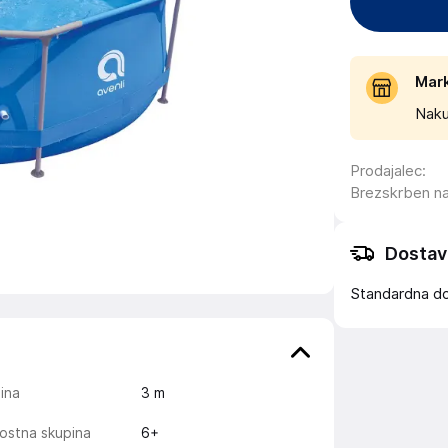
Mar
Naku
Prodajalec
:
Brezskrben n
Dostav
Standardna d
ina
3
m
ostna skupina
6+