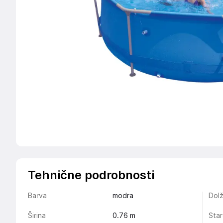
Tehnične podrobnosti
Barva
modra
Dolž
Širina
0.76
m
Star