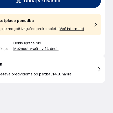
Dodaj v košarico
ketplace ponudba
p je mogoč izključno preko spleta.
Več informacij
Denis Igrače old
akup
:
Možnost vračila v 14 dneh
a
ostava
predvidoma od
petka, 14.8.
naprej