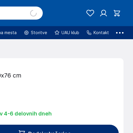
na mesta
Storitve
UAU klub
Kontakt
0x76 cm
 v 4-6 delovnih dneh