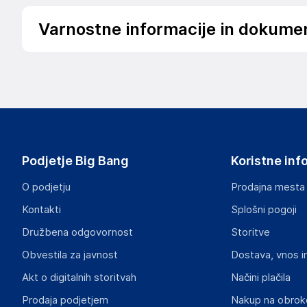
Varnostne informacije in dokume
Podatki o proizvajalcu
Podatki o proizvajalcu vključujejo informacije (naziv, nasl
proizvajalcem izdelka.
Hub Sales SL
21003
Spain
Podjetje Big Bang
Koristne inf
geral@bighub.store
O podjetju
Prodajna mesta
Odgovorna oseba v EU
Kontakti
Splošni pogoji
Gospodarski subjekt s sedežem v EU, ki zagotavlja skladno
Družbena odgovornost
Storitve
Ruben Lamy
Obvestila za javnost
Dostava, vnos i
21003
Spain
Akt o digitalnih storitvah
Načini plačila
geral@bighub.store
Prodaja podjetjem
Nakup na obrok