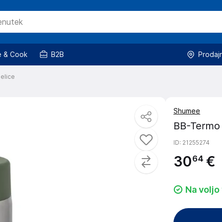
 & Cook
B2B
Prodaj
elice
Shumee
BB-Termo s
ID
: 21255274
30
€
64
Na voljo