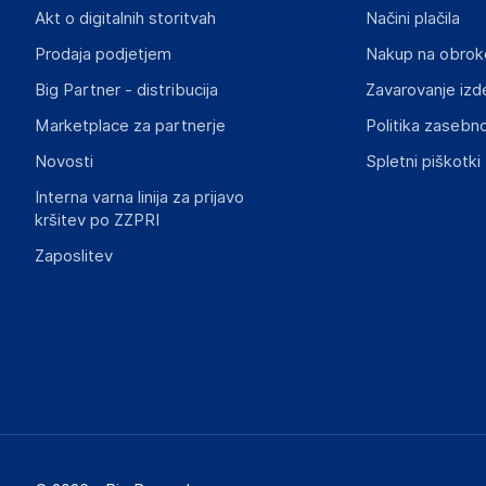
Poland
Akt o digitalnih storitvah
Načini plačila
zamowienia@supermerchant.base.com
Prodaja podjetjem
Nakup na obrok
Big Partner - distribucija
Zavarovanje izd
Marketplace za partnerje
Politika zasebno
Novosti
Spletni piškotki
Interna varna linija za prijavo
kršitev po ZZPRI
Zaposlitev