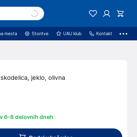
na mesta
Storitve
UAU klub
Kontakt
kodelica, jeklo, olivna
 v 6-8 delovnih dneh