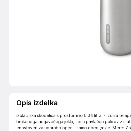
Opis izdelka
izolacijska skodelica s prostornino 0,34 litra, - izolira temp
brušenega nerjavečega jekla, - ima privlačen pokrov z mat
enostaven za uporabo operi - samo operi ęczie. Mere: 7 x 