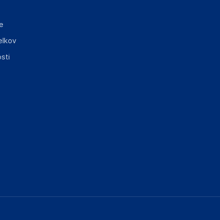
e
elkov
sti