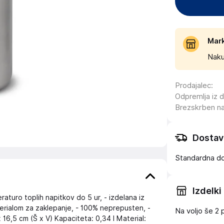
Mar
Naku
Prodajalec
:
Odpremlja iz 
Brezskrben n
Dostav
Standardna d
Izdelki
eraturo toplih napitkov do 5 ur, - izdelana iz
erialom za zaklepanje, - 100% neprepusten, -
Na voljo še
2 
16,5 cm (Š x V) Kapaciteta: 0,34 l Material: