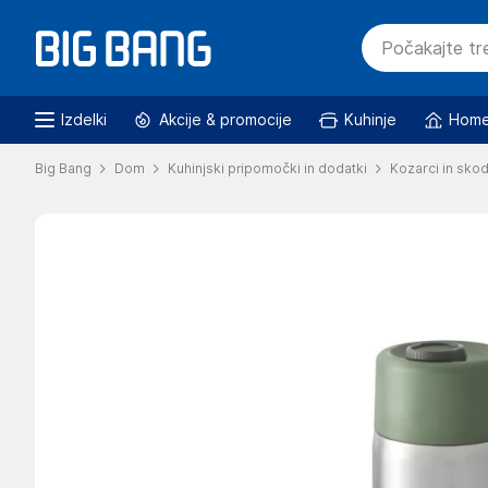
Izdelki
Akcije & promocije
Kuhinje
Home
Big Bang
Dom
Kuhinjski pripomočki in dodatki
Kozarci in skod