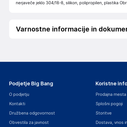
nerjaveče jeklo 304/18-8, silikon, polipropilen, plastika Obr
Varnostne informacije in dokume
Podatki o proizvajalcu
Podatki o proizvajalcu vključujejo informacije (naziv, nasl
proizvajalcem izdelka.
SUPER MERCHANT SPÓŁKA AKCYJNA
1 MAJA 31/33 M6, 90-739 ŁÓDŹ
Poland
Podjetje Big Bang
Koristne inf
zamowienia@supermerchant.base.com
O podjetju
Prodajna mesta
Odgovorna oseba v EU
Kontakti
Splošni pogoji
Gospodarski subjekt s sedežem v EU, ki zagotavlja skladno
Družbena odgovornost
Storitve
SUPER MERCHANT SPÓŁKA AKCYJNA
Obvestila za javnost
Dostava, vnos i
1 MAJA 31/33 M6, 90-739 ŁÓDŹ