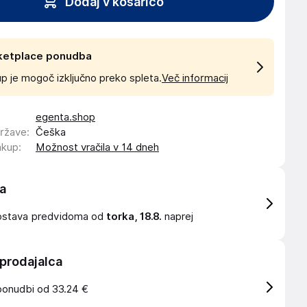
Dodaj v košarico
ketplace ponudba
p je mogoč izključno preko spleta.
Več informacij
egenta.shop
države
:
Češka
akup
:
Možnost vračila v 14 dneh
a
ostava
predvidoma od
torka, 18.8.
naprej
 prodajalca
ponudbi od 33.24 €