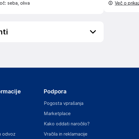
oč: seba, oliva
Več o prik
nti
ov, državo in elektronski naslov) povezane s
ormacije
Podpora
Pogosta vprašanja
Marketplace
st izdelka z zahtevanimi predpisi.
Kako oddati naročilo?
n odvoz
Vračila in reklamacije