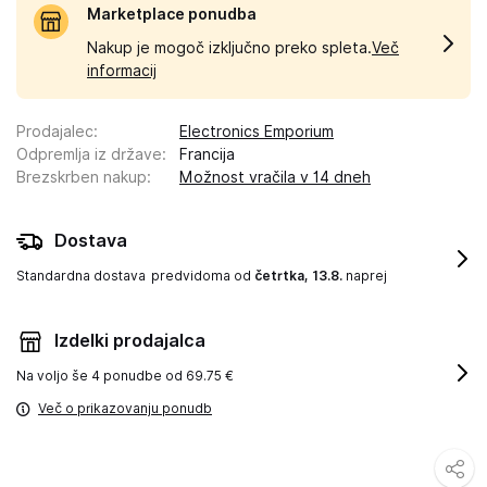
Marketplace ponudba
Nakup je mogoč izključno preko spleta.
Več
informacij
Prodajalec
:
Electronics Emporium
Odpremlja iz države
:
Francija
Brezskrben nakup
:
Možnost vračila v 14 dneh
Dostava
Standardna dostava
predvidoma od
četrtka, 13.8.
naprej
Izdelki prodajalca
Na voljo še
4 ponudbe od 69.75 €
Več o prikazovanju ponudb