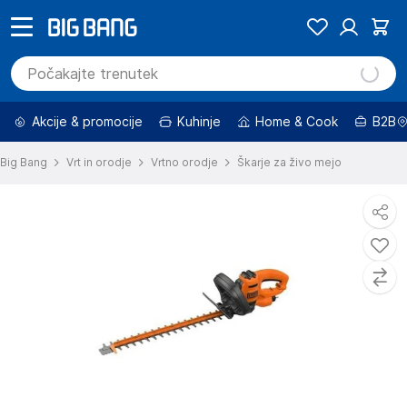
Akcije & promocije
Kuhinje
Home & Cook
B2B
Big Bang
Vrt in orodje
Vrtno orodje
Škarje za živo mejo