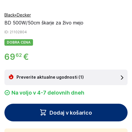
Black+Decker
BD 500W/50cm škarje za živo mejo
ID
: 21102804
DOBRA CENA
69
€
62
Preverite aktualne ugodnosti
(1)
Na voljo v 4-7 delovnih dneh
Dodaj v košarico