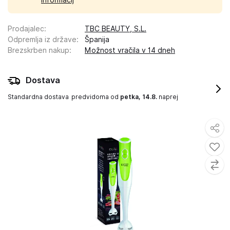
informacij
Prodajalec
:
TBC BEAUTY, S.L.
Odpremlja iz države
:
Španija
Brezskrben nakup
:
Možnost vračila v 14 dneh
Dostava
Standardna dostava
predvidoma od
petka, 14.8.
naprej