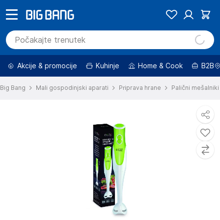
Akcije & promocije
Kuhinje
Home & Cook
B2B
Big Bang
Mali gospodinjski aparati
Priprava hrane
Palični mešalniki