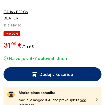
ITALIAN DESIGN
BEATER
ID
: 21149190
-
40,00 €
31
€
99
71,99 €
Na voljo v 4-7 delovnih dneh
Dodaj v košarico
Marketplace ponudba
Nakup je mogoč izključno preko spleta.
Več