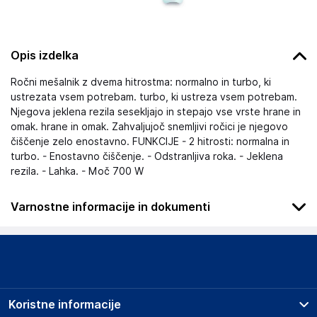
Opis izdelka
Ročni mešalnik z dvema hitrostma: normalno in turbo, ki
ustrezata vsem potrebam. turbo, ki ustreza vsem potrebam.
Njegova jeklena rezila sesekljajo in stepajo vse vrste hrane in
omak. hrane in omak. Zahvaljujoč snemljivi ročici je njegovo
čiščenje zelo enostavno. FUNKCIJE - 2 hitrosti: normalna in
turbo. - Enostavno čiščenje. - Odstranljiva roka. - Jeklena
rezila. - Lahka. - Moč 700 W
Varnostne informacije in dokumenti
Podatki o proizvajalcu
Podatki o proizvajalcu vključujejo informacije (naziv, naslov,
državo in elektronski naslov) povezane s proizvajalcem
izdelka.
Koristne informacije
POSTQUAM COSMETIC S.L