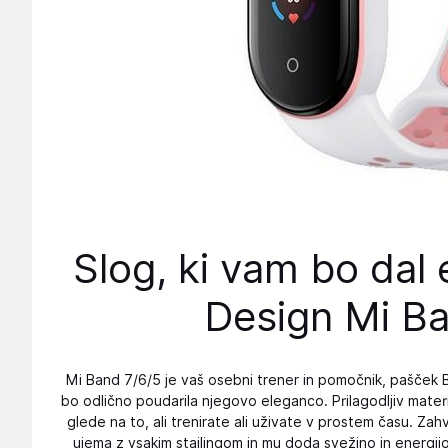
Slog, ki vam bo dal 
Design Mi Ba
Mi Band 7/6/5 je vaš osebni trener in pomočnik, pašček Beli
bo odlično poudarila njegovo eleganco. Prilagodljiv mater
glede na to, ali trenirate ali uživate v prostem času. Zahv
ujema z vsakim stajlingom in mu doda svežino in energijo