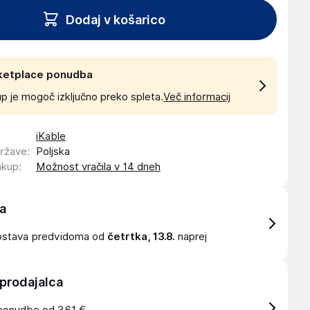
Dodaj v košarico
ketplace ponudba
p je mogoč izključno preko spleta.
Več informacij
iKable
države
:
Poljska
akup
:
Možnost vračila v 14 dneh
a
ostava
predvidoma od
četrtka, 13.8.
naprej
 prodajalca