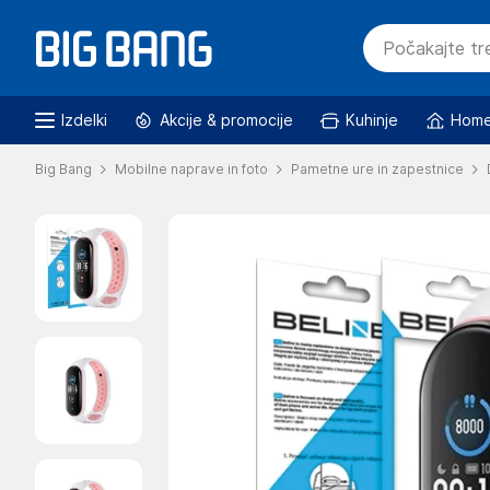
Izdelki
Akcije & promocije
Kuhinje
Home
Big Bang
Mobilne naprave in foto
Pametne ure in zapestnice