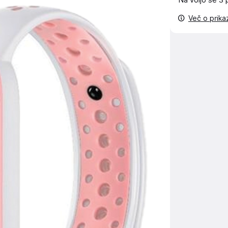
Na voljo še
3 
Več o prik