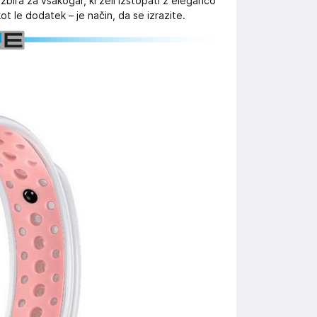
bira za vsakogar, ki želi izstopati z eleganco
kot le dodatek – je način, da se izrazite.