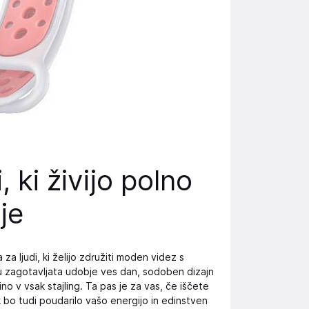
, ki živijo polno
nje
 za ljudi, ki želijo združiti moden videz s
tju zagotavljata udobje ves dan, sodoben dizajn
o v vsak stajling. Ta pas je za vas, če iščete
bo tudi poudarilo vašo energijo in edinstven