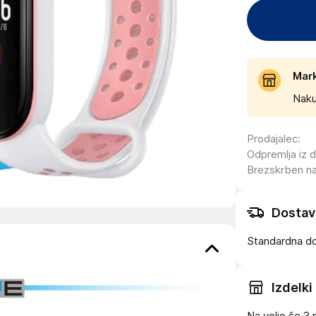
Mar
Naku
Prodajalec
:
Odpremlja iz 
Brezskrben n
Dostav
Standardna d
Izdelki