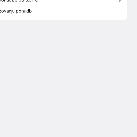
ponudbe od 3.61 €
azovanju ponudb