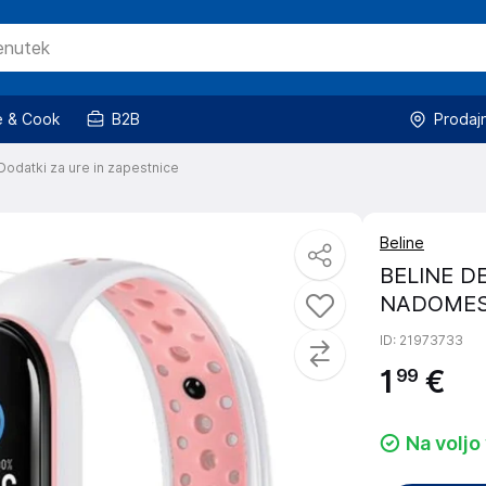
 & Cook
B2B
Prodaj
Dodatki za ure in zapestnice
Beline
BELINE D
NADOMEST
ID
: 21973733
1
€
99
Na voljo