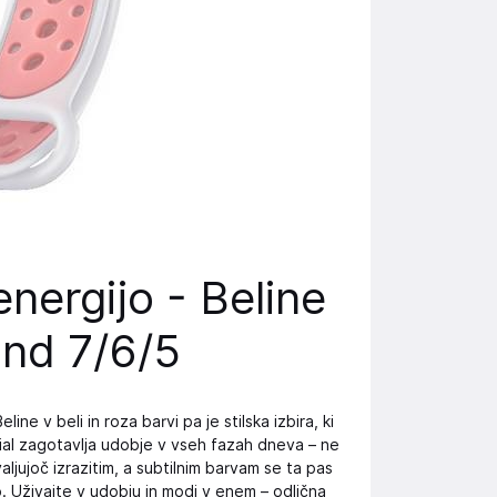
energijo - Beline
nd 7/6/5
ne v beli in roza barvi pa je stilska izbira, ki
ial zagotavlja udobje v vseh fazah dneva – ne
aljujoč izrazitim, a subtilnim barvam se ta pas
. Uživajte v udobju in modi v enem – odlična