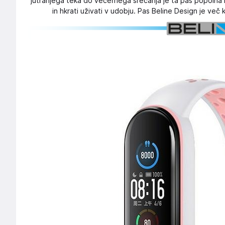
jutranjega teka do večernega srečanja je ta pas popolna iz
in hkrati uživati ​​v udobju. Pas Beline Design je več 