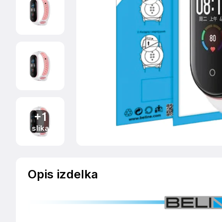
+1
slika
Opis izdelka