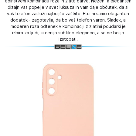
edinstveni kombinaciji roza in zlate barve. Nežen, a eleganten
dizajn vas popelje v svet luksuza in vam daje občutek, da si
vaš telefon zasluži najboljšo zaščito. Etui ni samo eleganten
dodatek - zagotavlja, da bo vaš telefon varen. Sladek, a
moderen roza odtenek v kombinaciji z zlatimi poudarki je
izbira za ljudi, ki cenijo subtilno eleganco, a se ne bojijo
izstopati.