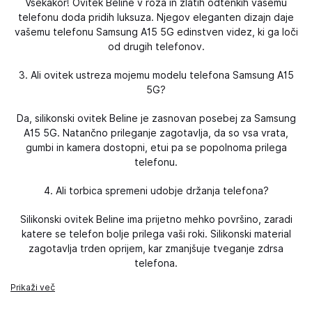
Vsekakor! Ovitek Beline v roza in zlatih odtenkih vašemu
telefonu doda pridih luksuza. Njegov eleganten dizajn daje
vašemu telefonu Samsung A15 5G edinstven videz, ki ga loči
od drugih telefonov.
3. Ali ovitek ustreza mojemu modelu telefona Samsung A15
5G?
Da, silikonski ovitek Beline je zasnovan posebej za Samsung
A15 5G. Natančno prileganje zagotavlja, da so vsa vrata,
gumbi in kamera dostopni, etui pa se popolnoma prilega
telefonu.
4. Ali torbica spremeni udobje držanja telefona?
Silikonski ovitek Beline ima prijetno mehko površino, zaradi
katere se telefon bolje prilega vaši roki. Silikonski material
zagotavlja trden oprijem, kar zmanjšuje tveganje zdrsa
telefona.
Prikaži več