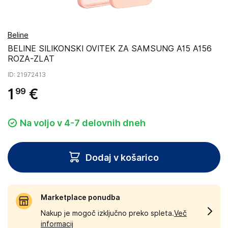
Beline
BELINE SILIKONSKI OVITEK ZA SAMSUNG A15 A156
ROZA-ZLAT
ID
: 21972413
1
€
99
Na voljo v 4-7 delovnih dneh
Dodaj v košarico
Marketplace ponudba
Nakup je mogoč izključno preko spleta.
Več
informacij