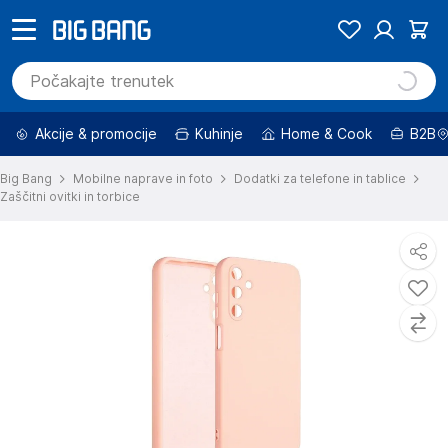
Akcije & promocije
Kuhinje
Home & Cook
B2B
Big Bang
Mobilne naprave in foto
Dodatki za telefone in tablice
Zaščitni ovitki in torbice