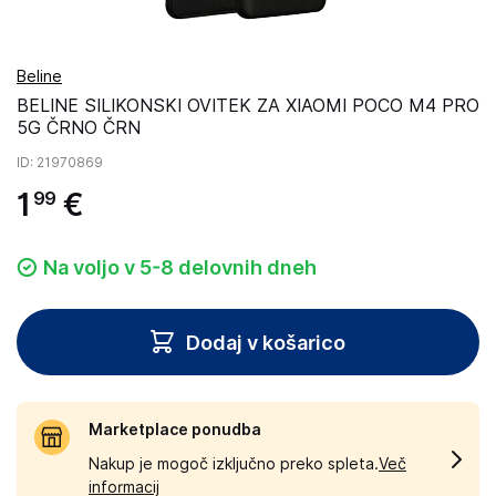
Beline
BELINE SILIKONSKI OVITEK ZA XIAOMI POCO M4 PRO
5G ČRNO ČRN
ID
: 21970869
1
€
99
Na voljo v 5-8 delovnih dneh
Dodaj v košarico
Marketplace ponudba
Nakup je mogoč izključno preko spleta.
Več
informacij