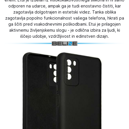
enem. Etui je izdelan iz visokokakovostnega silikona in ni samo
odporen na udarce, ampak ga je tudi enostavno čistiti, kar
zagotavlja dolgotrajen in estetski videz. Tanka oblika
zagotavlja popolno funkcionalnost vašega telefona, hkrati pa
ga ščiti pred vsakodnevnimi poškodbami. Etui je prilagojen
aktivnemu življenjskemu slogu - je odlična izbira za ljudi, ki
iščejo udobje, vzdržljivost in edinstven dizajn.