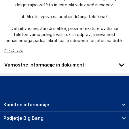
dolgotrajno zaščito in estetski videz več mesecev.
4. Ali etui vpliva na udobje držanja telefona?
Definitivno ne! Zaradi mehke, prožne teksture ovitka se
telefon varno prilega vaši roki in odpravlja nevarnost
nenamernega padca, hkrati pa je udoben in prijeten na dotik.
Prikaži več
Varnostne informacije in dokumenti
Podatki o proizvajalcu
Podatki o proizvajalcu vključujejo informacije (naziv, naslov,
državo in elektronski naslov) povezane s proizvajalcem
izdelka.
Koristne informacije
D-R-O Sp. z o.o. Sp.k
D-R-O Sp. z o.o. Sp.k
Prodajna mesta
Podjetje Big Bang
China
Splošni pogoji
online@d-r-o.pl