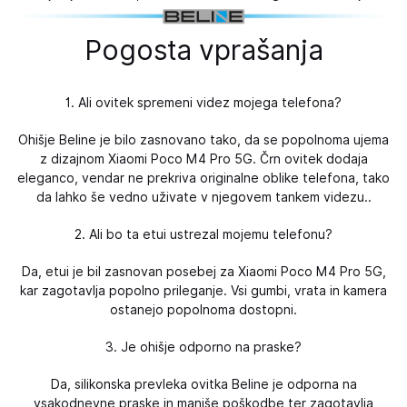
Pogosta vprašanja
1. Ali ovitek spremeni videz mojega telefona?
Ohišje Beline je bilo zasnovano tako, da se popolnoma ujema
z dizajnom Xiaomi Poco M4 Pro 5G. Črn ovitek dodaja
eleganco, vendar ne prekriva originalne oblike telefona, tako
da lahko še vedno uživate v njegovem tankem videzu..
2. Ali bo ta etui ustrezal mojemu telefonu?
Da, etui je bil zasnovan posebej za Xiaomi Poco M4 Pro 5G,
kar zagotavlja popolno prileganje. Vsi gumbi, vrata in kamera
ostanejo popolnoma dostopni.
3. Je ohišje odporno na praske?
Da, silikonska prevleka ovitka Beline je odporna na
vsakodnevne praske in manjše poškodbe ter zagotavlja