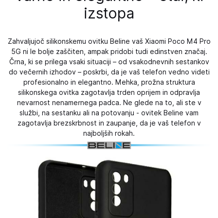
izstopa
Zahvaljujoč silikonskemu ovitku Beline vaš Xiaomi Poco M4 Pro
5G ni le bolje zaščiten, ampak pridobi tudi edinstven značaj.
Črna, ki se prilega vsaki situaciji – od vsakodnevnih sestankov
do večernih izhodov – poskrbi, da je vaš telefon vedno videti
profesionalno in elegantno. Mehka, prožna struktura
silikonskega ovitka zagotavlja trden oprijem in odpravlja
nevarnost nenamernega padca. Ne glede na to, ali ste v
službi, na sestanku ali na potovanju - ovitek Beline vam
zagotavlja brezskrbnost in zaupanje, da je vaš telefon v
najboljših rokah.