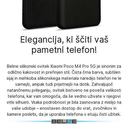
Elegancija, ki ščiti vaš
pametni telefon!
Beline silikonski ovitek Xiaomi Poco M4 Pro 5G je sinonim za
odlično kakovost in prefinjen stil. Čista črna barva, subtilen
sijaj in mehkoba silikonskega materiala naredijo telefon ne le
varnejši, ampak tudi prijetnejši na dotik. Zahvaljujoč
natančnemu prileganju, ovitek bistveno ne poveča velikosti
telefona, kar vam omogoča, da še vedno uživate v njegovi
vitki silhueti. Vsaka podrobnost je bila zasnovana z mislijo na
vaše udobje – enostaven dostop do vrat, zvočnikov in
kamere poskrbi, da je uporaba telefona v etuiju čisti užitek.