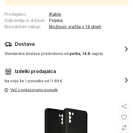
Prodajalec
:
iKable
Odpremlja iz države
:
Poljska
Brezskrben nakup
:
Možnost vračila v 14 dneh
Dostava
Standardna dostava
predvidoma od
petka, 14.8.
naprej
Izdelki prodajalca
Na voljo še
1 ponudba od 11.69 €
Več o prikazovanju ponudb