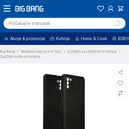
Akcije & promocije
Kuhinje
Home & Cook
B2B
Big Bang
Mobilne naprave in foto
Dodatki za telefone in tablice
Zaščitni ovitki in torbice