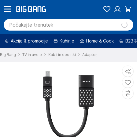
Akcije & promocije
Kuhinje
Home & Cook
B2B
Big Bang
TV in avdio
Kabli in dodatki
Adapterji