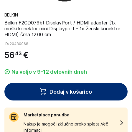
BELKIN
Belkin F2CD079bt DisplayPort / HDMI adapter [1x
moški konektor mini Displayport - 1x ženski konektor
HDMI] črna 12.00 cm
ID
: 20430068
56
€
43
Na voljo v 9-12 delovnih dneh
Dodaj v košarico
Marketplace ponudba
Nakup je mogoč izključno preko spleta.
Več
informacij