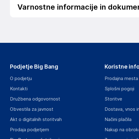
Varnostne informacije in dokume
Podatki o proizvajalcu
Podatki o proizvajalcu vključujejo informacije (naziv, nasl
proizvajalcem izdelka.
BenQ Corporation
16 Jihu Road, Neihu, Taipei 114
Taiwan
Podjetje Big Bang
Koristne inf
support@benq.com
O podjetju
Prodajna mesta
Odgovorna oseba v EU
Kontakti
Splošni pogoji
Gospodarski subjekt s sedežem v EU, ki zagotavlja skladno
Družbena odgovornost
Storitve
BenQ Deutschland GmbH
Obvestila za javnost
Dostava, vnos i
Essener Straße 5, 46047 Oberhausen
Germany
Akt o digitalnih storitvah
Načini plačila
support@benq.com
Prodaja podjetjem
Nakup na obrok