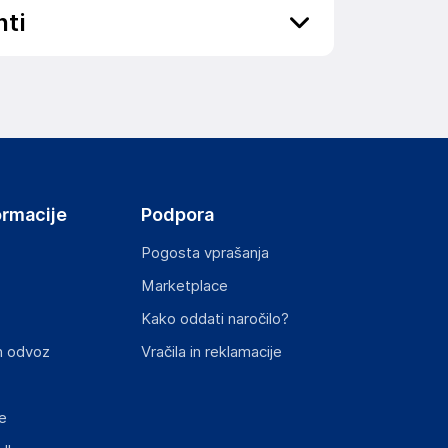
nti
ov, državo in elektronski naslov) povezane s
ormacije
Podpora
Pogosta vprašanja
Marketplace
st izdelka z zahtevanimi predpisi.
Kako oddati naročilo?
n odvoz
Vračila in reklamacije
e