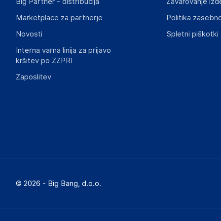
Big Partner - distribucija
Zavarovanje izd
Slike o varnosti izdelka
Slike o varnosti izdelka vsebujejo opozorila na embalaži izd
Marketplace za partnerje
Politika zasebno
informacije, povezane z določenim izdelkom.
Novosti
Spletni piškotki
Interna varna linija za prijavo
kršitev po ZZPRI
Zaposlitev
© 2026 - Big Bang, d.o.o.