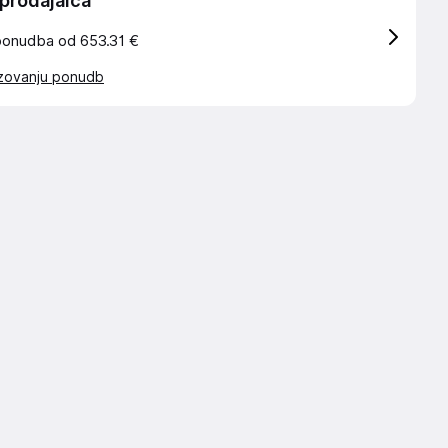
 prodajalca
ponudba od 653.31 €
azovanju ponudb