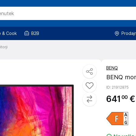
 & Cook
B2B
Prodaj
torji
BENQ
BENQ mon
ID
: 21912875
641
€
00