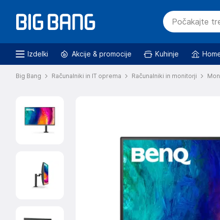
Izdelki
Akcije & promocije
Kuhinje
Home
Big Bang
Računalniki in IT oprema
Računalniki in monitorji
Moni