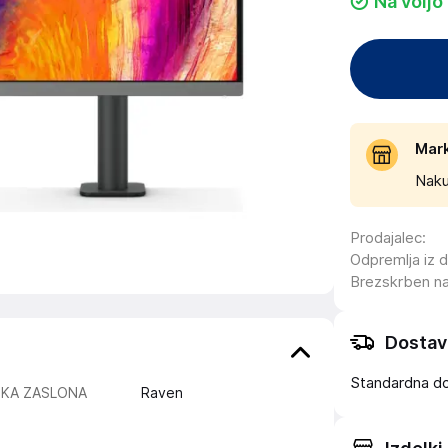
Na voljo
Mar
Naku
Prodajalec
:
Odpremlja iz 
Brezskrben n
Dostav
Standardna d
IKA ZASLONA
Raven