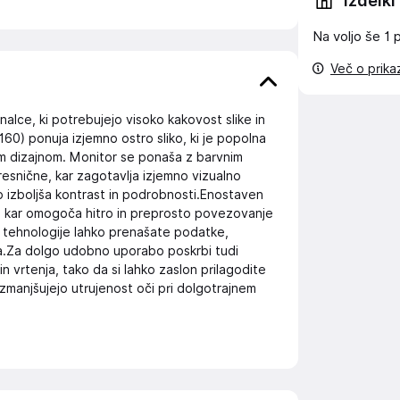
Izdelki
Na voljo še
1 
Več o prik
lce, ki potrebujejo visoko kakovost slike in
60) ponuja izjemno ostro sliko, ki je popolna
čnim dizajnom. Monitor se ponaša z barvnim
snične, kar zagotavlja izjemno vizualno
no izboljša kontrast in podrobnosti.Enostaven
 kar omogoča hitro in preprosto povezovanje
e tehnologije lahko prenašate podatke,
la.Za dolgo udobno uporabo poskrbi tudi
n vrtenja, tako da si lahko zaslon prilagodite
 zmanjšujejo utrujenost oči pri dolgotrajnem