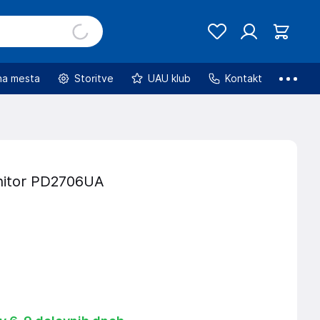
na mesta
Storitve
UAU klub
Kontakt
itor PD2706UA