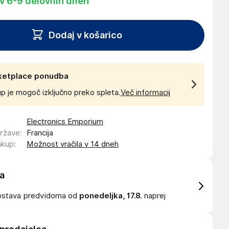
 v 6-9 delovnih dneh
Dodaj v košarico
ketplace ponudba
p je mogoč izključno preko spleta.
Več informacij
Electronics Emporium
države
:
Francija
akup
:
Možnost vračila v 14 dneh
a
ostava
predvidoma od
ponedeljka, 17.8.
naprej