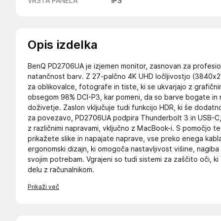
VRSTA PANELA
IPS
Opis izdelka
BenQ PD2706UA je izjemen monitor, zasnovan za profesiona
natančnost barv. Z 27-palčno 4K UHD ločljivostjo (3840x21
za oblikovalce, fotografe in tiste, ki se ukvarjajo z grafi
obsegom 98% DCI-P3, kar pomeni, da so barve bogate in re
doživetje. Zaslon vključuje tudi funkcijo HDR, ki še dodat
za povezavo, PD2706UA podpira Thunderbolt 3 in USB-C,
z različnimi napravami, vključno z MacBook-i. S pomočjo t
prikažete slike in napajate naprave, vse preko enega kab
ergonomski dizajn, ki omogoča nastavljivost višine, nagiba i
svojim potrebam. Vgrajeni so tudi sistemi za zaščito oči, ki
delu z računalnikom.
Prikaži več