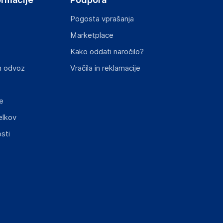
Pogosta vprašanja
Marketplace
Kako oddati naročilo?
n odvoz
Vračila in reklamacije
e
elkov
sti