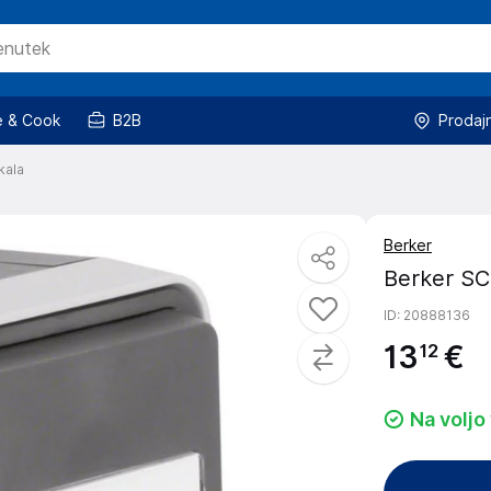
 & Cook
B2B
Prodaj
ikala
Berker
Berker SC
ID
: 20888136
13
€
12
Na voljo