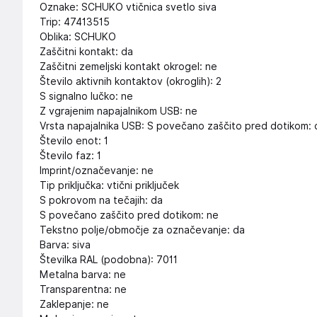
Oznake: SCHUKO vtičnica svetlo siva
Trip: 47413515
Oblika: SCHUKO
Zaščitni kontakt: da
Zaščitni zemeljski kontakt okrogel: ne
Število aktivnih kontaktov (okroglih): 2
S signalno lučko: ne
Z vgrajenim napajalnikom USB: ne
Vrsta napajalnika USB: S povečano zaščito pred dotikom:
Število enot: 1
Število faz: 1
Imprint/označevanje: ne
Tip priključka: vtični priključek
S pokrovom na tečajih: da
S povečano zaščito pred dotikom: ne
Tekstno polje/območje za označevanje: da
Barva: siva
Številka RAL (podobna): 7011
Metalna barva: ne
Transparentna: ne
Zaklepanje: ne