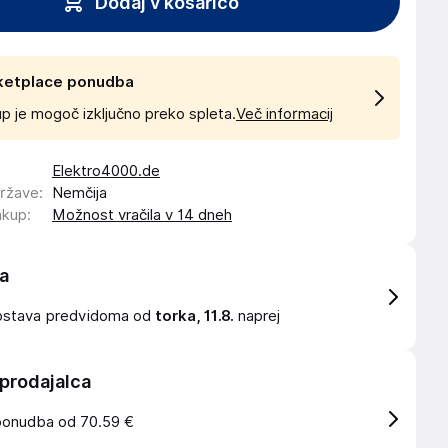
Dodaj v košarico
ketplace ponudba
p je mogoč izključno preko spleta.
Več informacij
Elektro4000.de
države
:
Nemčija
akup
:
Možnost vračila v 14 dneh
a
ostava
predvidoma od
torka, 11.8.
naprej
 prodajalca
ponudba od 70.59 €