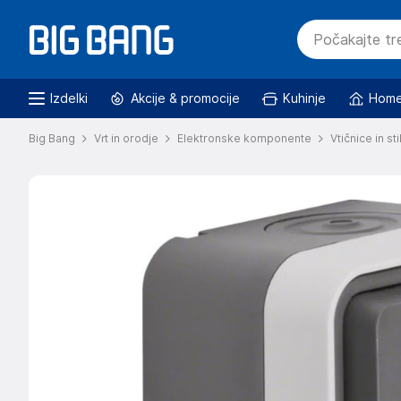
Izdelki
Akcije & promocije
Kuhinje
Home
Big Bang
Vrt in orodje
Elektronske komponente
Vtičnice in st