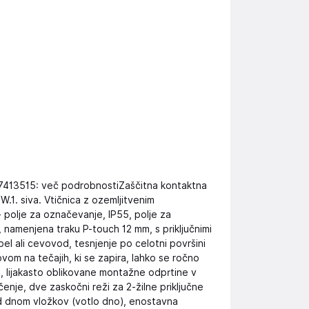
7413515: več podrobnostiZaščitna kontaktna
.1. siva. Vtičnica z ozemljitvenim
polje za označevanje, IP55, polje za
 namenjena traku P-touch 12 mm, s priključnimi
l ali cevovod, tesnjenje po celotni površini
vom na tečajih, ki se zapira, lahko se ročno
, lijakasto oblikovane montažne odprtine v
čenje, dve zaskočni reži za 2-žilne priključne
d dnom vložkov (votlo dno), enostavna