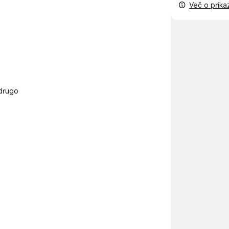
Več o prik
 drugo