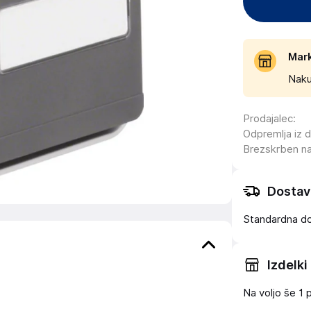
Mar
Naku
Prodajalec
:
Odpremlja iz 
Brezskrben n
Dostav
Standardna d
Izdelki
Na voljo še
1 