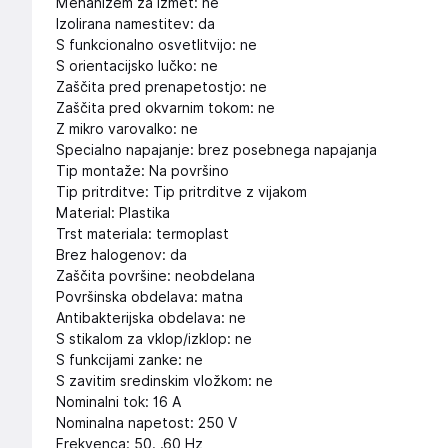
Mehanizem za izmet: ne
Izolirana namestitev: da
S funkcionalno osvetlitvijo: ne
S orientacijsko lučko: ne
Zaščita pred prenapetostjo: ne
Zaščita pred okvarnim tokom: ne
Z mikro varovalko: ne
Specialno napajanje: brez posebnega napajanja
Tip montaže: Na površino
Tip pritrditve: Tip pritrditve z vijakom
Material: Plastika
Trst materiala: termoplast
Brez halogenov: da
Zaščita površine: neobdelana
Površinska obdelava: matna
Antibakterijska obdelava: ne
S stikalom za vklop/izklop: ne
S funkcijami zanke: ne
S zavitim sredinskim vložkom: ne
Nominalni tok: 16 A
Nominalna napetost: 250 V
Frekvenca: 50. .60 Hz