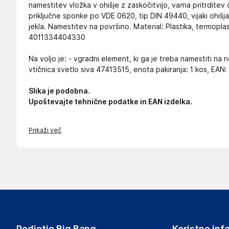
namestitev vložka v ohišje z zaskočitvijo, varna pritrditev 
priključne sponke po VDE 0620, tip DIN 49440, vijaki ohiš
jekla. Namestitev na površino. Material: Plastika, termopl
4011334404330
Na voljo je: - vgradni element, ki ga je treba namestiti na
vtičnica svetlo siva 47413515, enota pakiranja: 1 kos, E
Slika je podobna.
Upoštevajte tehnične podatke in EAN izdelka.
Prikaži več
Podjetje Big Bang
Koristne inf