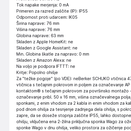
Tok napake merjenja: 0 mA
Primeren za razred zaščite (IP): IP55
Odpornost proti udarcem: IK05
Širina naprave: 76 mm
Višina naprave: 76 mm
Globina naprave: 63 mm
Skladen z Apple HomeKit: ne
Skladen z Google Assistant: ne
Min. Globina škatle za napravo: 0 mm
Skladen z Amazon Alexa: ne
Na voljo je podpora IFTTT: ne
Kritje: Popolno ohišje
Za "težke pogoje" (po VDE): neBerker SCHUKO vtičnica 4
vtičnica s tečajnim pokrovom in poljem za označevanje AP W
kontaktom® s tečajnim pokrovom za površinsko montažo - 
označevanje pribl. 50 x 16 mm, višina označevalnega polja,
sponkami, z enim vhodom za 2 kabla in enim vhodom za kabe
pod dnom ohišja za tesnjenje zadnjega dela ohišja, s pokro
zapre, da se doseže stopnja zaščite IP55, lahko dostopne
ohišju, vključena ena 2-žilna priključna sponka Wago za oži
sponke Wago v dnu ohišja, veliko prostora za ožičenje po