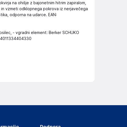
okvirja na ohišje z bajonetnim hitrim zapiralom,
ja in vzmeti odklopnega pokrova iz nerjavečega
astika, odporna na udarce. EAN:
 nosilec, - vgradni element: Berker SCHUKO
AN: 4011334404330
ormacije
Podpora