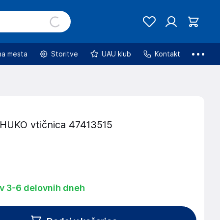
na mesta
Storitve
UAU klub
Kontakt
HUKO vtičnica 47413515
 v 3-6 delovnih dneh