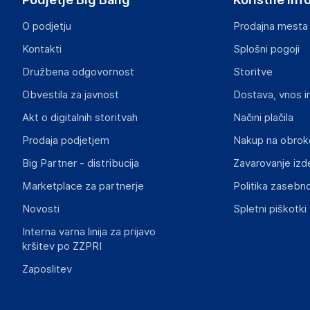
O podjetju
Prodajna mesta
Kontakti
Splošni pogoji
Družbena odgovornost
Storitve
Obvestila za javnost
Dostava, vnos i
Akt o digitalnih storitvah
Načini plačila
Prodaja podjetjem
Nakup na obrok
Big Partner - distribucija
Zavarovanje izd
Marketplace za partnerje
Politika zasebno
Novosti
Spletni piškotki
Interna varna linija za prijavo
kršitev po ZZPRI
Zaposlitev