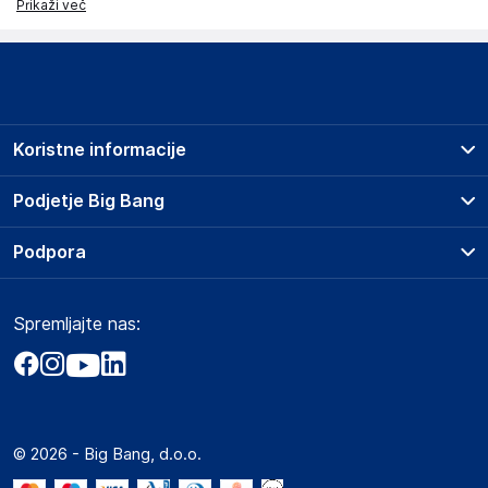
Prikaži več
Koristne informacije
Prodajna mesta
Podjetje Big Bang
Splošni pogoji
O podjetju
Podpora
Storitve
Kontakti
Dostava, vnos in odvoz
Pogosta vprašanja
Družbena odgovornost
Načini plačila
Spremljajte nas:
Marketplace
Obvestila za javnost
Nakup na obroke
Kako oddati naročilo?
Akt o digitalnih storitvah
Zavarovanje izdelkov
Vračila in reklamacije
Prodaja podjetjem
Politika zasebnosti
Big Partner - distribucija
Spletni piškotki
© 2026 - Big Bang, d.o.o.
Marketplace za partnerje
Novosti