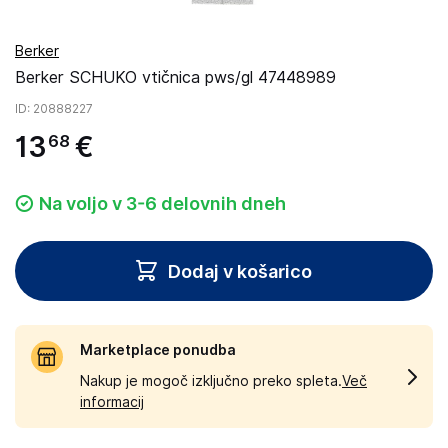
Berker
Berker SCHUKO vtičnica pws/gl 47448989
ID
: 20888227
13
€
68
Na voljo v 3-6 delovnih dneh
Dodaj v košarico
Marketplace ponudba
Nakup je mogoč izključno preko spleta.
Več
informacij