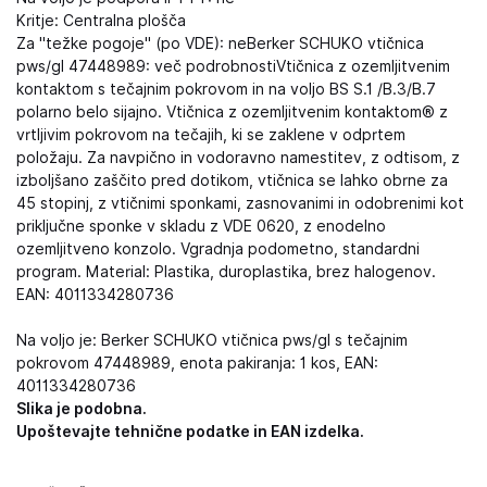
Kritje: Centralna plošča
Za "težke pogoje" (po VDE): neBerker SCHUKO vtičnica
pws/gl 47448989: več podrobnostiVtičnica z ozemljitvenim
kontaktom s tečajnim pokrovom in na voljo BS S.1 /B.3/B.7
polarno belo sijajno. Vtičnica z ozemljitvenim kontaktom® z
vrtljivim pokrovom na tečajih, ki se zaklene v odprtem
položaju. Za navpično in vodoravno namestitev, z odtisom, z
izboljšano zaščito pred dotikom, vtičnica se lahko obrne za
45 stopinj, z vtičnimi sponkami, zasnovanimi in odobrenimi kot
priključne sponke v skladu z VDE 0620, z enodelno
ozemljitveno konzolo. Vgradnja podometno, standardni
program. Material: Plastika, duroplastika, brez halogenov.
EAN: 4011334280736
Na voljo je: Berker SCHUKO vtičnica pws/gl s tečajnim
pokrovom 47448989, enota pakiranja: 1 kos, EAN:
4011334280736
Slika je podobna.
Upoštevajte tehnične podatke in EAN izdelka.