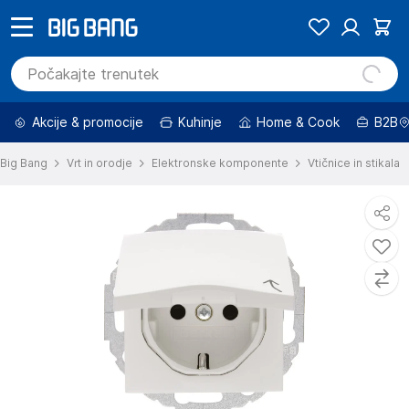
Akcije & promocije
Kuhinje
Home & Cook
B2B
Big Bang
Vrt in orodje
Elektronske komponente
Vtičnice in stikala