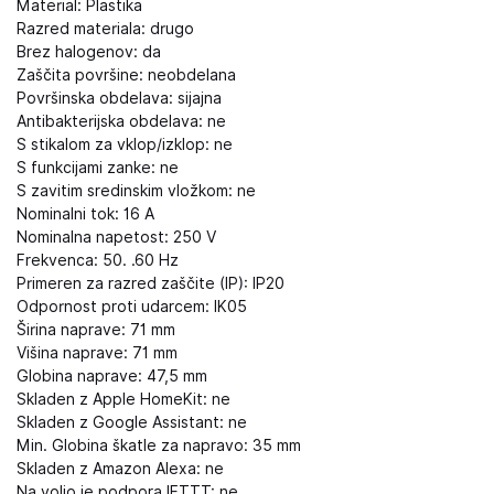
Material: Plastika
Razred materiala: drugo
Brez halogenov: da
Zaščita površine: neobdelana
Površinska obdelava: sijajna
Antibakterijska obdelava: ne
S stikalom za vklop/izklop: ne
S funkcijami zanke: ne
S zavitim sredinskim vložkom: ne
Nominalni tok: 16 A
Nominalna napetost: 250 V
Frekvenca: 50. .60 Hz
Primeren za razred zaščite (IP): IP20
Odpornost proti udarcem: IK05
Širina naprave: 71 mm
Višina naprave: 71 mm
Globina naprave: 47,5 mm
Skladen z Apple HomeKit: ne
Skladen z Google Assistant: ne
Min. Globina škatle za napravo: 35 mm
Skladen z Amazon Alexa: ne
Na voljo je podpora IFTTT: ne