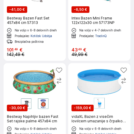
-
41,00 €
-
6,50 €
Bestway Bazen Fast Set
Intex Bazen Mini Frame
457x84 cm 57313
122x122x30 cm 57173NP
Na voljo v 6-8 delovnih dneh
Na voljo v 4-7 delovnih dneh
Prodajalec
Kotiček Udobja
Prodajalec
TradinQ
Brezplačna poštnina
101
€
43
€
49
49
142,49 €
49,99 €
-
30,00 €
-
159,00 €
Bestway Napihljiv bazen Fast
vidaXL Bazen z visečim
Set rajske palme 457x84 cm
lovilcem umazanije s črpalko
350x90 cm bel
Na voljo v 6-8 delovnih dneh
Na voljo v 6-8 delovnih dneh