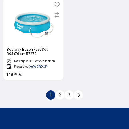
Bestway Bazen Fast Set
305x76 cm 57270
Na voljo v 8-11 delovnih dneh
Prodajalec
XuPe GROUP
119
€
00
1
2
3