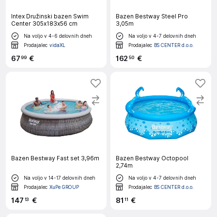
Intex Družinski bazen Swim
Bazen Bestway Steel Pro
Center 305x183x56 cm
3,05m
Na voljo v 4-6 delovnih dneh
Na voljo v 4-7 delovnih dneh
Prodajalec
vidaXL
Prodajalec
BS CENTER d.o.o.
67
€
162
€
99
50
Bazen Bestway Fast set 3,96m
Bazen Bestway Octopool
2,74m
Na voljo v 14-17 delovnih dneh
Na voljo v 4-7 delovnih dneh
Prodajalec
XuPe GROUP
Prodajalec
BS CENTER d.o.o.
147
€
81
€
13
11