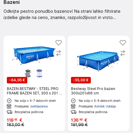
Bazeni
Odkrijte pestro ponudbo bazenov! Na strani lahko filtrirate
izdelke glede na ceno, znamko, razpoložljivost in vrsto
promocije. Izbirate lahko med različnimi možnostmi razvrščanja,
kot so priporočeno, najcenejše ali najdražje.
-
64,05 €
-
55,00 €
BAZEN BESTWAY - STEEL PRO
Bestway Steel Pro bazen
FRAME BAZEN SET, 300 x 201 x
300x201x66 cm
66 cm
Na voljo v 4-7 delovnih dneh
Na voljo v 6-8 delovnih dneh
Prodajalec
svetbazenov
Prodajalec
Kotiček Udobja
Brezplačna poštnina
Brezplačna poštnina
118
€
136
€
95
99
183,00 €
191,99 €