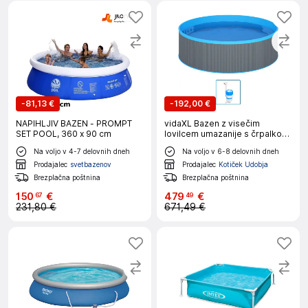
-
81,13 €
-
192,00 €
NAPIHLJIV BAZEN - PROMPT
vidaXL Bazen z visečim
SET POOL, 360 x 90 cm
lovilcem umazanije s črpalko
350x90 cm siv
Na voljo v 4-7 delovnih dneh
Na voljo v 6-8 delovnih dneh
Prodajalec
svetbazenov
Prodajalec
Kotiček Udobja
Brezplačna poštnina
Brezplačna poštnina
150
€
479
€
67
49
231,80 €
671,49 €