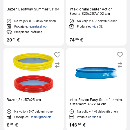
Bazen Bestway Summer 51104
Intex Igralni center Action
Sports 325x267x102 cm
Na voljo v 8-10 delovnih dneh
Na voljo v 4-7 delovnih dneh
Prodajalec
egenta.shop
Prodajalec
vida XL
Brezplačna poštnina
20
€
74
€
01
99
Bazen,3k,157x25 cm
Intex Bazen Easy Set s filtrirnim
sistemom 457x84 cm
Na voljo v 5-7 delovnih dneh
Na voljo v 4-6 delovnih dneh
Prodajalec
Denis Igrače old
Prodajalec
vidaXL
8
€
146
€
99
99