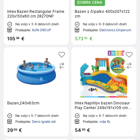
DOBRA CENA
Intex Bazen Rectangular Frame
Bazen s črpalko 400x207x122
220x150x60 cm 28270NP
cm
Na voljo v 3-6 delovnih dneh
Na voljo v 6-9 delovnih dneh
Prodajalec
XuPe GROUP
Prodajalec
Electronics Emporium
105
€
573
€
94
93
Bazen,240x63cm
Intex Napihljiv bazen Dinosaur
Play Center 249x191x109 cm
57444NP
Na voljo v 5-7 delovnih dneh
Na voljo v 4-7 delovnih dneh
Prodajalec
Denis Igrače old
Prodajalec
vida XL
29
€
54
€
99
99