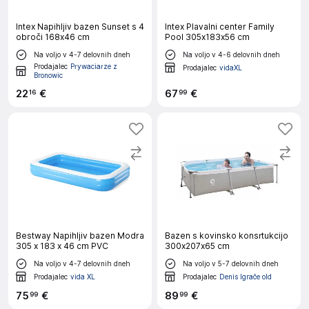
Intex Napihljiv bazen Sunset s 4
Intex Plavalni center Family
obroči 168x46 cm
Pool 305x183x56 cm
Na voljo v 4-7 delovnih dneh
Na voljo v 4-6 delovnih dneh
Prodajalec
Prywaciarze z
Prodajalec
vidaXL
Bronowic
22
€
67
€
16
99
Bestway Napihljiv bazen Modra
Bazen s kovinsko konsrtukcijo
305 x 183 x 46 cm PVC
300x207x65 cm
Na voljo v 4-7 delovnih dneh
Na voljo v 5-7 delovnih dneh
Prodajalec
vida XL
Prodajalec
Denis Igrače old
75
€
89
€
99
99