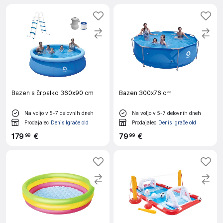
Bazen s črpalko 360x90 cm
Bazen 300x76 cm
Na voljo v 5-7 delovnih dneh
Na voljo v 5-7 delovnih dneh
Prodajalec
Denis Igrače old
Prodajalec
Denis Igrače old
179
€
79
€
99
99