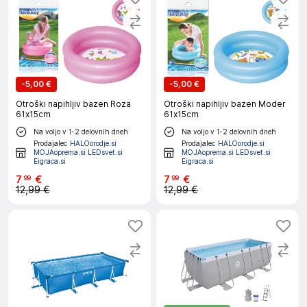
-
5,00 €
-
5,00 €
Otroški napihljiv bazen Roza
Otroški napihljiv bazen Moder
61x15cm
61x15cm
Na voljo v 1-2 delovnih dneh
Na voljo v 1-2 delovnih dneh
Prodajalec
HALOorodje.si
Prodajalec
HALOorodje.si
MOJAoprema.si LEDsvet.si
MOJAoprema.si LEDsvet.si
Eigraca.si
Eigraca.si
7
€
7
€
99
99
12,99 €
12,99 €