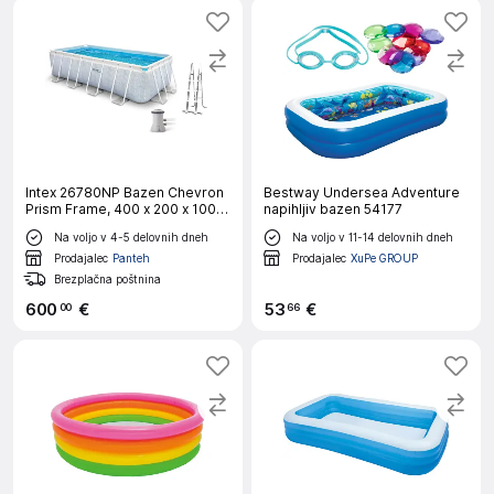
Intex 26780NP Bazen Chevron
Bestway Undersea Adventure
Prism Frame, 400 x 200 x 100
napihljiv bazen 54177
cm, s filtrno črpalko in lestvijo
Na voljo v 4-5 delovnih dneh
Na voljo v 11-14 delovnih dneh
Prodajalec
Panteh
Prodajalec
XuPe GROUP
Brezplačna poštnina
600
€
53
€
00
66