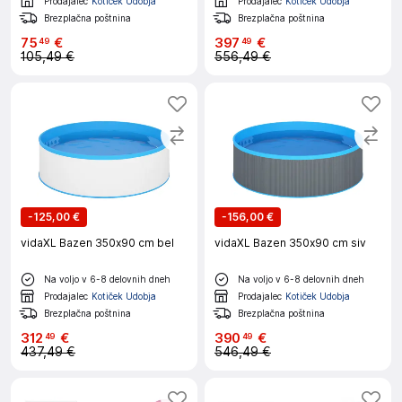
Prodajalec
Kotiček Udobja
Prodajalec
Kotiček Udobja
Brezplačna poštnina
Brezplačna poštnina
75
€
397
€
49
49
105,49 €
556,49 €
-
125,00 €
-
156,00 €
vidaXL Bazen 350x90 cm bel
vidaXL Bazen 350x90 cm siv
Na voljo v 6-8 delovnih dneh
Na voljo v 6-8 delovnih dneh
Prodajalec
Kotiček Udobja
Prodajalec
Kotiček Udobja
Brezplačna poštnina
Brezplačna poštnina
312
€
390
€
49
49
437,49 €
546,49 €