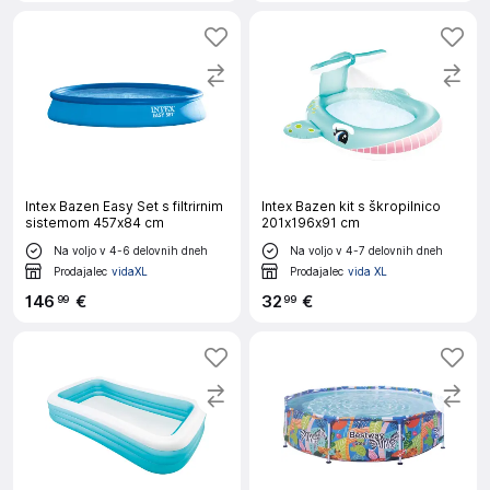
Intex Bazen Easy Set s filtrirnim
Intex Bazen kit s škropilnico
sistemom 457x84 cm
201x196x91 cm
Na voljo v 4-6 delovnih dneh
Na voljo v 4-7 delovnih dneh
Prodajalec
vidaXL
Prodajalec
vida XL
146
€
32
€
99
99