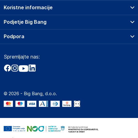
Koristne informacije
Prodajna mesta
Podjetje Big Bang
Splošni pogoji
O podjetju
Podpora
Storitve
Kontakti
Dostava, vnos in odvoz
Pogosta vprašanja
Družbena odgovornost
Načini plačila
Spremljajte nas:
Marketplace
Obvestila za javnost
Nakup na obroke
Kako oddati naročilo?
Akt o digitalnih storitvah
Zavarovanje izdelkov
Vračila in reklamacije
Prodaja podjetjem
Politika zasebnosti
Big Partner - distribucija
Spletni piškotki
© 2026 - Big Bang, d.o.o.
Marketplace za partnerje
Novosti
Interna varna linija za prijavo kršitev po ZZPRI
Zaposlitev