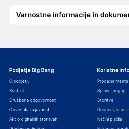
Varnostne informacije in dokume
Podatki o proizvajalcu
Podatki o proizvajalcu vključujejo informacije (naziv, nasl
proizvajalcem izdelka.
Bestway Europe S.p.A
Via Resistenza, 5. 20098 San Giuliano Milanese (MI)
Italy
Podjetje Big Bang
Koristne inf
https://support.bestway.eu/
O podjetju
Prodajna mesta
Odgovorna oseba v EU
Kontakti
Splošni pogoji
Gospodarski subjekt s sedežem v EU, ki zagotavlja skladno
Družbena odgovornost
Storitve
Bestway Europe S.p.A
Obvestila za javnost
Dostava, vnos i
Via Resistenza, 5. 20098 San Giuliano Milanese (MI)
Italy
Akt o digitalnih storitvah
Načini plačila
https://support.bestway.eu/
Prodaja podjetjem
Nakup na obrok