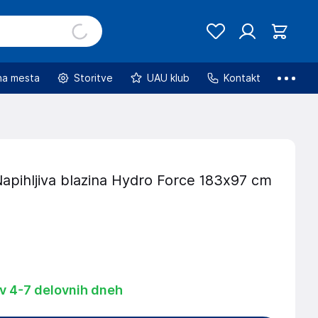
na mesta
Storitve
UAU klub
Kontakt
apihljiva blazina Hydro Force 183x97 cm
 v 4-7 delovnih dneh