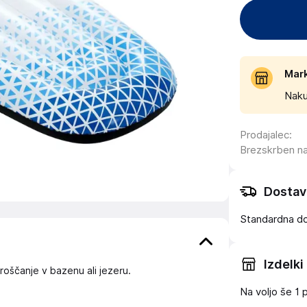
Mar
Naku
Prodajalec
:
Brezskrben n
Dostav
Standardna d
Izdelki
roščanje v bazenu ali jezeru.
Na voljo še
1 