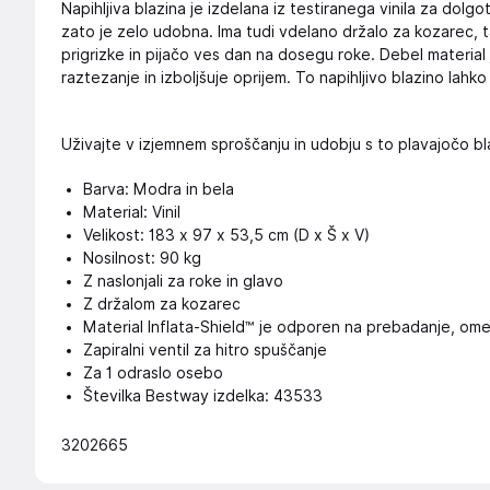
Napihljiva blazina je izdelana iz testiranega vinila za dolg
zato je zelo udobna. Ima tudi vdelano držalo za kozarec, t
prigrizke in pijačo ves dan na dosegu roke. Debel materia
raztezanje in izboljšuje oprijem. To napihljivo blazino lahko
Uživajte v izjemnem sproščanju in udobju s to plavajočo bl
Barva: Modra in bela
Material: Vinil
Velikost: 183 x 97 x 53,5 cm (D x Š x V)
Nosilnost: 90 kg
Z naslonjali za roke in glavo
Z držalom za kozarec
Material Inflata-Shield™ je odporen na prebadanje, omeju
Zapiralni ventil za hitro spuščanje
Za 1 odraslo osebo
Številka Bestway izdelka: 43533
3202665