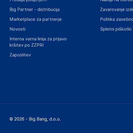
Big Partner - distribucija
Zavarovanje izd
Slike o varnosti izdelka
Slike o varnosti izdelka vsebujejo opozorila na embalaži izd
Marketplace za partnerje
Politika zasebno
informacije, povezane z določenim izdelkom.
Novosti
Spletni piškotki
Interna varna linija za prijavo
kršitev po ZZPRI
Zaposlitev
© 2026 - Big Bang, d.o.o.