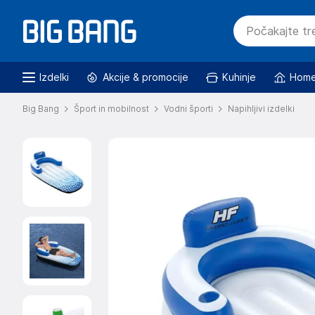
Izdelki
Akcije & promocije
Kuhinje
Home
Big Bang
Šport in mobilnost
Vodni športi
Napihljivi izdelki