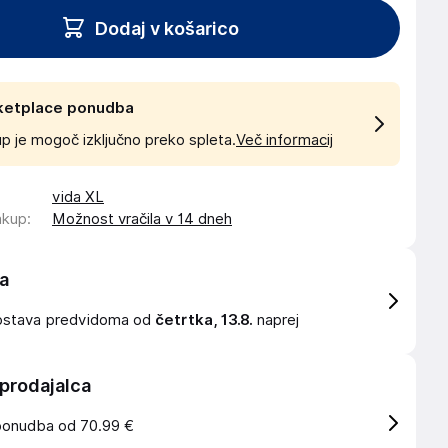
Dodaj v košarico
ketplace ponudba
p je mogoč izključno preko spleta.
Več informacij
vida XL
akup
:
Možnost vračila v 14 dneh
a
ostava
predvidoma od
četrtka, 13.8.
naprej
 prodajalca
ponudba od 70.99 €