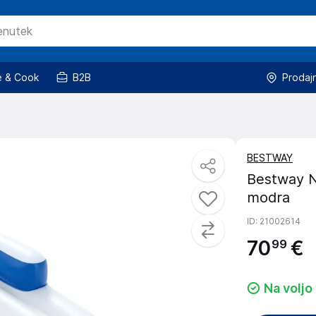
 & Cook
B2B
Prodaj
BESTWAY
Bestway N
modra
ID
: 21002614
70
€
99
Na voljo