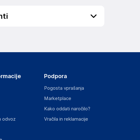
nti
ov, državo in elektronski naslov) povezane s
ormacije
Podpora
Pogosta vprašanja
Marketplace
st izdelka z zahtevanimi predpisi.
Kako oddati naročilo?
n odvoz
Vračila in reklamacije
e