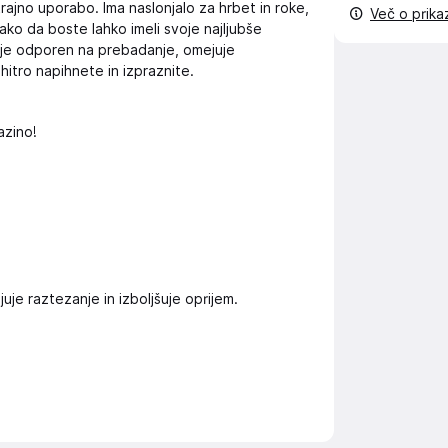
otrajno uporabo. Ima naslonjalo za hrbet in roke,
Več o prik
ako da boste lahko imeli svoje najljubše
l je odporen na prebadanje, omejuje
 hitro napihnete in izpraznite.
azino!
je raztezanje in izboljšuje oprijem.