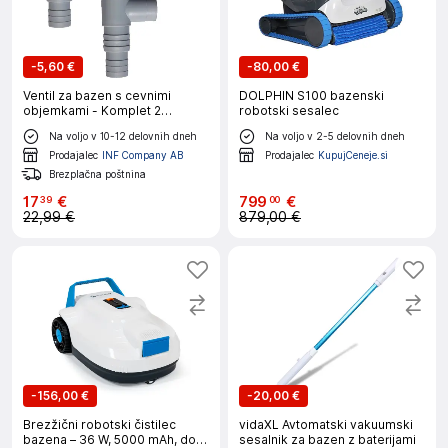
-
5,60 €
-
80,00 €
Ventil za bazen s cevnimi
DOLPHIN S100 bazenski
objemkami - Komplet 2
robotski sesalec
ventilov in 4 objemk
Na voljo v 10-12 delovnih dneh
Na voljo v 2-5 delovnih dneh
Prodajalec
INF Company AB
Prodajalec
KupujCeneje.si
Brezplačna poštnina
17
€
799
€
39
00
22,99 €
879,00 €
-
156,00 €
-
20,00 €
Brezžični robotski čistilec
vidaXL Avtomatski vakuumski
bazena – 36 W, 5000 mAh, do
sesalnik za bazen z baterijami