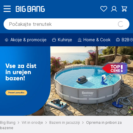
Akcije & promocije
Kuhinje
Home & Cook
B2B
Big Bang
Vrt in orodje
Bazeni in jacuzziji
Oprema in pribori za
bazene