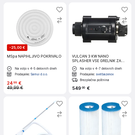
-
25,00 €
MSpa NAPIHLJIVO POKRIVALO
VULCAN 3 KW NANO
SPLASHER VSE GRELNIK ZA
BAZEN IZ TITANA
Na voljo v 4-5 delovnih dneh
Na voljo v 4-7 delovnih dneh
Prodajalec
Samui d.o.o.
Prodajalec
svetbazenov
Brezplačna poštnina
24
€
99
49,99 €
549
€
00