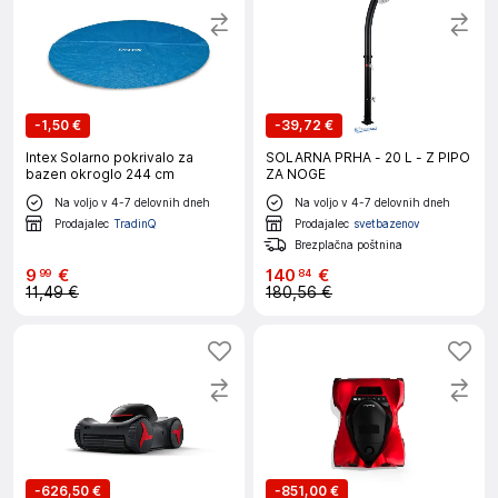
-
1,50 €
-
39,72 €
Intex Solarno pokrivalo za
SOLARNA PRHA - 20 L - Z PIPO
bazen okroglo 244 cm
ZA NOGE
Na voljo v 4-7 delovnih dneh
Na voljo v 4-7 delovnih dneh
Prodajalec
TradinQ
Prodajalec
svetbazenov
Brezplačna poštnina
9
€
140
€
99
84
11,49 €
180,56 €
-
626,50 €
-
851,00 €