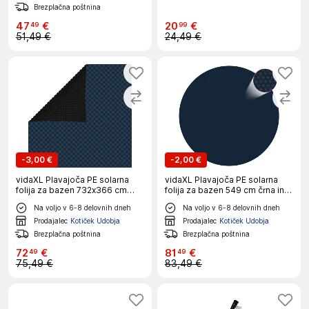
Brezplačna poštnina
47
€
20
€
49
99
51,49 €
24,49 €
-
3,00 €
-
2,00 €
vidaXL Plavajoča PE solarna
vidaXL Plavajoča PE solarna
folija za bazen 732x366 cm
folija za bazen 549 cm črna in
črna in modra
modra
Na voljo v 6-8 delovnih dneh
Na voljo v 6-8 delovnih dneh
Prodajalec
Kotiček Udobja
Prodajalec
Kotiček Udobja
Brezplačna poštnina
Brezplačna poštnina
72
€
81
€
49
49
75,49 €
83,49 €