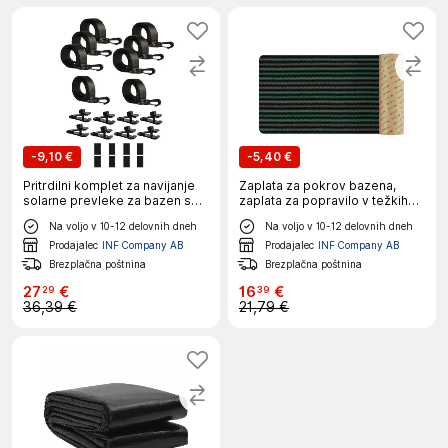
-
9,10 €
-
5,40 €
Pritrdilni komplet za navijanje
Zaplata za pokrov bazena,
solarne prevleke za bazen s
zaplata za popravilo v težkih
trakovi
razmerah za nadzemni in
Na voljo v 10-12 delovnih dneh
Na voljo v 10-12 delovnih dneh
podzemni bazen S
Prodajalec
INF Company AB
Prodajalec
INF Company AB
Brezplačna poštnina
Brezplačna poštnina
27
€
16
€
29
39
36,39 €
21,79 €