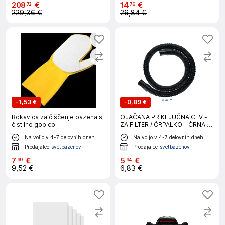
208
€
14
€
72
76
229,36 €
26,84 €
-
1,53 €
-
0,89 €
Rokavica za čiščenje bazena s
OJAČANA PRIKLJUČNA CEV -
čistilno gobico
ZA FILTER / ČRPALKO - ČRNA -
Ø 38 mm - 0.9 m
Na voljo v 4-7 delovnih dneh
Na voljo v 4-7 delovnih dneh
Prodajalec
svetbazenov
Prodajalec
svetbazenov
7
€
5
€
99
94
9,52 €
6,83 €