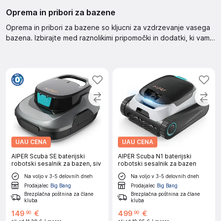
Oprema in pribori za bazene
Oprema in pribori za bazene so kljucni za vzdrzevanje vasega
bazena. Izbirajte med raznolikimi pripomočki in dodatki, ki vam
bodo olajšali čiščenje in nego vode.
UAU CENA
UAU CENA
AIPER Scuba SE baterijski
AIPER Scuba N1 baterijski
robotski sesalnik za bazen, siv
robotski sesalnik za bazen
Na voljo v 3-5 delovnih dneh
Na voljo v 3-5 delovnih dneh
Prodajalec
Big Bang
Prodajalec
Big Bang
Brezplačna poštnina za člane
Brezplačna poštnina za člane
kluba
kluba
149
€
499
€
90
90