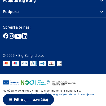
Podjetje Big Bang
Splošni pogoji
O podjetju
Podpora
Storitve
Kontakti
Dostava, vnos in odvoz
Pogosta vprašanja
Družbena odgovornost
Načini plačila
Spremljajte nas:
Marketplace
Obvestila za javnost
Nakup na obroke
Kako oddati naročilo?
Akt o digitalnih storitvah
Zavarovanje izdelkov
Vračila in reklamacije
Prodaja podjetjem
Politika zasebnosti
Big Partner - distribucija
Spletni piškotki
© 2026 - Big Bang, d.o.o.
Marketplace za partnerje
Novosti
Interna varna linija za prijavo kršitev po ZZPRI
Zaposlitev
Naložba je del ukrepov načrta, ki se financira iz mehanizma:
https://www.gov.si/zbirke/projekti-in-programi/nacrt-za-okrevanje-in-
odpornost
Filtriraj in razvrščaj