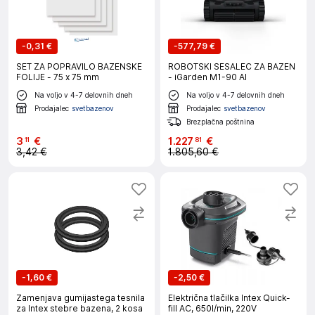
-
0,31 €
-
577,79 €
SET ZA POPRAVILO BAZENSKE
ROBOTSKI SESALEC ZA BAZEN
FOLIJE - 75 x 75 mm
- iGarden M1-90 AI
Na voljo v 4-7 delovnih dneh
Na voljo v 4-7 delovnih dneh
Prodajalec
svetbazenov
Prodajalec
svetbazenov
Brezplačna poštnina
3
€
1
.
227
€
11
81
3,42 €
1.805,60 €
-
1,60 €
-
2,50 €
Zamenjava gumijastega tesnila
Električna tlačilka Intex Quick-
za Intex stebre bazena, 2 kosa
fill AC, 650l/min, 220V