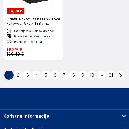
-
4,00 €
vidaXL Pokrov za bazen visoke
kakovosti 975 x 488 cm
Kvadrat PE Črna
Na voljo v 6-8 delovnih dneh
Prodajalec
Kotiček Udobja
Brezplačna poštnina
162
€
49
166,49 €
...
1
2
3
4
5
6
7
8
9
10
31
Koristne informacije
Prodajna mesta