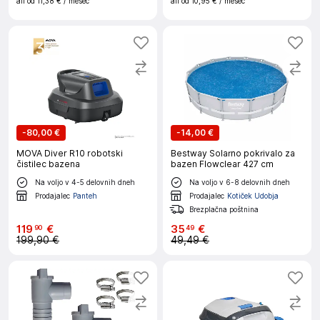
ali od
11,38 €
/ mesec
ali od
10,95 €
/ mesec
-
80,00 €
-
14,00 €
MOVA Diver R10 robotski
Bestway Solarno pokrivalo za
čistilec bazena
bazen Flowclear 427 cm
Na voljo v 4-5 delovnih dneh
Na voljo v 6-8 delovnih dneh
Prodajalec
Panteh
Prodajalec
Kotiček Udobja
Brezplačna poštnina
119
€
35
€
90
49
199,90 €
49,49 €