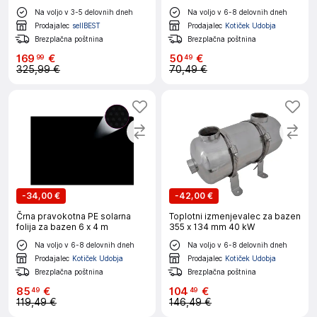
60 m², IP68
Na voljo v 3-5 delovnih dneh
Na voljo v 6-8 delovnih dneh
Prodajalec
sellBEST
Prodajalec
Kotiček Udobja
Brezplačna poštnina
Brezplačna poštnina
169
€
50
€
99
49
325,99 €
70,49 €
-
34,00 €
-
42,00 €
Črna pravokotna PE solarna
Toplotni izmenjevalec za bazen
folija za bazen 6 x 4 m
355 x 134 mm 40 kW
Na voljo v 6-8 delovnih dneh
Na voljo v 6-8 delovnih dneh
Prodajalec
Kotiček Udobja
Prodajalec
Kotiček Udobja
Brezplačna poštnina
Brezplačna poštnina
85
€
104
€
49
49
119,49 €
146,49 €