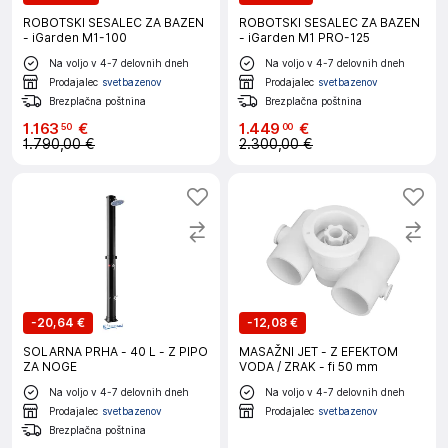
ROBOTSKI SESALEC ZA BAZEN
ROBOTSKI SESALEC ZA BAZEN
- iGarden M1-100
- iGarden M1 PRO-125
Na voljo v 4-7 delovnih dneh
Na voljo v 4-7 delovnih dneh
Prodajalec
svetbazenov
Prodajalec
svetbazenov
Brezplačna poštnina
Brezplačna poštnina
1
.
163
€
1
.
449
€
50
00
1.790,00 €
2.300,00 €
-
20,64 €
-
12,08 €
SOLARNA PRHA - 40 L - Z PIPO
MASAŽNI JET - Z EFEKTOM
ZA NOGE
VODA / ZRAK - fi 50 mm
Na voljo v 4-7 delovnih dneh
Na voljo v 4-7 delovnih dneh
Prodajalec
svetbazenov
Prodajalec
svetbazenov
Brezplačna poštnina