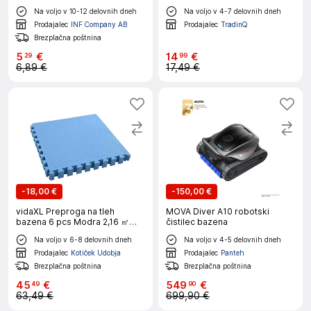
Na voljo v 10-12 delovnih dneh
Na voljo v 4-7 delovnih dneh
Prodajalec
INF Company AB
Prodajalec
TradinQ
Brezplačna poštnina
5
€
14
€
29
99
6,89 €
17,49 €
-
18,00 €
-
150,00 €
vidaXL Preproga na tleh
MOVA Diver A10 robotski
bazena 6 pcs Modra 2,16 ㎡
čistilec bazena
EVA pena
Na voljo v 6-8 delovnih dneh
Na voljo v 4-5 delovnih dneh
Prodajalec
Kotiček Udobja
Prodajalec
Panteh
Brezplačna poštnina
Brezplačna poštnina
45
€
549
€
49
90
63,49 €
699,90 €