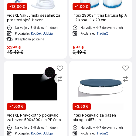
-
13,00 €
-
1,00 €
vidaXL Vakuumski sesalnik za
Intex 29002 filtrna kartuša tip A
prostostoječi bazen
- 2 kosa 11 x 20 cm
Na voljo v 6-8 delovnih dneh
Na voljo v 4-7 delovnih dneh
Prodajalec
Kotiček Udobja
Prodajalec
TradinQ
Brezplačna poštnina
32
€
5
€
49
49
45,49 €
6,49 €
-
4,00 €
-
3,50 €
vidaXL Pravokotno pokrivalo
Intex Pokrivalo za bazen
za bazen 500x300 cm PE črno
okroglo 457 cm
Na voljo v 6-8 delovnih dneh
Na voljo v 4-7 delovnih dneh
Prodajalec
Kotiček Udobja
Prodajalec
TradinQ