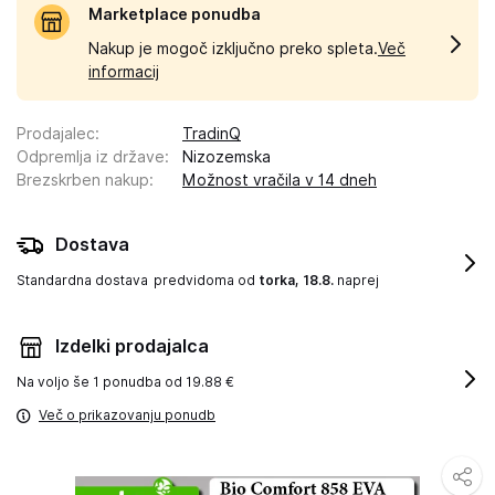
Marketplace ponudba
Nakup je mogoč izključno preko spleta.
Več
informacij
Prodajalec
:
TradinQ
Odpremlja iz države
:
Nizozemska
Brezskrben nakup
:
Možnost vračila v 14 dneh
Dostava
Standardna dostava
predvidoma od
torka, 18.8.
naprej
Izdelki prodajalca
Na voljo še
1 ponudba od 19.88 €
Več o prikazovanju ponudb