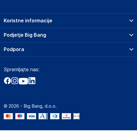
Koristne informacije
Prodajna mesta
Podjetje Big Bang
Splošni pogoji
O podjetju
Podpora
Storitve
Kontakti
Dostava, vnos in odvoz
Pogosta vprašanja
Družbena odgovornost
Načini plačila
Spremljajte nas:
Marketplace
Obvestila za javnost
Nakup na obroke
Kako oddati naročilo?
Akt o digitalnih storitvah
Zavarovanje izdelkov
Vračila in reklamacije
Prodaja podjetjem
Politika zasebnosti
Big Partner - distribucija
Spletni piškotki
© 2026 - Big Bang, d.o.o.
Marketplace za partnerje
Novosti
Interna varna linija za prijavo kršitev po ZZPRI
Zaposlitev