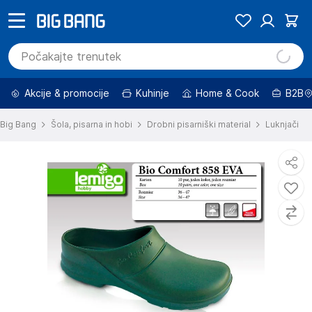
Akcije & promocije
Kuhinje
Home & Cook
B2B
Big Bang
Šola, pisarna in hobi
Drobni pisarniški material
Luknjači