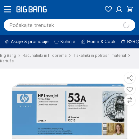
Akcije & promocije
Kuhinje
Home & Cook
B2B
Big Bang
Računalniki in IT oprema
Tiskalniki in potrošni material
Kartuše