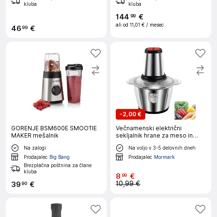
kluba
kluba
144
€
99
ali od
11,01 €
/ mesec
46
€
99
-
2,00 €
GORENJE BSM600E SMOOTIE
Večnamenski električni
MAKER mešalnik
sekljalnik hrane za meso in
zelenjavo, 2 hitrosti, nerjaveče
Na zalogi
Na voljo v 3-5 delovnih dneh
jeklo | MULTIMINCER
Prodajalec
Big Bang
Prodajalec
Mormark
Brezplačna poštnina za člane
kluba
8
€
99
10,99 €
39
€
90