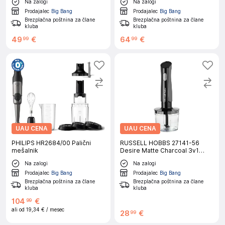
Na zalogi
Na zalogi
Prodajalec
Big Bang
Prodajalec
Big Bang
Brezplačna poštnina za člane
Brezplačna poštnina za člane
kluba
kluba
49
€
64
€
99
99
UAU CENA
UAU CENA
PHILIPS HR2684/00 Palični
RUSSELL HOBBS 27141-56
mešalnik
Desire Matte Charcoal 3v1
palični mešalnik
Na zalogi
Na zalogi
Prodajalec
Big Bang
Prodajalec
Big Bang
Brezplačna poštnina za člane
Brezplačna poštnina za člane
kluba
kluba
104
€
99
ali od
19,34 €
/ mesec
28
€
99