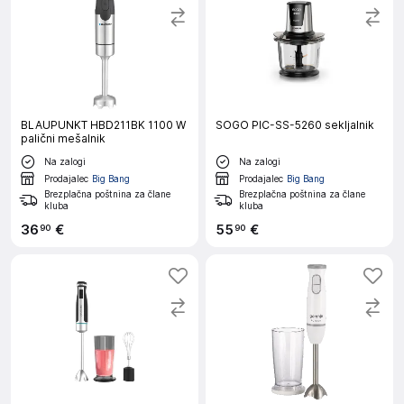
BLAUPUNKT HBD211BK 1100 W
SOGO PIC-SS-5260 sekljalnik
palični mešalnik
Na zalogi
Na zalogi
Prodajalec
Big Bang
Prodajalec
Big Bang
Brezplačna poštnina za člane
Brezplačna poštnina za člane
kluba
kluba
36
€
55
€
90
90