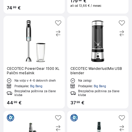
179
€
99
ali od
13,66 €
/ mesec
74
€
99
CECOTEC PowerGear 1500 XL
CECOTEC WanderlustMix USB
Palični mešalnik
blender
Na voljo v 4-6 delovnih dneh
Na zalogi
Prodajalec
Big Bang
Prodajalec
Big Bang
Brezplačna poštnina za člane
Brezplačna poštnina za člane
kluba
kluba
44
€
37
€
99
99