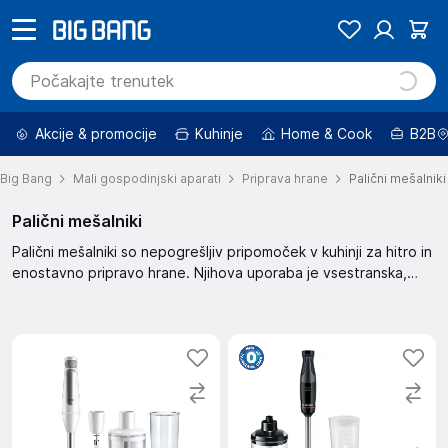
Akcije & promocije
Kuhinje
Home & Cook
B2B
Big Bang
Mali gospodinjski aparati
Priprava hrane
Palični mešalniki
Palični mešalniki
Palični mešalniki so nepogrešljiv pripomoček v kuhinji za hitro in
enostavno pripravo hrane. Njihova uporaba je vsestranska,
primerni so za pripravo omak, juh, smutijev in drugih jedi.
Enostavno jih je shraniti in očistiti.