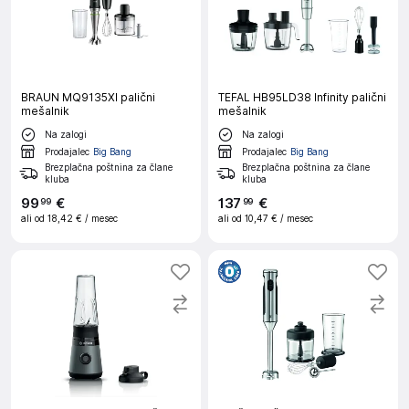
BRAUN MQ9135XI palični
TEFAL HB95LD38 Infinity palični
mešalnik
mešalnik
Na zalogi
Na zalogi
Prodajalec
Big Bang
Prodajalec
Big Bang
Brezplačna poštnina za člane
Brezplačna poštnina za člane
kluba
kluba
99
€
137
€
99
99
ali od
18,42 €
/ mesec
ali od
10,47 €
/ mesec