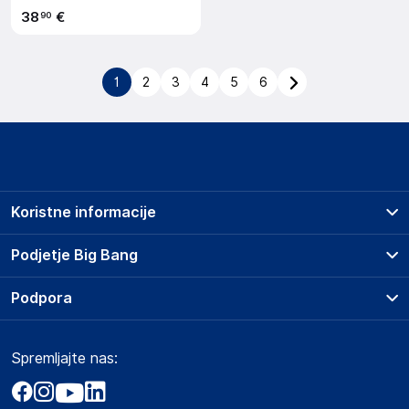
38
€
90
1
2
3
4
5
6
Koristne informacije
Prodajna mesta
Podjetje Big Bang
Splošni pogoji
O podjetju
Podpora
Storitve
Kontakti
Dostava, vnos in odvoz
Pogosta vprašanja
Družbena odgovornost
Načini plačila
Spremljajte nas:
Marketplace
Obvestila za javnost
Nakup na obroke
Kako oddati naročilo?
Akt o digitalnih storitvah
Zavarovanje izdelkov