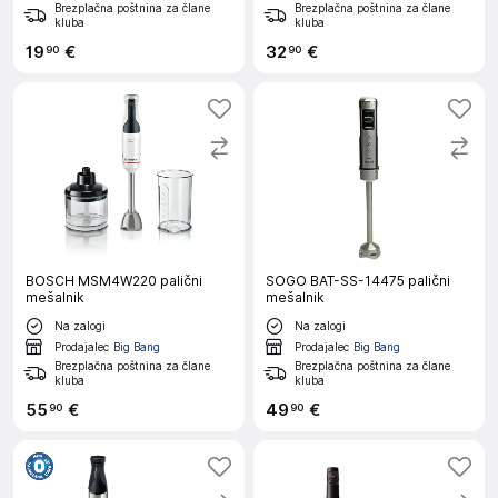
Brezplačna poštnina za člane
Brezplačna poštnina za člane
kluba
kluba
19
€
32
€
90
90
BOSCH MSM4W220 palični
SOGO BAT-SS-14475 palični
mešalnik
mešalnik
Na zalogi
Na zalogi
Prodajalec
Big Bang
Prodajalec
Big Bang
Brezplačna poštnina za člane
Brezplačna poštnina za člane
kluba
kluba
55
€
49
€
90
90