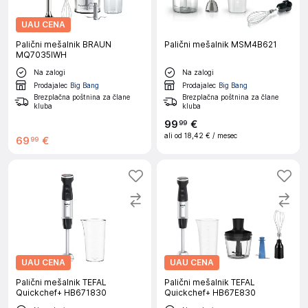
UAU CENA
Palični mešalnik BRAUN
Palični mešalnik MSM4B621
MQ7035IWH
Na zalogi
Na zalogi
Prodajalec
Big Bang
Prodajalec
Big Bang
Brezplačna poštnina za člane
Brezplačna poštnina za člane
kluba
kluba
99
€
99
ali od
18,42 €
/ mesec
69
€
99
UAU CENA
UAU CENA
Palični mešalnik TEFAL
Palični mešalnik TEFAL
Quickchef+ HB671830
Quickchef+ HB67E830