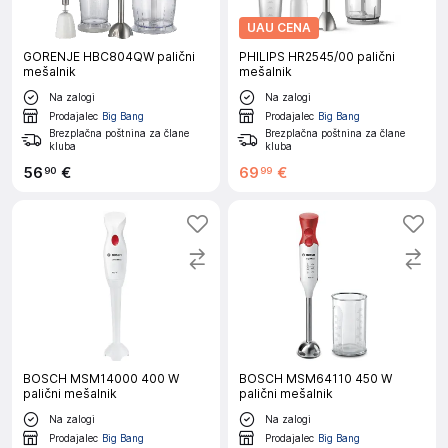
UAU CENA
GORENJE HBC804QW palični
PHILIPS HR2545/00 palični
mešalnik
mešalnik
Na zalogi
Na zalogi
Prodajalec
Big Bang
Prodajalec
Big Bang
Brezplačna poštnina za člane
Brezplačna poštnina za člane
kluba
kluba
56
€
69
€
90
99
BOSCH MSM14000 400 W
BOSCH MSM64110 450 W
palični mešalnik
palični mešalnik
Na zalogi
Na zalogi
Prodajalec
Big Bang
Prodajalec
Big Bang