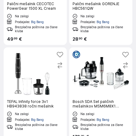
Palični mešalnik CECOTEC
Palični mešalnik GORENJE
PowerGear 1500 XL Cream
HBC561QW
Na zalogi
Na zalogi
Prodajalec
Big Bang
Prodajalec
Big Bang
Brezplačna poštnina za člane
Brezplačna poštnina za člane
kluba
kluba
49
€
28
€
99
90
TEFAL Infinity force 3v1
Bosch SDA Set paličnih
HB943838 ročni mešalnik
mešalnikov MSM6M8X1
eds/sw
Na zalogi
Na zalogi
Prodajalec
Big Bang
Prodajalec
Big Bang
Brezplačna poštnina za člane
Brezplačna poštnina za člane
kluba
kluba