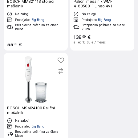
BOSCH MMB2111S stoječi
Palični mešalnik WMF
mešalnik
416350011 Lineo 4v1
Na zalogi
Na zalogi
Prodajalec
Big Bang
Prodajalec
Big Bang
Brezplačna poštnina za člane
Brezplačna poštnina za člane
kluba
kluba
139
€
99
ali od
10,63 €
/ mesec
55
€
90
BOSCH MSM24100 Palični
mešalnik
Na zalogi
Prodajalec
Big Bang
Brezplačna poštnina za člane
kluba