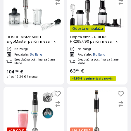
Odprta embalaža
BOSCH MSM6M831
Odprta emb - PHILIPS
ErgoMaster palični mešalnik
HR2657/90 palični mešalnik
Na zalogi
Na zalogi
Prodajalec
Big Bang
Prodajalec
Big Bang
Brezplačna poštnina za člane
Brezplačna poštnina za člane
kluba
kluba
63
€
04
104
€
99
ali od
19,34 €
/ mesec
-
1,95 €
v primerjavi z novim
-
19,00 €
UAU CENA