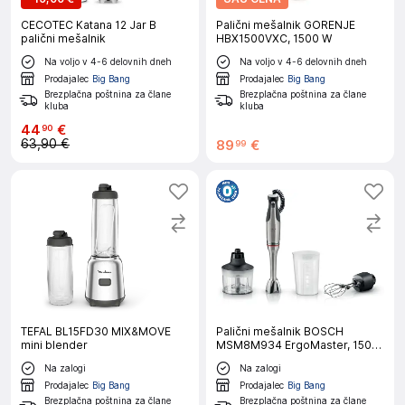
CECOTEC Katana 12 Jar B
Palični mešalnik GORENJE
palični mešalnik
HBX1500VXC, 1500 W
Na voljo v 4-6 delovnih dneh
Na voljo v 4-6 delovnih dneh
Prodajalec
Big Bang
Prodajalec
Big Bang
Brezplačna poštnina za člane
Brezplačna poštnina za člane
kluba
kluba
44
€
90
63,90 €
89
€
99
TEFAL BL15FD30 MIX&MOVE
Palični mešalnik BOSCH
mini blender
MSM8M934 ErgoMaster, 1500
W
Na zalogi
Na zalogi
Prodajalec
Big Bang
Prodajalec
Big Bang
Brezplačna poštnina za člane
Brezplačna poštnina za člane