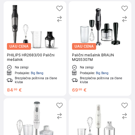
UAU CENA
UAU CENA
PHILIPS HR2683/00 Palični
Palični mešalnik BRAUN
mešalnik
MQ55307M
Na zalogi
Na zalogi
Prodajalec
Big Bang
Prodajalec
Big Bang
Brezplačna poštnina za člane
Brezplačna poštnina za člane
kluba
kluba
84
€
69
€
99
99