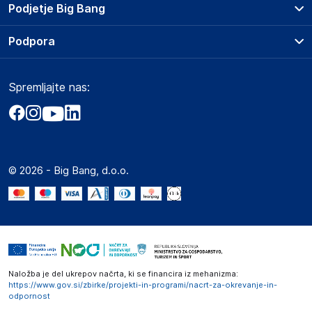
Prodajna mesta
Podjetje Big Bang
Splošni pogoji
O podjetju
Podpora
Storitve
Kontakti
Dostava, vnos in odvoz
Pogosta vprašanja
Družbena odgovornost
Načini plačila
Spremljajte nas:
Marketplace
Obvestila za javnost
Nakup na obroke
Kako oddati naročilo?
Akt o digitalnih storitvah
Zavarovanje izdelkov
Vračila in reklamacije
Prodaja podjetjem
Politika zasebnosti
Big Partner - distribucija
Spletni piškotki
© 2026 - Big Bang, d.o.o.
Marketplace za partnerje
Novosti
Interna varna linija za prijavo kršitev po ZZPRI
Zaposlitev
Naložba je del ukrepov načrta, ki se financira iz mehanizma:
https://www.gov.si/zbirke/projekti-in-programi/nacrt-za-okrevanje-in-
odpornost