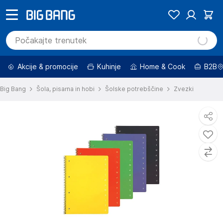
Akcije & promocije
Kuhinje
Home & Cook
B2B
Big Bang
Šola, pisarna in hobi
Šolske potrebščine
Zvezki