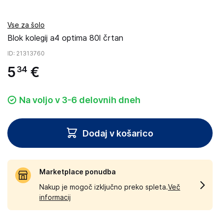
Vse za šolo
Blok kolegij a4 optima 80l črtan
ID
: 21313760
5
€
34
Na voljo v 3-6 delovnih dneh
Dodaj v košarico
Marketplace ponudba
Nakup je mogoč izključno preko spleta.
Več
informacij