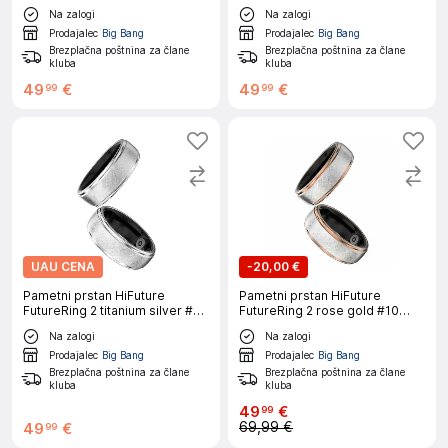
62mm
70mm
Na zalogi
Na zalogi
Prodajalec
Big Bang
Prodajalec
Big Bang
Brezplačna poštnina za člane
Brezplačna poštnina za člane
kluba
kluba
49
€
49
€
99
99
UAU CENA
-
20,00 €
Pametni prstan HiFuture
Pametni prstan HiFuture
FutureRing 2 titanium silver #12
FutureRing 2 rose gold #10
68mm
62mm
Na zalogi
Na zalogi
Prodajalec
Big Bang
Prodajalec
Big Bang
Brezplačna poštnina za člane
Brezplačna poštnina za člane
kluba
kluba
49
€
99
69,99 €
49
€
99