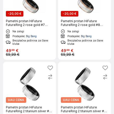
-
20,00 €
-
20,00 €
Pametni prstan HiFuture
Pametni prstan HiFuture
FutureRing 2 rose gold #7
FutureRing 2 rose gold #8
56mm
60mm
Na zalogi
Na zalogi
Prodajalec
Big Bang
Prodajalec
Big Bang
Brezplačna poštnina za člane
Brezplačna poštnina za člane
kluba
kluba
49
€
49
€
99
99
69,99 €
69,99 €
UAU CENA
UAU CENA
Pametni prstan HiFuture
Pametni prstan HiFuture
FutureRing 2 titanium silver #10
FutureRing 2 titanium silver #13