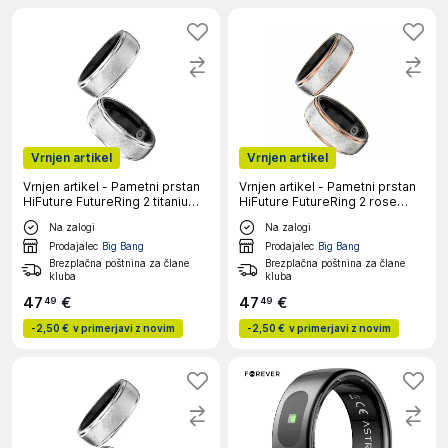
Vrnjen artikel
Vrnjen artikel
Vrnjen artikel - Pametni prstan
Vrnjen artikel - Pametni prstan
HiFuture FutureRing 2 titanium
HiFuture FutureRing 2 rose
silver #13 70mm
gold #7 56mm
Na zalogi
Na zalogi
Prodajalec
Big Bang
Prodajalec
Big Bang
Brezplačna poštnina za člane
Brezplačna poštnina za člane
kluba
kluba
47
€
47
€
49
49
-
2,50 €
v primerjavi z novim
-
2,50 €
v primerjavi z novim