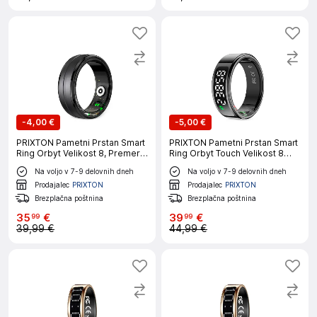
-
4,00 €
-
5,00 €
PRIXTON Pametni Prstan Smart
PRIXTON Pametni Prstan Smart
Ring Orbyt Velikost 8, Premer
Ring Orbyt Touch Velikost 8
18.3 mm, Analiza
(18.3 mm), Dotikni Zaslon,
Na voljo v 7-9 delovnih dneh
Na voljo v 7-9 delovnih dneh
Spanja/Merilnik Srčnega Utripa/
Analiza Spanja/Merilnik
Števec Korakov/Kalorije,
Srčnega Utripa/Kalorije,
Prodajalec
PRIXTON
Prodajalec
PRIXTON
Vodoodporen
Vodoodporen
Brezplačna poštnina
Brezplačna poštnina
35
€
39
€
99
99
39,99 €
44,99 €