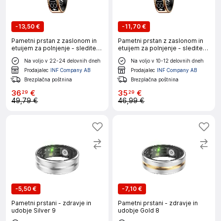
-
13,50 €
-
11,70 €
Pametni prstan z zaslonom in
Pametni prstan z zaslonom in
etuijem za polnjenje - sledite
etuijem za polnjenje - sledite
telesni pripravljenosti in
telesni pripravljenosti in
Na voljo v 22-24 delovnih dneh
Na voljo v 10-12 delovnih dneh
zdravju Gold 9
zdravju Gold 12
Prodajalec
INF Company AB
Prodajalec
INF Company AB
Brezplačna poštnina
Brezplačna poštnina
36
€
35
€
29
29
49,79 €
46,99 €
-
5,50 €
-
7,10 €
Pametni prstani - zdravje in
Pametni prstani - zdravje in
udobje Silver 9
udobje Gold 8