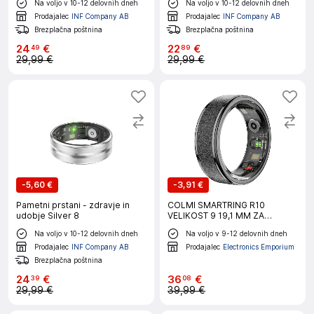
Na voljo v 10-12 delovnih dneh
Na voljo v 10-12 delovnih dneh
Prodajalec
INF Company AB
Prodajalec
INF Company AB
Brezplačna poštnina
Brezplačna poštnina
24
€
22
€
49
89
29,99 €
29,99 €
-
5,60 €
-
3,91 €
Pametni prstani - zdravje in
COLMI SMARTRING R10
udobje Silver 8
VELIKOST 9 19,1 MM ZA
ANDROID IOS S FUNKCIJO
Na voljo v 10-12 delovnih dneh
Na voljo v 9-12 delovnih dneh
SPREMLJANJA
Prodajalec
INF Company AB
Prodajalec
Electronics Emporium
Brezplačna poštnina
24
€
36
€
39
08
29,99 €
39,99 €