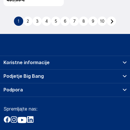
495,99 €
1
2
3
4
5
6
7
8
9
10
Koristne informacije
Prodajna mesta
Podjetje Big Bang
Splošni pogoji
O podjetju
Podpora
Storitve
Kontakti
Dostava, vnos in odvoz
Pogosta vprašanja
Družbena odgovornost
Načini plačila
Spremljajte nas:
Marketplace
Obvestila za javnost
Nakup na obroke
Kako oddati naročilo?
Akt o digitalnih storitvah
Zavarovanje izdelkov
Vračila in reklamacije
Prodaja podjetjem