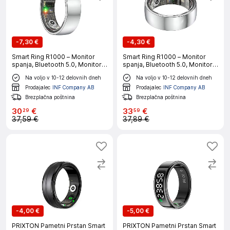
-
7,30 €
-
4,30 €
Smart Ring R1000 – Monitor
Smart Ring R1000 – Monitor
spanja, Bluetooth 5.0, Monitor
spanja, Bluetooth 5.0, Monitor
kisika v krvi Silver 13
kisika v krvi Silver 11
Na voljo v 10-12 delovnih dneh
Na voljo v 10-12 delovnih dneh
Prodajalec
INF Company AB
Prodajalec
INF Company AB
Brezplačna poštnina
Brezplačna poštnina
30
€
33
€
29
59
37,59 €
37,89 €
-
4,00 €
-
5,00 €
PRIXTON Pametni Prstan Smart
PRIXTON Pametni Prstan Smart