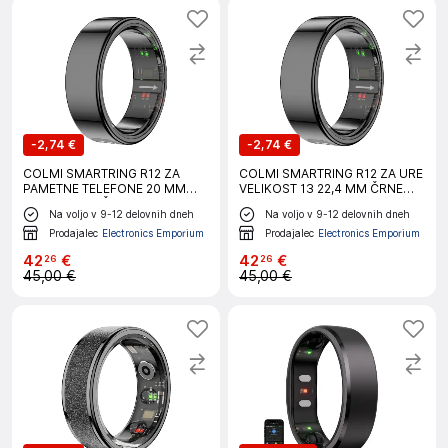
-
2,74 €
-
2,74 €
COLMI SMARTRING R12 ZA
COLMI SMARTRING R12 ZA URE
PAMETNE TELEFONE 20 MM
VELIKOST 13 22,4 MM ČRNE
VELIKOST 10 ČRNE BOJE
BOJE INOVATIVNA
Na voljo v 9-12 delovnih dneh
Na voljo v 9-12 delovnih dneh
UDOBEN ZA NOŠENJE
OBLIKOVANJE
Prodajalec
Electronics Emporium
Prodajalec
Electronics Emporium
42
€
42
€
26
26
45,00 €
45,00 €