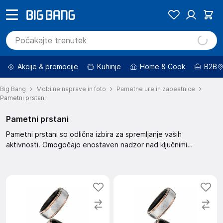
Akcije & promocije
Kuhinje
Home & Cook
B2B
Big Bang
Mobilne naprave in foto
Pametne ure in zapestnice
Pametni prstani
Pametni prstani
Pametni prstani so odlična izbira za spremljanje vaših
aktivnosti. Omogočajo enostaven nadzor nad ključnimi
parametri vašega zdravja. So preprosti za uporabo in
elegantnega dizajna.