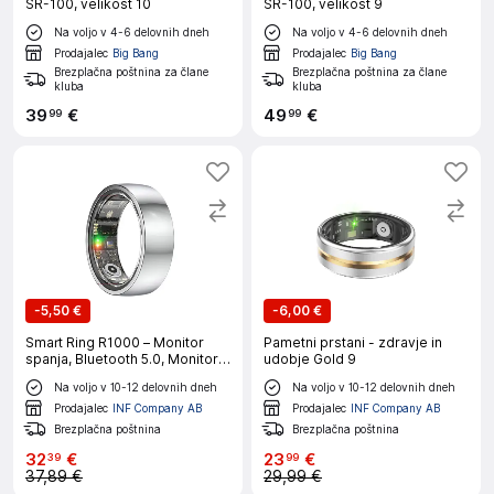
SR-100, velikost 10
SR-100, velikost 9
Na voljo v 4-6 delovnih dneh
Na voljo v 4-6 delovnih dneh
Prodajalec
Big Bang
Prodajalec
Big Bang
Brezplačna poštnina za člane
Brezplačna poštnina za člane
kluba
kluba
39
€
49
€
99
99
-
5,50 €
-
6,00 €
Smart Ring R1000 – Monitor
Pametni prstani - zdravje in
spanja, Bluetooth 5.0, Monitor
udobje Gold 9
kisika v krvi Silver 10
Na voljo v 10-12 delovnih dneh
Na voljo v 10-12 delovnih dneh
Prodajalec
INF Company AB
Prodajalec
INF Company AB
Brezplačna poštnina
Brezplačna poštnina
32
€
23
€
39
99
37,89 €
29,99 €