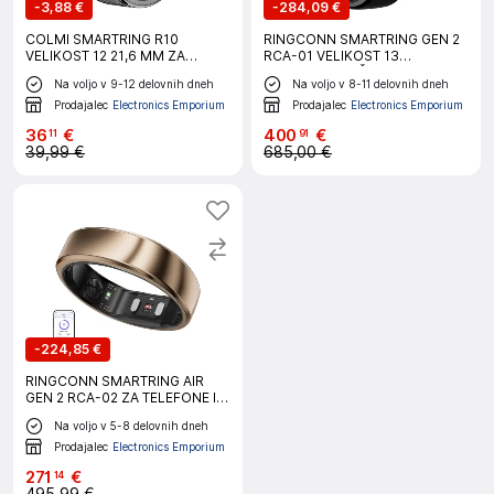
-
3,88 €
-
284,09 €
COLMI SMARTRING R10
RINGCONN SMARTRING GEN 2
VELIKOST 12 21,6 MM ZA
RCA-01 VELIKOST 13
ANDROID IOS SPREMLJANJE
ZDRAVSTVENI ČRNI SLEDILNIK
Na voljo v 9-12 delovnih dneh
Na voljo v 8-11 delovnih dneh
SPANJA IN SRČNEGA UTRIPA
Prodajalec
Electronics Emporium
Prodajalec
Electronics Emporium
36
€
400
€
11
91
39,99 €
685,00 €
-
224,85 €
RINGCONN SMARTRING AIR
GEN 2 RCA-02 ZA TELEFONE IN
TABLICE ZLATE VELIKOSTI
Na voljo v 5-8 delovnih dneh
Prodajalec
Electronics Emporium
271
€
14