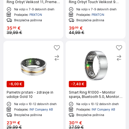
Ring Orbyt Velikost 11, Premer
Ring Orbyt Touch Velikost 9
20.8 mm, Analiza
(19.1 mm), Dotikni Zaslon,
Na voljo v 7-9 delovnih dneh
Na voljo v 7-9 delovnih dneh
Spanja/Merilnik Srčnega Utripa/
Analiza Spanja/Merilnik
Števec Korakov/Kalorije,
Srčnega Utripa/Kalorije,
Prodajalec
PRIXTON
Prodajalec
PRIXTON
Vodoodporen
Vodoodporen
Brezplačna poštnina
Brezplačna poštnina
35
€
39
€
99
99
39,99 €
44,99 €
-
6,00 €
-
7,40 €
Pametni prstani - zdravje in
Smart Ring R1000 – Monitor
udobje Gold 10
spanja, Bluetooth 5.0, Monitor
kisika v krvi Silver 7
Na voljo v 10-12 delovnih dneh
Na voljo v 10-12 delovnih dneh
Prodajalec
INF Company AB
Prodajalec
INF Company AB
Brezplačna poštnina
Brezplačna poštnina
23
€
30
€
99
19
29,99 €
37,59 €