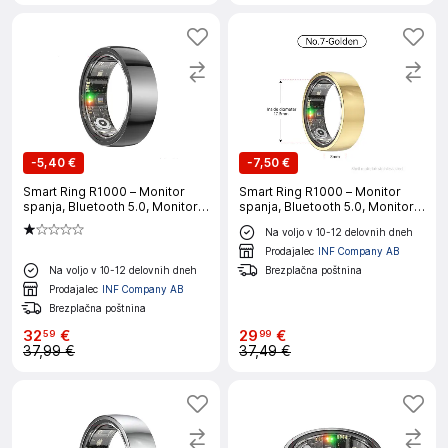
-
5,40 €
-
7,50 €
Smart Ring R1000 – Monitor
Smart Ring R1000 – Monitor
spanja, Bluetooth 5.0, Monitor
spanja, Bluetooth 5.0, Monitor
kisika v krvi Black 11
kisika v krvi Gold 7
Na voljo v 10-12 delovnih dneh
Prodajalec
INF Company AB
Na voljo v 10-12 delovnih dneh
Brezplačna poštnina
Prodajalec
INF Company AB
Brezplačna poštnina
32
€
29
€
59
99
37,99 €
37,49 €