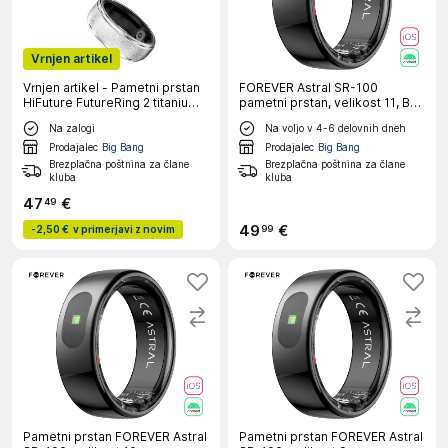
Vrnjen artikel
Vrnjen artikel - Pametni prstan
FOREVER Astral SR-100
HiFuture FutureRing 2 titanium
pametni prstan, velikost 11, BT
silver #10 62mm
5.2, Android + iOS, baterija,
Na zalogi
Na voljo v 4-6 delovnih dneh
aplikacija, spre
Prodajalec
Big Bang
Prodajalec
Big Bang
Brezplačna poštnina za člane
Brezplačna poštnina za člane
kluba
kluba
47
€
49
49
€
99
-
2,50 €
v primerjavi z novim
Pametni prstan FOREVER Astral
Pametni prstan FOREVER Astral