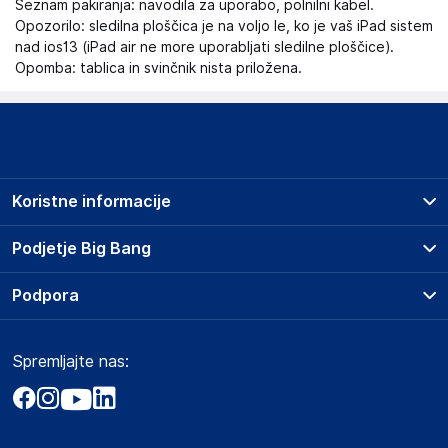
Seznam pakiranja: navodila za uporabo, polnilni kabel.
Opozorilo: sledilna ploščica je na voljo le, ko je vaš iPad sistem
nad ios13 (iPad air ne more uporabljati sledilne ploščice).
Opomba: tablica in svinčnik nista priložena.
Koristne informacije
Prodajna mesta
Podjetje Big Bang
Splošni pogoji
O podjetju
Podpora
Storitve
Kontakti
Dostava, vnos in odvoz
Pogosta vprašanja
Družbena odgovornost
Načini plačila
Spremljajte nas:
Marketplace
Obvestila za javnost
Nakup na obroke
Kako oddati naročilo?
Akt o digitalnih storitvah
Zavarovanje izdelkov
Vračila in reklamacije
Prodaja podjetjem
Politika zasebnosti