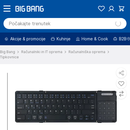
Akcije & promocije
Kuhinje
Home & Cook
B2B
Big Bang
Računalniki in IT oprema
Računalniška oprema
Tipkovnice