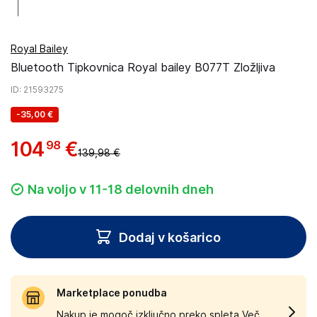
Royal Bailey
Bluetooth Tipkovnica Royal bailey B077T Zložljiva
ID
: 21593275
-
35,00 €
104
€
98
139,98 €
Na voljo v 11-18 delovnih dneh
Dodaj v košarico
Marketplace ponudba
Nakup je mogoč izključno preko spleta.
Več