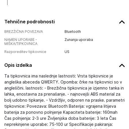
Tehnične podrobnosti
BREZŽIČNA POVEZAVA
Bluetooth
NAMEN UPORABE -
Zunanja uporaba
MIŠKA/TIPKOVNICA
Razporeditev tipkovnice
US
Opis izdelka
Ta tipkovnica ima naslednje lastnosti: Vrsta tipkovnice je
angleška abeceda QWERTY. Opomba: črke na tipkovnici so v
angleščini. lastnosti: - Brezžična tipkovnica je izjemno tanka in
lahka, enostavna za prenašanje. - najnovejši ABS material za
bolj udobno tipkanje. - Vzdržljiv, odporen na praske. parametri
tipkovnice: Povezava: Bluetooth Baterija: vgrajena litijeva
baterija za ponovno polnjenje Kapaciteta baterije: 160mah
Čas polnjenja: 2-3 ure Življenjska doba baterije: 3 leta Čas
neprekinjene uporabe: 75-100 ur Specifikacije pakiranja: