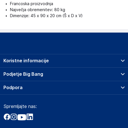
Francoska proizvodnja
Največja obremenitev: 80 kg
Dimenzije: 45 x 90 x 20 cm (Š x D x V)
Koristne informacije
Prodajna mesta
Podjetje Big Bang
Splošni pogoji
O podjetju
Podpora
Storitve
Kontakti
Dostava, vnos in odvoz
Pogosta vprašanja
Družbena odgovornost
Načini plačila
Spremljajte nas:
Marketplace
Obvestila za javnost
Nakup na obroke
Kako oddati naročilo?
Akt o digitalnih storitvah
Zavarovanje izdelkov
Vračila in reklamacije
Prodaja podjetjem
Politika zasebnosti