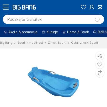
Akcije & promocije
Kuhinje
Home & Cook
B2B
Big Bang
Šport in mobilnost
Zimski športi
Ostali zimski športi