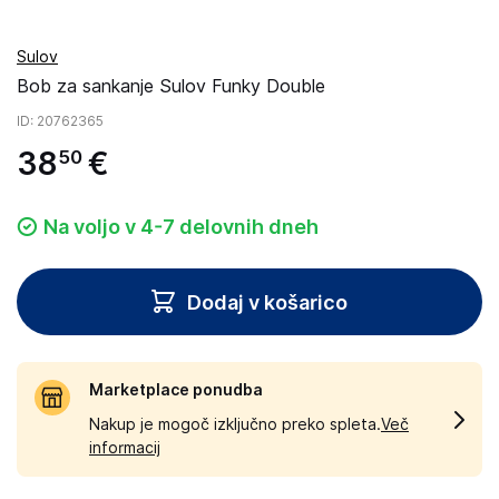
Sulov
Bob za sankanje Sulov Funky Double
ID
: 20762365
38
€
50
Na voljo v 4-7 delovnih dneh
Dodaj v košarico
Marketplace ponudba
Nakup je mogoč izključno preko spleta.
Več
informacij