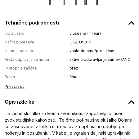
Tehnične podrobnosti
Tip slušalk
v ušesne (In-ear)
Način povezave
USB, USB-C
Namen uporabe
vsakodnevno/prosti čas
Vrsta odpravljanja hrupa
aktivno odpravljanje šumov (ANC)
IP stopnja zaščite
brez
Barva
črna
Prikaži več
Opis izdelka
Te žične slušalke z dvema zvočnikoma zagotavljajo jasen
zvok studijske kakovosti.. Te črne pol-naušne slušalke Bolaris
so zasnovane iz lahkih materialov za optimalno udobje pri
nošenju in poslušanju.. V kabel je vgrajen daljinski upravljalnik