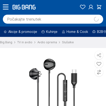
Akcije & promocije
Kuhinje
Home & Cook
B2B
Big Bang
TV in avdio
Avdio oprema
Slušalke