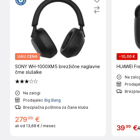
UAU CENA
-
10,00 €
SONY WH-1000XM5 brezžične naglavne
HUAWEI Fre
črne slušalke
Na zalog
Prodaja
Brezplač
Na zalogi
Prodajalec
Big Bang
Brezplačna poštnina za člane kluba
99
279
€
ali od
13,68 €
/ mesec
99
39
€
4