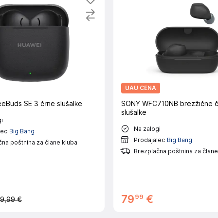
UAU CENA
eBuds SE 3 črne slušalke
SONY WFC710NB brezžične č
slušalke
i
Na zalogi
lec
Big Bang
Prodajalec
Big Bang
na poštnina za člane kluba
Brezplačna poštnina za člane
99
79
€
9,99 €