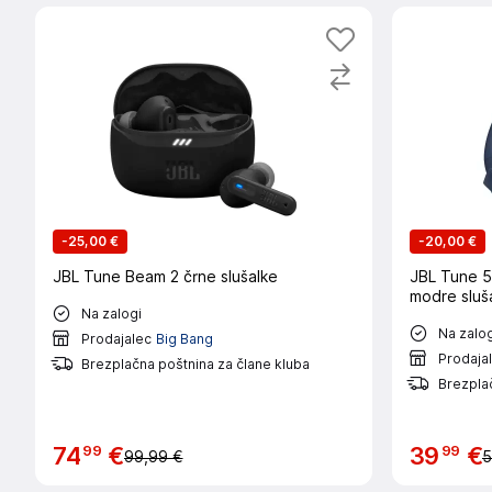
-
25,00 €
-
20,00 €
JBL Tune Beam 2 črne slušalke
JBL Tune 5
modre sluš
Na zalogi
Na zalog
Prodajalec
Big Bang
Prodaja
Brezplačna poštnina za člane kluba
Brezplač
99
99
74
€
39
€
99,99 €
5