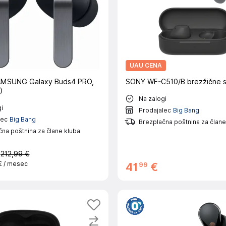
UAU CENA
SAMSUNG Galaxy Buds4 PRO,
SONY WF-C510/B brezžične s
)
Na zalogi
i
Prodajalec
Big Bang
lec
Big Bang
Brezplačna poštnina za člane
na poštnina za člane kluba
€
212,99 €
€
/ mesec
99
41
€