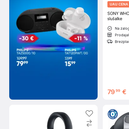
UAU CENA
SONY WHCH
slušalke
Na zalog
Prodaja
Brezplač
99
79
€