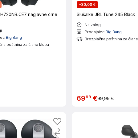
-
30,00 €
720NB.CE7 naglavne črne
Slušalke JBL Tune 245 Black
Na zalogi
i
Prodajalec
Big Bang
lec
Big Bang
Brezplačna poštnina za člane
na poštnina za člane kluba
99
69
€
99,99 €