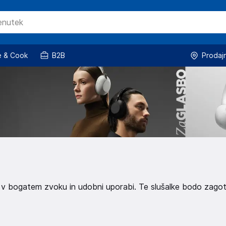
 & Cook
B2B
Prodaj
jte v bogatem zvoku in udobni uporabi. Te slušalke bodo zago