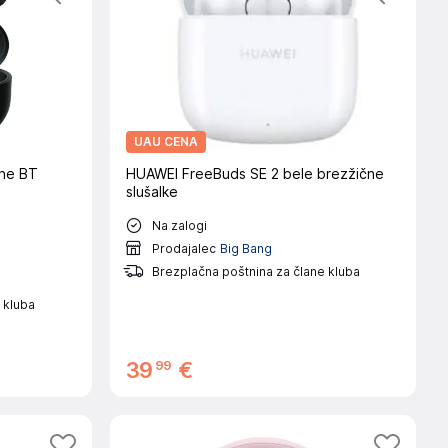
UAU CENA
ne BT
HUAWEI FreeBuds SE 2 bele brezžične
slušalke
Na zalogi
Prodajalec
Big Bang
Brezplačna poštnina za člane kluba
 kluba
99
39
€