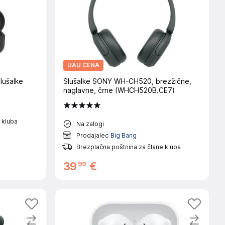
UAU CENA
lušalke
Slušalke SONY WH-CH520, brezžične,
naglavne, črne (WHCH520B.CE7)
 kluba
Na zalogi
Prodajalec
Big Bang
Brezplačna poštnina za člane kluba
99
39
€