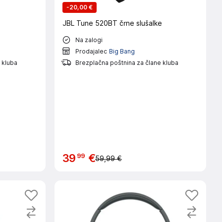
-
20,00 €
JBL Tune 520BT črne slušalke
Na zalogi
Prodajalec
Big Bang
 kluba
Brezplačna poštnina za člane kluba
99
39
€
59,99 €