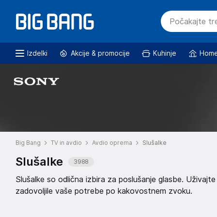
Izdelki
Akcije & promocije
Kuhinje
Home
Big Bang
TV in avdio
Avdio oprema
Slušalke
Slušalke
3988
Slušalke so odlična izbira za poslušanje glasbe. Uživa
zadovoljile vaše potrebe po kakovostnem zvoku.