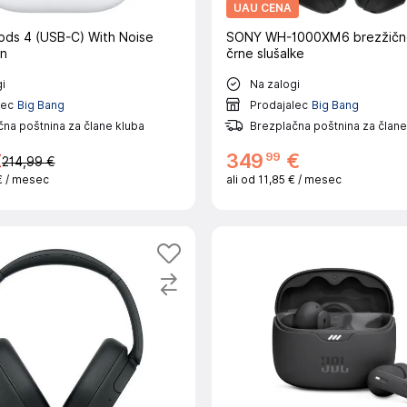
UAU CENA
ods 4 (USB-C) With Noise
SONY WH-1000XM6 brezžičn
on
črne slušalke
i
Na zalogi
lec
Big Bang
Prodajalec
Big Bang
na poštnina za člane kluba
Brezplačna poštnina za člane
99
€
349
€
214,99 €
€
/ mesec
ali od
11,85 €
/ mesec