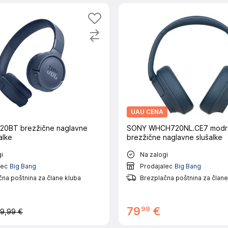
UAU CENA
20BT brezžične naglavne
SONY WHCH720NL.CE7 modr
alke
brezžične naglavne slušalke
i
Na zalogi
lec
Big Bang
Prodajalec
Big Bang
na poštnina za člane kluba
Brezplačna poštnina za člane
99
79
€
9,99 €