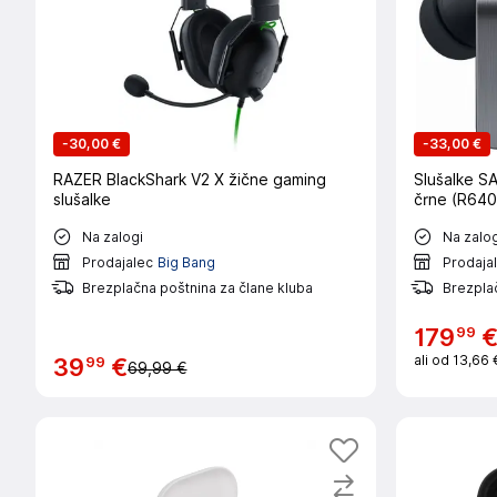
-
30,00 €
-
33,00 €
RAZER BlackShark V2 X žične gaming
Slušalke 
slušalke
črne (R640
Na zalogi
Na zalog
Prodajalec
Big Bang
Prodaja
Brezplačna poštnina za člane kluba
Brezplač
99
179
ali od
13,66 
99
39
€
69,99 €