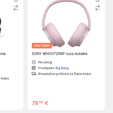
UAU CENA
rne
SONY WHCH720NP roza slušalke
Na zalogi
Prodajalec
Big Bang
Brezplačna poštnina za člane kluba
 kluba
99
79
€