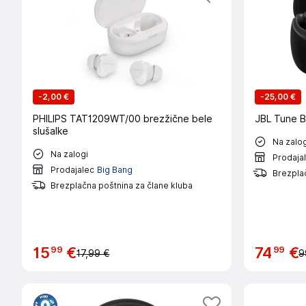
-
2,00 €
-
25,00 €
PHILIPS TAT1209WT/00 brezžične bele
JBL Tune B
slušalke
Na zalog
Na zalogi
Prodaja
Prodajalec
Big Bang
Brezplač
Brezplačna poštnina za člane kluba
99
99
15
€
74
€
17,99 €
9