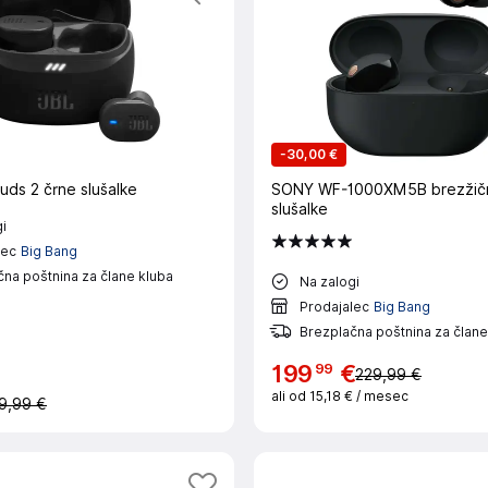
-
30,00 €
uds 2 črne slušalke
SONY WF-1000XM5B brezžič
slušalke
i
lec
Big Bang
na poštnina za člane kluba
Na zalogi
Prodajalec
Big Bang
Brezplačna poštnina za člane
99
199
€
229,99 €
ali od
15,18 €
/ mesec
9,99 €