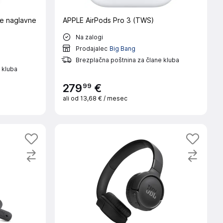
e naglavne
APPLE AirPods Pro 3 (TWS)
Na zalogi
Prodajalec
Big Bang
Brezplačna poštnina za člane kluba
 kluba
99
279
€
ali od
13,68 €
/ mesec