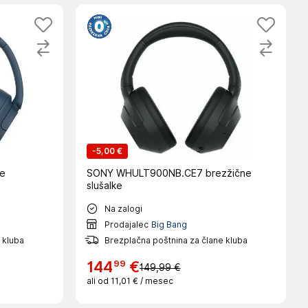
-
5,00 €
e
SONY WHULT900NB.CE7 brezžične
slušalke
Na zalogi
Prodajalec
Big Bang
 kluba
Brezplačna poštnina za člane kluba
99
144
€
149,99 €
ali od
11,01 €
/ mesec