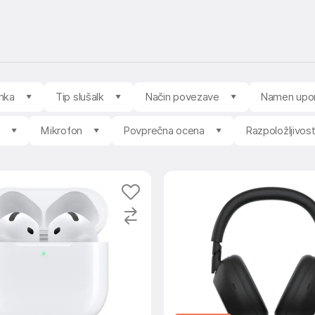
mka
Tip slušalk
Način povezave
Namen upo
Mikrofon
Povprečna ocena
Razpoložljivos