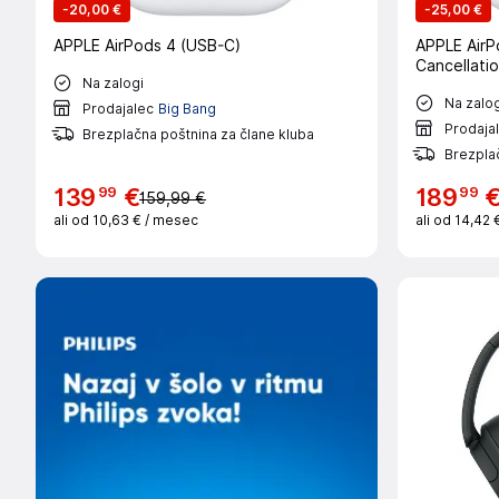
-
20,00 €
-
25,00 €
APPLE AirPods 4 (USB-C)
APPLE AirP
Cancellati
Na zalogi
Na zalog
Prodajalec
Big Bang
Prodaja
Brezplačna poštnina za člane kluba
Brezplač
99
99
139
€
189
159,99 €
ali od
10,63 €
/ mesec
ali od
14,42 