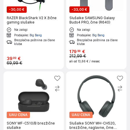
-
30,00 €
-
33,00 €
RAZER BlackShark V2 X žične
Slušalke SAMSUNG Galaxy
gaming slušalke
Buds4 PRO, črne (R640)
Na zalogi
Na zalogi
Prodajalec
Big Bang
Prodajalec
Big Bang
Brezplačna poštnina za člane
Brezplačna poštnina za člane
kluba
kluba
179
€
99
212,99 €
39
€
99
ali od
13,66 €
/ mesec
69,99 €
UAU CENA
UAU CENA
SONY WF-C510/B brezžične
Slušalke SONY WH-CH520,
slušalke
brezžične, naglavne, črne