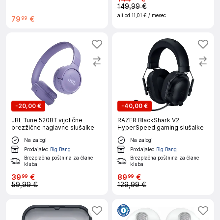
149,99 €
ali od
11,01 €
/ mesec
79
€
99
-
20,00 €
-
40,00 €
JBL Tune 520BT vijolične
RAZER BlackShark V2
brezžične naglavne slušalke
HyperSpeed gaming slušalke
Na zalogi
Na zalogi
Prodajalec
Big Bang
Prodajalec
Big Bang
Brezplačna poštnina za člane
Brezplačna poštnina za člane
kluba
kluba
39
€
89
€
99
99
59,99 €
129,99 €