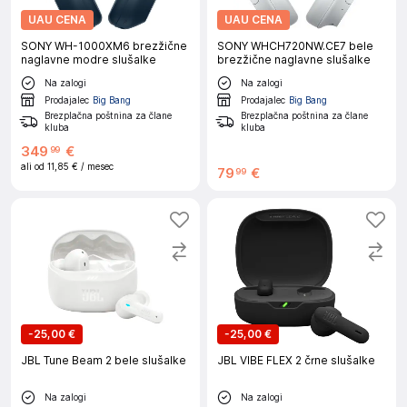
UAU CENA
UAU CENA
SONY WH-1000XM6 brezžične
SONY WHCH720NW.CE7 bele
naglavne modre slušalke
brezžične naglavne slušalke
Na zalogi
Na zalogi
Prodajalec
Big Bang
Prodajalec
Big Bang
Brezplačna poštnina za člane
Brezplačna poštnina za člane
kluba
kluba
349
€
99
ali od
11,85 €
/ mesec
79
€
99
-
25,00 €
-
25,00 €
JBL Tune Beam 2 bele slušalke
JBL VIBE FLEX 2 črne slušalke
Na zalogi
Na zalogi