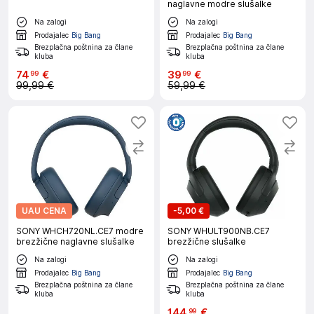
naglavne modre slušalke
Na zalogi
Na zalogi
Prodajalec
Big Bang
Prodajalec
Big Bang
Brezplačna poštnina za člane
Brezplačna poštnina za člane
kluba
kluba
74
€
39
€
99
99
99,99 €
59,99 €
UAU CENA
-
5,00 €
SONY WHCH720NL.CE7 modre
SONY WHULT900NB.CE7
brezžične naglavne slušalke
brezžične slušalke
Na zalogi
Na zalogi
Prodajalec
Big Bang
Prodajalec
Big Bang
Brezplačna poštnina za člane
Brezplačna poštnina za člane
kluba
kluba
144
€
99