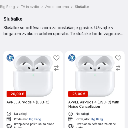
Big Bang
TV in avdio
Avdio oprema
Slušalke
Slušalke
Slušalke so odlična izbira za poslušanje glasbe. Uživajte v
bogatem zvoku in udobni uporabi. Te slušalke bodo zagotovo
zadovoljile vaše potrebe po kakovostnem zvoku.
-
20,00 €
-
25,00 €
APPLE AirPods 4 (USB-C)
APPLE AirPods 4 (USB-C) With
Noise Cancellation
Na zalogi
Na zalogi
Prodajalec
Big Bang
Prodajalec
Big Bang
Brezplačna poštnina za člane
Brezplačna poštnina za člane
kluba
kluba