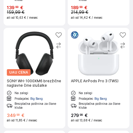
139
€
189
€
99
99
159,99 €
214,99 €
ali od
10,63 €
/ mesec
ali od
14,42 €
/ mesec
UAU CENA
SONY WH-1000XM6 brezžične
APPLE AirPods Pro 3 (TWS)
naglavne črne slušalke
Na zalogi
Na zalogi
Prodajalec
Big Bang
Prodajalec
Big Bang
Brezplačna poštnina za člane
Brezplačna poštnina za člane
kluba
kluba
349
€
279
€
99
99
ali od
11,85 €
/ mesec
ali od
13,68 €
/ mesec