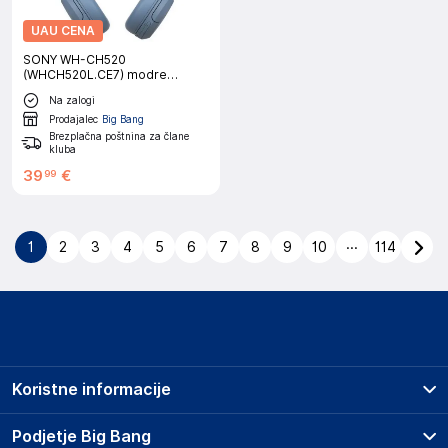
UAU CENA
SONY WH-CH520
(WHCH520L.CE7) modre
brezžične slušalke
Na zalogi
Prodajalec
Big Bang
Brezplačna poštnina za člane
kluba
39
€
99
...
1
2
3
4
5
6
7
8
9
10
114
Koristne informacije
Prodajna mesta
Podjetje Big Bang