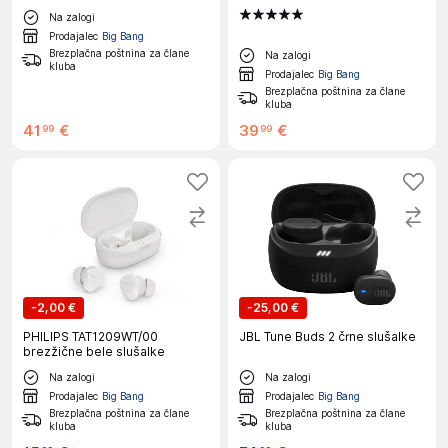
(WHCH520B.CE7)
Na zalogi
Prodajalec
Big Bang
Brezplačna poštnina za člane
Na zalogi
kluba
Prodajalec
Big Bang
Brezplačna poštnina za člane
kluba
41
€
39
€
99
99
-
2,00 €
-
25,00 €
PHILIPS TAT1209WT/00
JBL Tune Buds 2 črne slušalke
brezžične bele slušalke
Na zalogi
Na zalogi
Prodajalec
Big Bang
Prodajalec
Big Bang
Brezplačna poštnina za člane
Brezplačna poštnina za člane
kluba
kluba