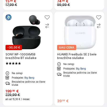
15
€
74
€
99
99
17,99 €
99,99 €
-
30,00 €
UAU CENA
SONY WF-1000XM5B
HUAWEI FreeBuds SE 2 bele
brezžične BT slušalke
brezžične slušalke
Na zalogi
Prodajalec
Big Bang
Brezplačna poštnina za člane
Na zalogi
kluba
Prodajalec
Big Bang
Brezplačna poštnina za člane
kluba
199
€
99
229,99 €
ali od
15,18 €
/ mesec
39
€
99