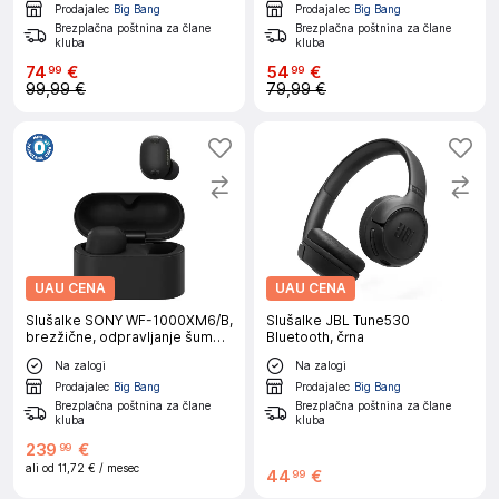
Prodajalec
Big Bang
Prodajalec
Big Bang
Brezplačna poštnina za člane
Brezplačna poštnina za člane
kluba
kluba
74
€
54
€
99
99
99,99 €
79,99 €
UAU CENA
UAU CENA
Slušalke SONY WF-1000XM6/B,
Slušalke JBL Tune530
brezžične, odpravljanje šumov,
Bluetooth, črna
črne
Na zalogi
Na zalogi
Prodajalec
Big Bang
Prodajalec
Big Bang
Brezplačna poštnina za člane
Brezplačna poštnina za člane
kluba
kluba
239
€
99
ali od
11,72 €
/ mesec
44
€
99