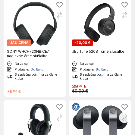
UAU CENA
-
20,00 €
SONY WHCH720NB.CE7
JBL Tune 520BT črne slušalke
naglavne črne slušalke
Na zalogi
Na zalogi
Prodajalec
Big Bang
Prodajalec
Big Bang
Brezplačna poštnina za člane
Brezplačna poštnina za člane
kluba
kluba
39
€
99
59,99 €
79
€
99