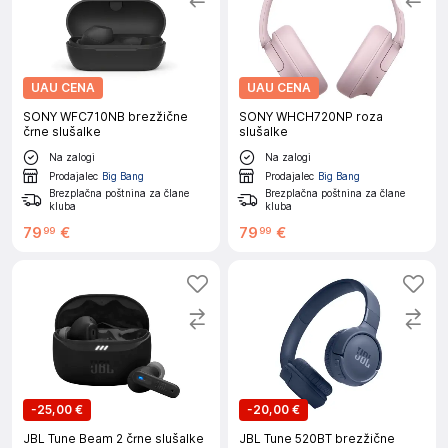
UAU CENA
UAU CENA
SONY WFC710NB brezžične
SONY WHCH720NP roza
črne slušalke
slušalke
Na zalogi
Na zalogi
Prodajalec
Big Bang
Prodajalec
Big Bang
Brezplačna poštnina za člane
Brezplačna poštnina za člane
kluba
kluba
79
€
79
€
99
99
-
25,00 €
-
20,00 €
JBL Tune Beam 2 črne slušalke
JBL Tune 520BT brezžične