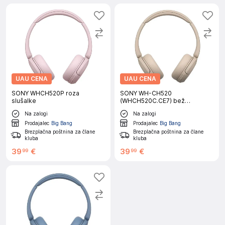
UAU CENA
UAU CENA
SONY WHCH520P roza
SONY WH-CH520
slušalke
(WHCH520C.CE7) bež
brezžične slušalke
Na zalogi
Na zalogi
Prodajalec
Big Bang
Prodajalec
Big Bang
Brezplačna poštnina za člane
Brezplačna poštnina za člane
kluba
kluba
39
€
39
€
99
99