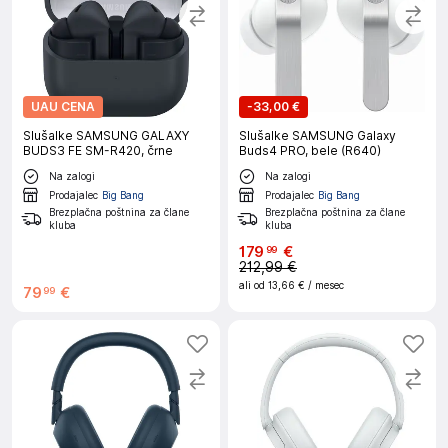
UAU CENA
-
33,00 €
Slušalke SAMSUNG GALAXY
Slušalke SAMSUNG Galaxy
BUDS3 FE SM-R420, črne
Buds4 PRO, bele (R640)
Na zalogi
Na zalogi
Prodajalec
Big Bang
Prodajalec
Big Bang
Brezplačna poštnina za člane
Brezplačna poštnina za člane
kluba
kluba
179
€
99
212,99 €
ali od
13,66 €
/ mesec
79
€
99