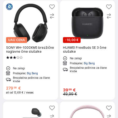
UAU CENA
-
10,00 €
SONY WH-1000XM5 brezžične
HUAWEI FreeBuds SE 3 črne
naglavne črne slušalke
slušalke
Na zalogi
Prodajalec
Big Bang
Brezplačna poštnina za člane
Na zalogi
kluba
Prodajalec
Big Bang
Brezplačna poštnina za člane
kluba
279
€
99
39
€
99
ali od
13,68 €
/ mesec
49,99 €