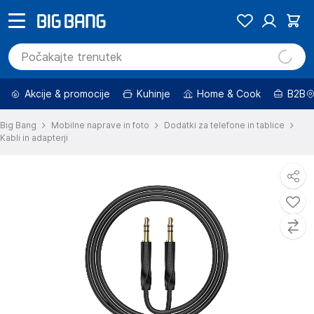
Akcije & promocije
Kuhinje
Home & Cook
B2B
Big Bang
Mobilne naprave in foto
Dodatki za telefone in tablice
Kabli in adapterji