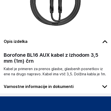
Opis izdelka
Borofone BL16 AUX kabel z izhodom 3,5
mm (1m) črn
Kabel je primeren za prenos glasbe, glasbenih posnetkov iz
ene na drugo napravo. Kabel ima vtič 3,5. Dolžina kabla je 1m.
Varnostne informacije in dokumenti
Podatki o proizvajalcu
Podatki o proizvajalcu vključujejo informacije (naziv, naslov,
državo in elektronski naslov) povezane s proizvajalcem