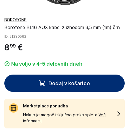
BOROFONE
Borofone BL16 AUX kabel z izhodom 3,5 mm (1m) črn
ID
: 21230562
8
€
99
Na voljo v 4-5 delovnih dneh
Dodaj v košarico
Marketplace ponudba
Nakup je mogoč izključno preko spleta.
Več
informacij