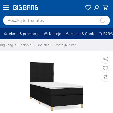
Akcije & promocije
Kuhinje
Home & Cook
B2B
Big Bang
Pohištvo
Spalnica
Posteljni okvirji