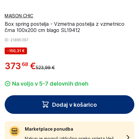
MAISON CHIC
Box spring postelja - Vzmetna postelja z vzmetnico
črna 100x200 cm blago SL19412
ID
: 21885397
-
150,31 €
373
€
68
523,99 €
Na voljo v 5-7 delovnih dneh
Dodaj v košarico
Marketplace ponudba
Nakup je mogoč izključno preko spleta.
Več