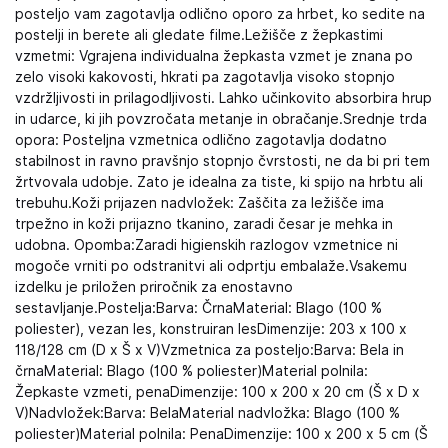
posteljo vam zagotavlja odlično oporo za hrbet, ko sedite na
postelji in berete ali gledate filme.Ležišče z žepkastimi
vzmetmi: Vgrajena individualna žepkasta vzmet je znana po
zelo visoki kakovosti, hkrati pa zagotavlja visoko stopnjo
vzdržljivosti in prilagodljivosti. Lahko učinkovito absorbira hrup
in udarce, ki jih povzročata metanje in obračanje.Srednje trda
opora: Posteljna vzmetnica odlično zagotavlja dodatno
stabilnost in ravno pravšnjo stopnjo čvrstosti, ne da bi pri tem
žrtvovala udobje. Zato je idealna za tiste, ki spijo na hrbtu ali
trebuhu.Koži prijazen nadvložek: Zaščita za ležišče ima
trpežno in koži prijazno tkanino, zaradi česar je mehka in
udobna. Opomba:Zaradi higienskih razlogov vzmetnice ni
mogoče vrniti po odstranitvi ali odprtju embalaže.Vsakemu
izdelku je priložen priročnik za enostavno
sestavljanje.Postelja:Barva: ČrnaMaterial: Blago (100 %
poliester), vezan les, konstruiran lesDimenzije: 203 x 100 x
118/128 cm (D x Š x V)Vzmetnica za posteljo:Barva: Bela in
črnaMaterial: Blago (100 % poliester)Material polnila:
Žepkaste vzmeti, penaDimenzije: 100 x 200 x 20 cm (Š x D x
V)Nadvložek:Barva: BelaMaterial nadvložka: Blago (100 %
poliester)Material polnila: PenaDimenzije: 100 x 200 x 5 cm (Š