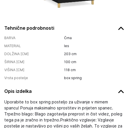
Tehnične podrobnosti
BARVA
Črna
MATERIAL
les
DOLŽINA [CM]
203
cm
ŠIRINA [CM]
100
cm
VIŠINA [CM]
118
cm
Vrsta postelje
box spring
Opis izdelka
Uporabite to box spring posteljo za uživanje v mirnem
spancu! Ponuja maksimalno sprostitev in prijeten spanec.
Trpežno blago: Blago zagotavlja preprost in čist videz, poleg
tega pa je zračno in trpežno.Praktično vzglavje: Vzglavje
postelje je nastavljivo po višini po vaših željah. To vzglavje za