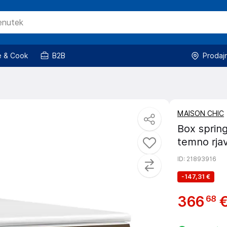
 & Cook
B2B
Prodaj
MAISON CHIC
Box spring
temno rja
ID
: 21893916
-
147,31 €
366
68