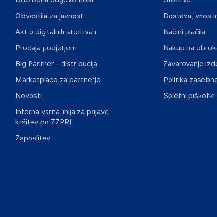
Družbena odgovornost
Storitve
Haba Trading B.V.
Obvestila za javnost
Dostava, vnos i
Mary Kingsleystraat 1, 5928 SK Venlo
The Netherlands
Akt o digitalnih storitvah
Načini plačila
Compliance-safety@vidaxl.com
Prodaja podjetjem
Nakup na obrok
Big Partner - distribucija
Zavarovanje izd
Slike o varnosti izdelka
Slike o varnosti izdelka vsebujejo opozorila na embalaži izd
Marketplace za partnerje
Politika zasebno
informacije, povezane z določenim izdelkom.
Novosti
Spletni piškotki
Interna varna linija za prijavo
kršitev po ZZPRI
Zaposlitev