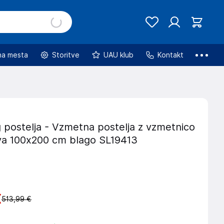
na mesta
Storitve
UAU klub
Kontakt
 postelja - Vzmetna postelja z vzmetnico
va 100x200 cm blago SL19413
€
513,99 €