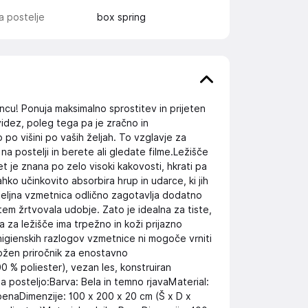
a postelje
box spring
ncu! Ponuja maksimalno sprostitev in prijeten
idez, poleg tega pa je zračno in
 po višini po vaših željah. To vzglavje za
a postelji in berete ali gledate filme.Ležišče
 je znana po zelo visoki kakovosti, hkrati pa
ahko učinkovito absorbira hrup in udarce, ki jih
eljna vzmetnica odlično zagotavlja dodatno
 tem žrtvovala udobje. Zato je idealna za tiste,
ta za ležišče ima trpežno in koži prijazno
igienskih razlogov vzmetnice ni mogoče vrniti
ložen priročnik za enostavno
0 % poliester), vezan les, konstruiran
 posteljo:Barva: Bela in temno rjavaMaterial:
 penaDimenzije: 100 x 200 x 20 cm (Š x D x