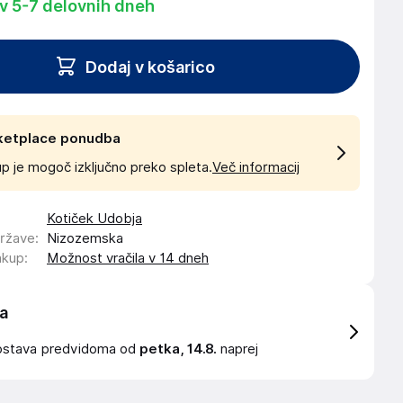
 v 5-7 delovnih dneh
Dodaj v košarico
ketplace ponudba
p je mogoč izključno preko spleta.
Več informacij
Kotiček Udobja
države
:
Nizozemska
akup
:
Možnost vračila v 14 dneh
a
ostava
predvidoma od
petka, 14.8.
naprej