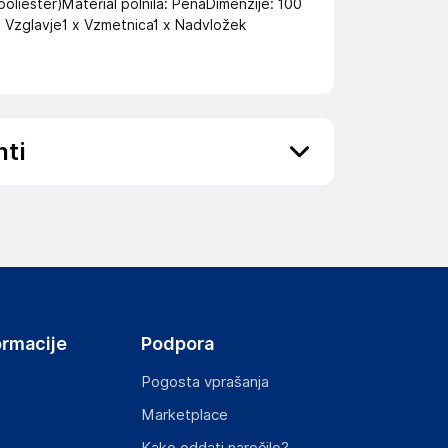
oliester)Material polnila: PenaDimenzije: 100
 x Vzglavje1 x Vzmetnica1 x Nadvložek
nti
ov, državo in elektronski naslov) povezane s
ormacije
Podpora
Pogosta vprašanja
Marketplace
st izdelka z zahtevanimi predpisi.