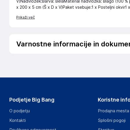
V)Nadvložek:Barva: BelaMaterial nadvložka: Blago (100 % p
x 200 x 5 cm (Š x D x V)Paket vsebuje:1 x Posteljni okvir1
Prikaži več
Varnostne informacije in dokume
Podatki o proizvajalcu
Podatki o proizvajalcu vključujejo informacije (naziv, nasl
proizvajalcem izdelka.
Haba Trading B.V.
Mary Kingsleystraat 1, 5928 SK Venlo
The Netherlands
Podjetje Big Bang
Koristne inf
Compliance-safety@vidaxl.com
O podjetju
Prodajna mesta
Odgovorna oseba v EU
Kontakti
Splošni pogoji
Gospodarski subjekt s sedežem v EU, ki zagotavlja skladno