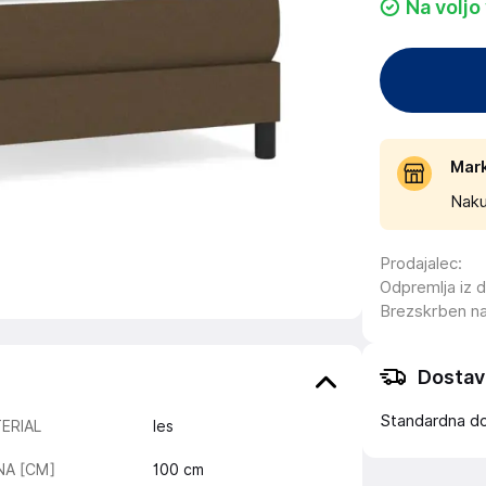
Na voljo
Mar
Naku
Prodajalec
:
Odpremlja iz 
Brezskrben n
Dostav
Standardna d
ERIAL
les
INA [CM]
100
cm