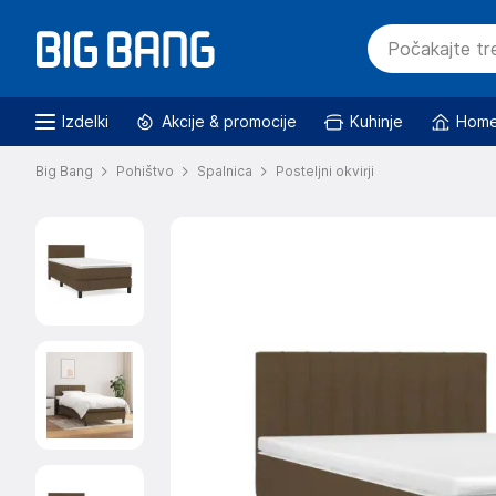
Izdelki
Akcije & promocije
Kuhinje
Home
Big Bang
Pohištvo
Spalnica
Posteljni okvirji