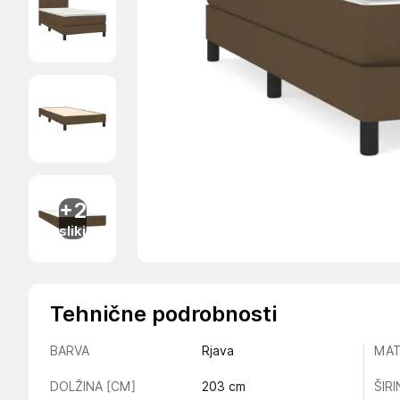
+2
sliki
Tehnične podrobnosti
BARVA
Rjava
MAT
DOLŽINA [CM]
203
cm
ŠIR