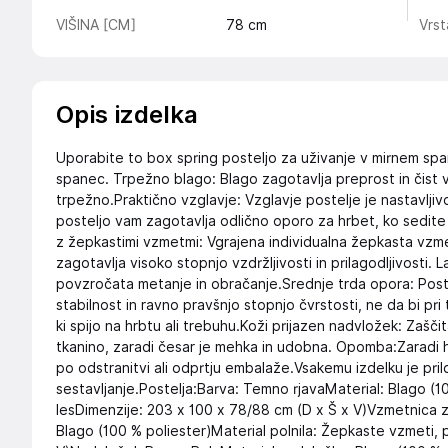
VIŠINA [CM]
78
cm
Vrst
Opis izdelka
Uporabite to box spring posteljo za uživanje v mirnem spa
spanec. Trpežno blago: Blago zagotavlja preprost in čist v
trpežno.Praktično vzglavje: Vzglavje postelje je nastavljivo
posteljo vam zagotavlja odlično oporo za hrbet, ko sedite n
z žepkastimi vzmetmi: Vgrajena individualna žepkasta vzmet
zagotavlja visoko stopnjo vzdržljivosti in prilagodljivosti. L
povzročata metanje in obračanje.Srednje trda opora: Post
stabilnost in ravno pravšnjo stopnjo čvrstosti, ne da bi pri
ki spijo na hrbtu ali trebuhu.Koži prijazen nadvložek: Zašči
tkanino, zaradi česar je mehka in udobna. Opomba:Zaradi h
po odstranitvi ali odprtju embalaže.Vsakemu izdelku je pri
sestavljanje.Postelja:Barva: Temno rjavaMaterial: Blago (10
lesDimenzije: 203 x 100 x 78/88 cm (D x Š x V)Vzmetnica za
Blago (100 % poliester)Material polnila: Žepkaste vzmeti,