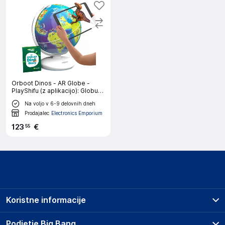
Orboot Dinos - AR Globe -
PlayShifu (z aplikacijo): Globus
z interaktivno, izobraževalno in
Na voljo v 6-9 delovnih dneh
razširjeno resničnostjo - STEM
igrača za otroke od 4. do 1
Prodajalec
Electronics Emporium
123
€
55
Koristne informacije
Prodajna mesta
Podjetje Big Bang