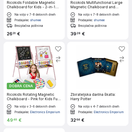
Ricokids Foldable Magnetic
Ricokids Multifunctional Large
Chalkboard for Kids - 2-in-1
Magnetic Chalkboard and
Educational Fun
Rotating Clock for Kids -
Na voljo v 7-8 delovnih dneh
Na voljo v 7-8 delovnih dneh
Colorful Learning Tool
Prodajalec
shumee
Prodajalec
shumee
Brezplačna poštnina
Brezplačna poštnina
26
€
39
€
01
28
DOBRA CENA
Ricokids Rotating Magnetic
Zbirateljska darilna škatla:
Chalkboard - Pink for Kids Fun
Harry Potter
and Learning
Na voljo v 3-6 delovnih dneh
Na voljo v 4-7 delovnih dneh
Prodajalec
Electronics Emporium
Prodajalec
Electronics Emporium
49
€
32
€
48
64