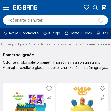
Akcije & promocije
Kuhinje
Home & Cook
B2B
Big Bang
Igrače
Didaktične in raziskovalne igrače
Pametne igrače
Pametne igrače
Odkrijte široko paleto pametnih igrač na naši spletni strani.
Filtrirajte rezultate glede na ceno, znamko, žanr, način igranja,
število igralcev in starostno oceno (PEGI). Izbirate lahko med
znižanimi izdelki in izdelki z dobro ceno ter razvrščate po
priporočilih, hitrosti dostave in oceni uporabnikov. Preverite
razpoložljivost in izberite svojega prodajalca.