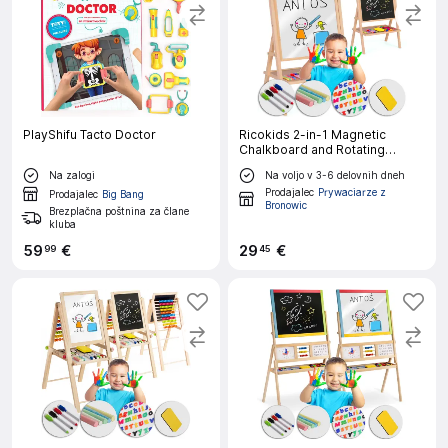
PlayShifu Tacto Doctor
Ricokids 2-in-1 Magnetic
Chalkboard and Rotating
Drawing Board for Kids
Na zalogi
Na voljo v 3-6 delovnih dneh
Prodajalec
Prywaciarze z
Prodajalec
Big Bang
Bronowic
Brezplačna poštnina za člane
kluba
59
€
29
€
99
45