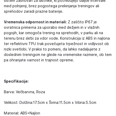
sistem zasnovan za lastnike, ki potrebujejo daljše intervale
med polnjenji, brez pogostega prekinjanja treningov ali
sprehodov zaradi prazne baterije.
Vremenska odpornost in materiali:
Z zaščito IP67 je
ovratnica primerna za uporabo med dežjem in v vlažnih
pogojih, kar omogoča trening na sprehodih, v parku ali na
terenu brez skrbi za vdor vode. Konstrukcija iz ABS in najlona
ter reflektivni TPU trak povečujeta trpežnost in vidljivost ob
nizki svetlobi. V praksi to pomeni, da lahko nadaljujete z
doslednim treningom ne glede na vremenske razmere, ob tem
pa ohranjate varnost in trajnost opreme.
Specifikacije:
Barva: Večbarvna, Roza
Velikost: Dolžina:17.5cm x Širina:11.5cm x Višina:5.5cm
Material: ABS+Najlon