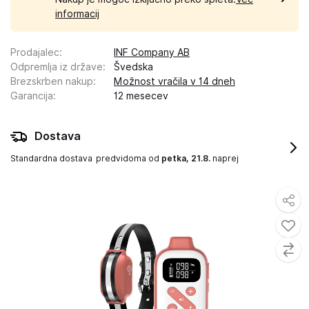
informacij
Prodajalec
:
INF Company AB
Odpremlja iz države
:
Švedska
Brezskrben nakup
:
Možnost vračila v 14 dneh
Garancija
:
12 mesecev
Dostava
Standardna dostava
predvidoma od
petka, 21.8.
naprej