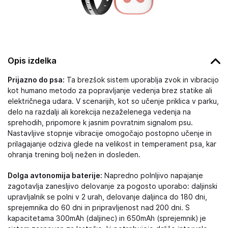
Opis izdelka
Prijazno do psa:
Ta brezšok sistem uporablja zvok in vibracijo
kot humano metodo za popravljanje vedenja brez statike ali
električnega udara. V scenarijih, kot so učenje priklica v parku,
delo na razdalji ali korekcija nezaželenega vedenja na
sprehodih, pripomore k jasnim povratnim signalom psu.
Nastavljive stopnje vibracije omogočajo postopno učenje in
prilagajanje odziva glede na velikost in temperament psa, kar
ohranja trening bolj nežen in dosleden.
Dolga avtonomija baterije:
Napredno polnljivo napajanje
zagotavlja zanesljivo delovanje za pogosto uporabo: daljinski
upravljalnik se polni v 2 urah, delovanje daljinca do 180 dni,
sprejemnika do 60 dni in pripravljenost nad 200 dni. S
kapacitetama 300mAh (daljinec) in 650mAh (sprejemnik) je