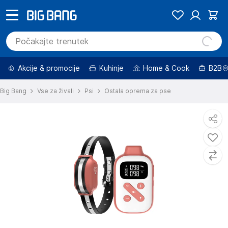
Akcije & promocije
Kuhinje
Home & Cook
B2B
Big Bang
Vse za živali
Psi
Ostala oprema za pse