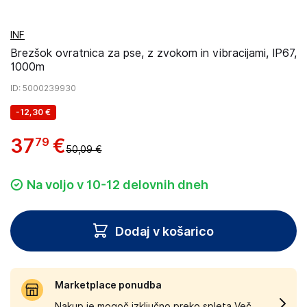
INF
Brezšok ovratnica za pse, z zvokom in vibracijami, IP67,
1000m
ID
: 5000239930
-
12,30 €
37
€
79
50,09 €
Na voljo v 10-12 delovnih dneh
Dodaj v košarico
Marketplace ponudba
Nakup je mogoč izključno preko spleta.
Več