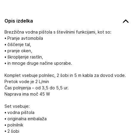
Opis izdelka
Brezžična vodna pištola s številnimi funkcijami, kot so:
• Pranje avtomobila
• čiščenje tal,
• pranje oken,
• škropljenje rastlin,
• in mnoge druge načine uporabe.
Komplet vsebuje polnilec, 2 šobi in 5 m kabla za dovod vode.
Pretok vode je 2 L/min
Čas polnjenja – od 3,5 do 5,5 ur.
Naprava ima moč 45 W
Set vsebuje:
• vodna pištola
• originalna embalaža
• polnilnik
• 2 šobi