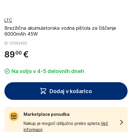
LTC
Brezžična akumulatorska vodna pištola za čiščenje
6000mAh 45W
ID
: 21062402
89
€
00
Na voljo v 4-5 delovnih dneh
Dodaj v košarico
Marketplace ponudba
Nakup je mogoč izključno preko spleta.
Več
informacij