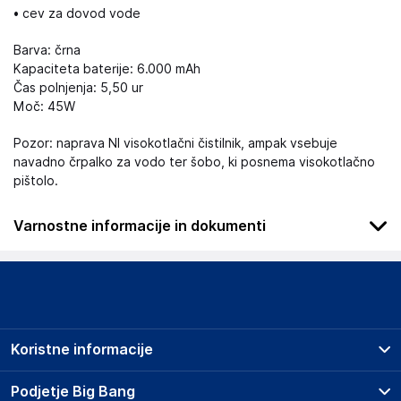
• cev za dovod vode
Barva: črna
Kapaciteta baterije: 6.000 mAh
Čas polnjenja: 5,50 ur
Moč: 45W
Pozor: naprava NI visokotlačni čistilnik, ampak vsebuje
navadno črpalko za vodo ter šobo, ki posnema visokotlačno
pištolo.
Varnostne informacije in dokumenti
Podatki o proizvajalcu
Podatki o proizvajalcu vključujejo informacije (naziv, naslov,
državo in elektronski naslov) povezane s proizvajalcem
izdelka.
Koristne informacije
Lamex Spółka Komandytowa
Lipówki ul. Radosna 10, 08-440 Pilawa
Prodajna mesta
Podjetje Big Bang
Poland