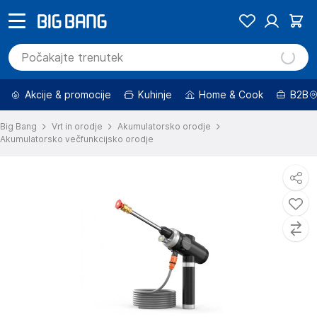
Akcije & promocije
Kuhinje
Home & Cook
B2B
Big Bang
Vrt in orodje
Akumulatorsko orodje
Akumulatorsko večfunkcijsko orodje