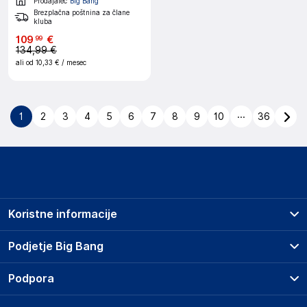
Prodajalec
Big Bang
Brezplačna poštnina za člane
kluba
109
€
99
134,99 €
ali od
10,33 €
/ mesec
...
1
2
3
4
5
6
7
8
9
10
36
Koristne informacije
Prodajna mesta
Podjetje Big Bang
Splošni pogoji
O podjetju
Podpora
Storitve
Kontakti
Dostava, vnos in odvoz
Pogosta vprašanja