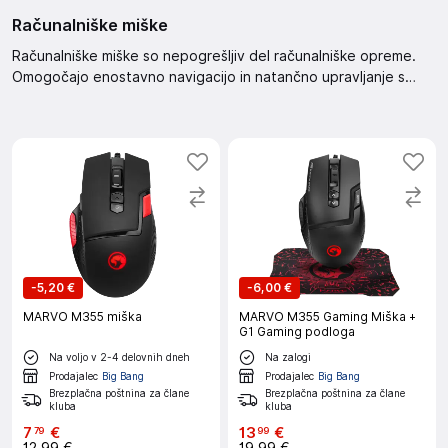
Računalniške miške
Računalniške miške so nepogrešljiv del računalniške opreme.
Omogočajo enostavno navigacijo in natančno upravljanje s
kazalcem. Izbirate lahko med različnimi modeli, ki ustrezajo
vašim potrebam in željam. Poskrbite za udobno in učinkovito
delo z računalnikom.
-
5,20 €
-
6,00 €
MARVO M355 miška
MARVO M355 Gaming Miška +
G1 Gaming podloga
Na voljo v 2-4 delovnih dneh
Na zalogi
Prodajalec
Big Bang
Prodajalec
Big Bang
Brezplačna poštnina za člane
Brezplačna poštnina za člane
kluba
kluba
7
€
13
€
79
99