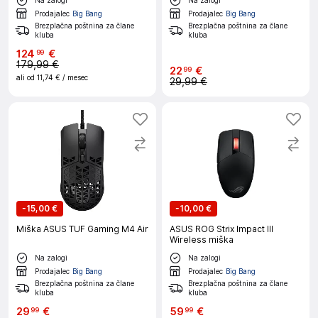
Prodajalec
Big Bang
Prodajalec
Big Bang
Brezplačna poštnina za člane
Brezplačna poštnina za člane
kluba
kluba
124
€
99
179,99 €
22
€
99
ali od
11,74 €
/ mesec
29,99 €
-
15,00 €
-
10,00 €
Miška ASUS TUF Gaming M4 Air
ASUS ROG Strix Impact III
Wireless miška
Na zalogi
Na zalogi
Prodajalec
Big Bang
Prodajalec
Big Bang
Brezplačna poštnina za člane
Brezplačna poštnina za člane
kluba
kluba
29
€
59
€
99
99