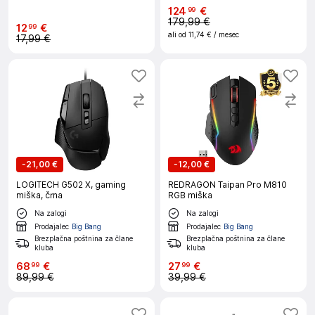
124
€
99
179,99 €
12
€
99
ali od
11,74 €
/ mesec
17,99 €
-
21,00 €
-
12,00 €
LOGITECH G502 X, gaming
REDRAGON Taipan Pro M810
miška, črna
RGB miška
Na zalogi
Na zalogi
Prodajalec
Big Bang
Prodajalec
Big Bang
Brezplačna poštnina za člane
Brezplačna poštnina za člane
kluba
kluba
68
€
27
€
99
99
89,99 €
39,99 €