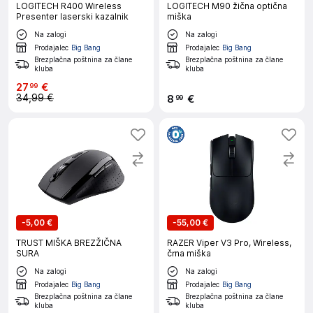
LOGITECH R400 Wireless
LOGITECH M90 žična optična
Presenter laserski kazalnik
miška
Na zalogi
Na zalogi
Prodajalec
Big Bang
Prodajalec
Big Bang
Brezplačna poštnina za člane
Brezplačna poštnina za člane
kluba
kluba
27
€
99
34,99 €
8
€
99
-
5,00 €
-
55,00 €
TRUST MIŠKA BREZŽIČNA
RAZER Viper V3 Pro, Wireless,
SURA
črna miška
Na zalogi
Na zalogi
Prodajalec
Big Bang
Prodajalec
Big Bang
Brezplačna poštnina za člane
Brezplačna poštnina za člane
kluba
kluba