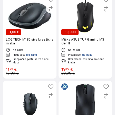
-
1,00 €
-
10,00 €
LOGITECH M185 siva brezžična
Miška ASUS TUF Gaming M3
miška
Gen II
Na zalogi
Na zalogi
Prodajalec
Big Bang
Prodajalec
Big Bang
Brezplačna poštnina za člane
Brezplačna poštnina za člane
kluba
kluba
11
€
19
€
99
99
12,99 €
29,99 €