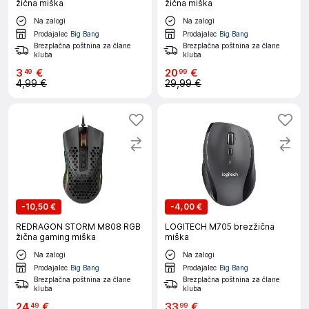
žična miška
žična miška
Na zalogi
Na zalogi
Prodajalec
Big Bang
Prodajalec
Big Bang
Brezplačna poštnina za člane
Brezplačna poštnina za člane
kluba
kluba
3
€
20
€
49
99
4,99 €
29,99 €
-
10,50 €
-
4,00 €
REDRAGON STORM M808 RGB
LOGITECH M705 brezžična
žična gaming miška
miška
Na zalogi
Na zalogi
Prodajalec
Big Bang
Prodajalec
Big Bang
Brezplačna poštnina za člane
Brezplačna poštnina za člane
kluba
kluba
24
€
33
€
49
99