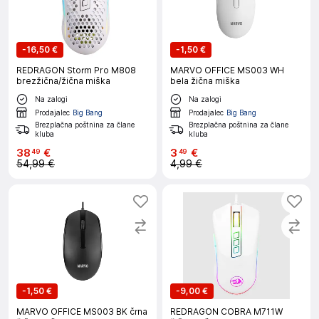
-
16,50 €
-
1,50 €
REDRAGON Storm Pro M808
MARVO OFFICE MS003 WH
brezžična/žična miška
bela žična miška
Na zalogi
Na zalogi
Prodajalec
Big Bang
Prodajalec
Big Bang
Brezplačna poštnina za člane
Brezplačna poštnina za člane
kluba
kluba
38
€
3
€
49
49
54,99 €
4,99 €
-
1,50 €
-
9,00 €
MARVO OFFICE MS003 BK črna
REDRAGON COBRA M711W