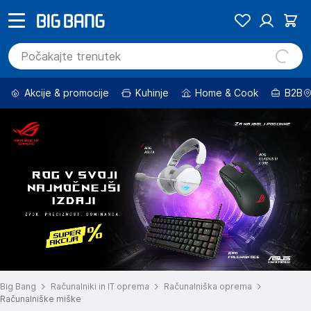
Akcije & promocije
Kuhinje
Home & Cook
B2B
Big Bang
Računalniki in IT oprema
Računalniška oprema
Računalniške miške