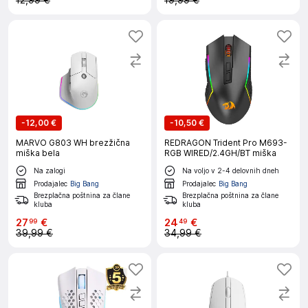
12,99 €
19,99 €
-
12,00 €
-
10,50 €
MARVO G803 WH brezžična
REDRAGON Trident Pro M693-
miška bela
RGB WIRED/2.4GH/BT miška
Na zalogi
Na voljo v 2-4 delovnih dneh
Prodajalec
Big Bang
Prodajalec
Big Bang
Brezplačna poštnina za člane
Brezplačna poštnina za člane
kluba
kluba
27
€
24
€
99
49
39,99 €
34,99 €