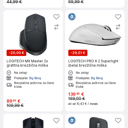
44,99 €
69,99 €
-
20,00 €
-
29,01 €
LOGITECH MX Master 2s
LOGITECH PRO X 2 Superlight
grafitna brezžična miška
(bela) brezžična miška
Na zalogi
Na zalogi
Prodajalec
Big Bang
Prodajalec
Big Bang
Brezplačna poštnina za člane
Brezplačna poštnina za člane
kluba
kluba
139
€
99
169,00 €
89
€
99
ali od
10,63 €
/ mesec
109,99 €