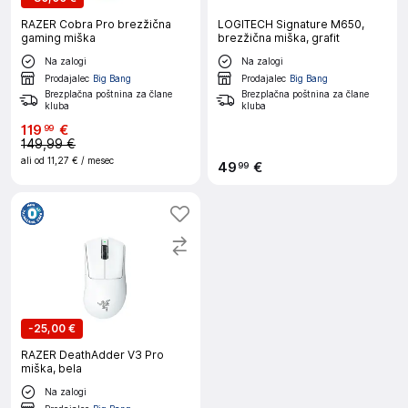
RAZER Cobra Pro brezžična
LOGITECH Signature M650,
gaming miška
brezžična miška, grafit
Na zalogi
Na zalogi
Prodajalec
Big Bang
Prodajalec
Big Bang
Brezplačna poštnina za člane
Brezplačna poštnina za člane
kluba
kluba
119
€
99
149,99 €
ali od
11,27 €
/ mesec
49
€
99
-
25,00 €
RAZER DeathAdder V3 Pro
miška, bela
Na zalogi