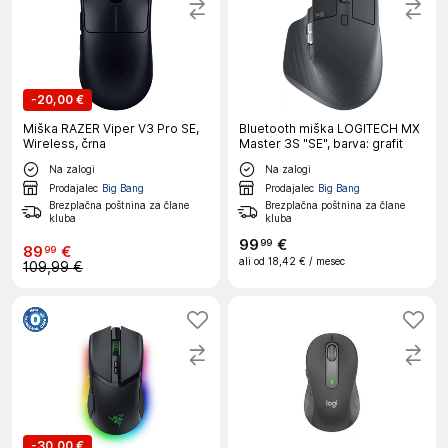
-
20,00 €
Miška RAZER Viper V3 Pro SE,
Bluetooth miška LOGITECH MX
Wireless, črna
Master 3S "SE", barva: grafit
Na zalogi
Na zalogi
Prodajalec
Big Bang
Prodajalec
Big Bang
Brezplačna poštnina za člane
Brezplačna poštnina za člane
kluba
kluba
99
€
99
89
€
99
ali od
18,42 €
/ mesec
109,99 €
-
30,00 €