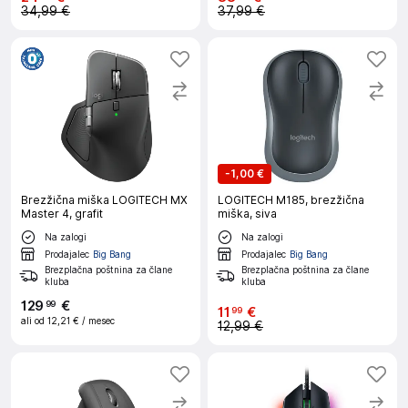
34,99 €
37,99 €
-
1,00 €
Brezžična miška LOGITECH MX
LOGITECH M185, brezžična
Master 4, grafit
miška, siva
Na zalogi
Na zalogi
Prodajalec
Big Bang
Prodajalec
Big Bang
Brezplačna poštnina za člane
Brezplačna poštnina za člane
kluba
kluba
129
€
99
11
€
99
ali od
12,21 €
/ mesec
12,99 €