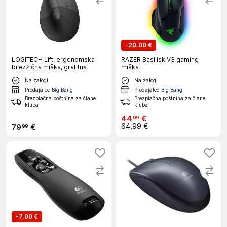
-
20,00 €
LOGITECH Lift, ergonomska
RAZER Basilisk V3 gaming
brezžična miška, grafitna
miška
Na zalogi
Na zalogi
Prodajalec
Big Bang
Prodajalec
Big Bang
Brezplačna poštnina za člane
Brezplačna poštnina za člane
kluba
kluba
44
€
99
64,99 €
79
€
99
-
7,00 €