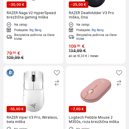
-
30,00 €
-
25,00 €
RAZER Naga V2 HyperSpeed
RAZER DeathAdder V3 Pro
brezžična gaming miška
miška, črna
Na zalogi
Na zalogi
Prodajalec
Big Bang
Prodajalec
Big Bang
Brezplačna poštnina za člane
Brezplačna poštnina za člane
kluba
kluba
109
€
99
134,99 €
79
€
99
ali od
10,33 €
/ mesec
109,99 €
-
55,00 €
-
7,00 €
RAZER Viper V3 Pro, Wireless,
Logitech Pebble Mouse 2
bela miška
M350s, roza brezžična miška
Na zalogi
Na zalogi