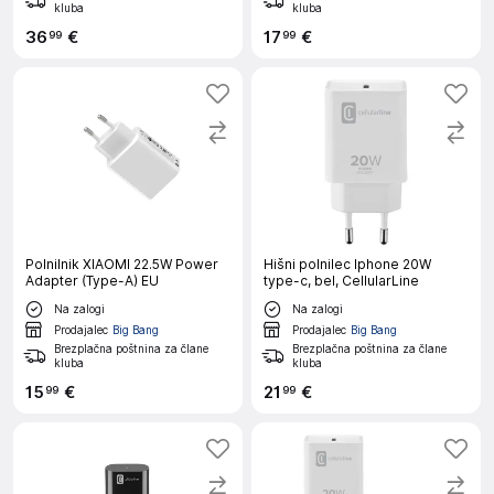
kluba
kluba
36
€
17
€
99
99
Polnilnik XIAOMI 22.5W Power
Hišni polnilec Iphone 20W
Adapter (Type-A) EU
type-c, bel, CellularLine
Na zalogi
Na zalogi
Prodajalec
Big Bang
Prodajalec
Big Bang
Brezplačna poštnina za člane
Brezplačna poštnina za člane
kluba
kluba
15
€
21
€
99
99