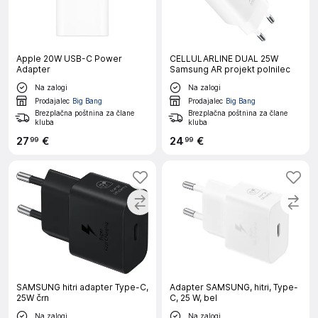
Apple 20W USB-C Power
CELLULARLINE DUAL 25W
Adapter
Samsung AR projekt polnilec
Na zalogi
Na zalogi
Prodajalec
Big Bang
Prodajalec
Big Bang
Brezplačna poštnina za člane
Brezplačna poštnina za člane
kluba
kluba
27
€
24
€
99
99
SAMSUNG hitri adapter Type-C,
Adapter SAMSUNG, hitri, Type-
25W črn
C, 25 W, bel
Na zalogi
Na zalogi