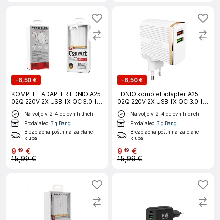
-
6,50 €
-
6,50 €
KOMPLET ADAPTER LDNIO A25
LDNIO komplet adapter A25
02Q 220V 2X USB 1X QC 3.0 1X
02Q 220V 2X USB 1X QC 3.0 1X
2,4A + USB C KABEL
2,4A + lightning kabel
Na voljo v 2-4 delovnih dneh
Na voljo v 2-4 delovnih dneh
Prodajalec
Big Bang
Prodajalec
Big Bang
Brezplačna poštnina za člane
Brezplačna poštnina za člane
kluba
kluba
9
€
9
€
49
49
15,99 €
15,99 €