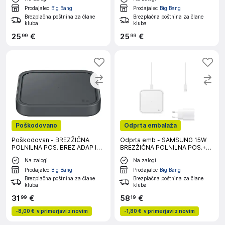
Prodajalec
Big Bang
Prodajalec
Big Bang
Brezplačna poštnina za člane
Brezplačna poštnina za člane
kluba
kluba
25
€
25
€
99
99
Poškodovano
Odprta embalaža
Poškodovan - BREZŽIČNA
Odprta emb - SAMSUNG 15W
POLNILNA POS. BREZ ADAP IN
BREZŽIČNA POLNILNA POS.+
KABL 15W SIV
ADAPTER+KABEL BELA
Na zalogi
Na zalogi
Prodajalec
Big Bang
Prodajalec
Big Bang
Brezplačna poštnina za člane
Brezplačna poštnina za člane
kluba
kluba
31
€
58
€
99
19
-
8,00 €
v primerjavi z novim
-
1,80 €
v primerjavi z novim