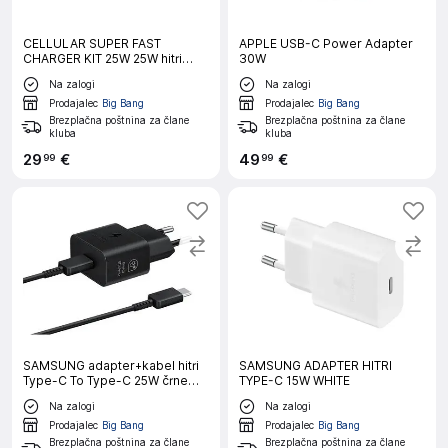
CELLULAR SUPER FAST
APPLE USB-C Power Adapter
CHARGER KIT 25W 25W hitri
30W
hišni polnilec adapter + 100CM
Na zalogi
Na zalogi
USB-C v USB-C kabel črn
Prodajalec
Big Bang
Prodajalec
Big Bang
Brezplačna poštnina za člane
Brezplačna poštnina za člane
kluba
kluba
29
€
49
€
99
99
SAMSUNG adapter+kabel hitri
SAMSUNG ADAPTER HITRI
Type-C To Type-C 25W črne
TYPE-C 15W WHITE
barve
Na zalogi
Na zalogi
Prodajalec
Big Bang
Prodajalec
Big Bang
Brezplačna poštnina za člane
Brezplačna poštnina za člane