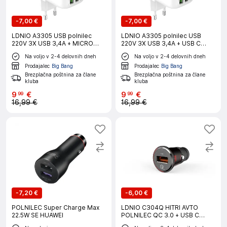
-
7,00 €
-
7,00 €
LDNIO A3305 USB polnilec
LDNIO A3305 polnilec USB
220V 3X USB 3,4A + MICRO
220V 3X USB 3,4A + USB C
USB kabel + LED lučka
kabel + LED lučka
Na voljo v 2-4 delovnih dneh
Na voljo v 2-4 delovnih dneh
Prodajalec
Big Bang
Prodajalec
Big Bang
Brezplačna poštnina za člane
Brezplačna poštnina za člane
kluba
kluba
9
€
9
€
99
99
16,99 €
16,99 €
-
7,20 €
-
6,00 €
POLNILEC Super Charge Max
LDNIO C304Q HITRI AVTO
22.5W SE HUAWEI
POLNILEC QC 3.0 + USB C
KABEL