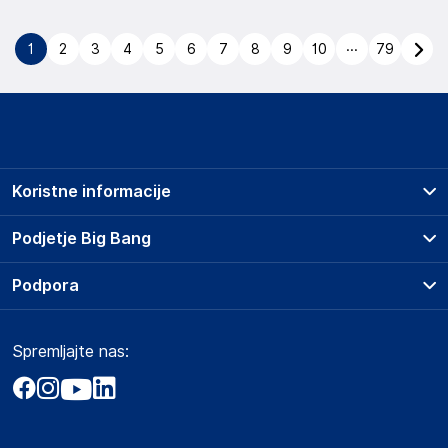
...
1
2
3
4
5
6
7
8
9
10
79
Koristne informacije
Prodajna mesta
Podjetje Big Bang
Splošni pogoji
O podjetju
Podpora
Storitve
Kontakti
Dostava, vnos in odvoz
Pogosta vprašanja
Družbena odgovornost
Načini plačila
Spremljajte nas:
Marketplace
Obvestila za javnost
Nakup na obroke
Kako oddati naročilo?
Akt o digitalnih storitvah
Zavarovanje izdelkov
Vračila in reklamacije
Prodaja podjetjem
Politika zasebnosti
Big Partner - distribucija