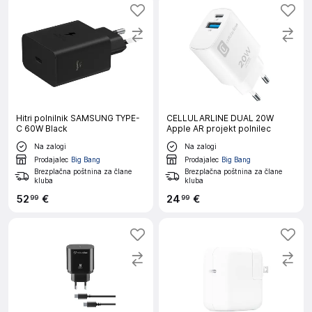
Hitri polnilnik SAMSUNG TYPE-
CELLULARLINE DUAL 20W
C 60W Black
Apple AR projekt polnilec
Na zalogi
Na zalogi
Prodajalec
Big Bang
Prodajalec
Big Bang
Brezplačna poštnina za člane
Brezplačna poštnina za člane
kluba
kluba
52
€
24
€
99
99