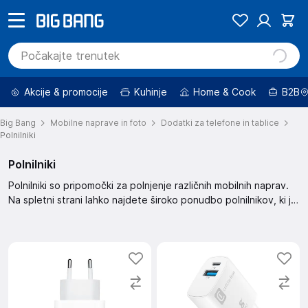
Akcije & promocije
Kuhinje
Home & Cook
B2B
Big Bang
Mobilne naprave in foto
Dodatki za telefone in tablice
Polnilniki
Polnilniki
Polnilniki so pripomočki za polnjenje različnih mobilnih naprav.
Na spletni strani lahko najdete široko ponudbo polnilnikov, ki jih
lahko filtrirate po ceni, znamki in drugih kriterijih. Izbirajte med
različnimi možnostmi in poiščite polnilnik, ki najbolje ustreza
vašim potrebam. Ponudba vključuje znižane izdelke in izdelke z
uau ceno.