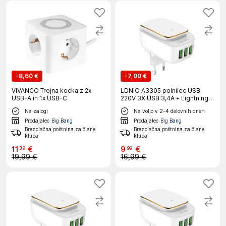
-
8,60 €
-
7,00 €
VIVANCO Trojna kocka z 2x
LDNIO A3305 polnilec USB
USB-A in 1x USB-C
220V 3X USB 3,4A + Lightning
Kabel + LED lučka
Na zalogi
Na voljo v 2-4 delovnih dneh
Prodajalec
Big Bang
Prodajalec
Big Bang
Brezplačna poštnina za člane
Brezplačna poštnina za člane
kluba
kluba
11
€
9
€
39
99
19,99 €
16,99 €