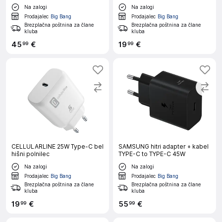
Na zalogi
Na zalogi
Prodajalec
Big Bang
Prodajalec
Big Bang
Brezplačna poštnina za člane
Brezplačna poštnina za člane
kluba
kluba
45
€
19
€
99
99
CELLULARLINE 25W Type-C bel
SAMSUNG hitri adapter + kabel
hišni polnilec
TYPE-C to TYPE-C 45W
Na zalogi
Na zalogi
Prodajalec
Big Bang
Prodajalec
Big Bang
Brezplačna poštnina za člane
Brezplačna poštnina za člane
kluba
kluba
19
€
55
€
99
99