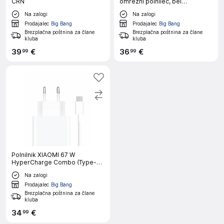
ČRN
omrežni polnilec, bel
(adapter+kabel)
Na zalogi
Na zalogi
Prodajalec
Big Bang
Prodajalec
Big Bang
Brezplačna poštnina za člane
Brezplačna poštnina za člane
kluba
kluba
39
€
36
€
99
99
Polnilnik XIAOMI 67 W
HyperCharge Combo (Type-A)
EU
Na zalogi
Prodajalec
Big Bang
Brezplačna poštnina za člane
kluba
34
€
99