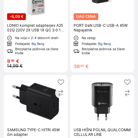
-
6,00 €
UAU CENA
LDNIO komplet adapterjev A25
PORT GaN USB-C USB-A 45W
02Q 220V 2X USB 1X QC 3.0 1X
Napajalnik
2,4A + micro kabel
Na voljo v 2-4 delovnih dneh
Na zalogi
Prodajalec
Big Bang
Prodajalec
Big Bang
Brezplačna poštnina za člane
Brezplačna poštnina za člane
kluba
kluba
8
€
99
14,99 €
38
€
49
SAMSUNG TYPE-C HITRI 45W
USB HIŠNI POLNIL.QUALCOMM
črn adapter
CELLULAR LINE