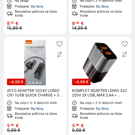
Na zalogi
Na voljo v 2-4 delovnih dneh
Prodajalec
Big Bang
Prodajalec
Big Bang
Brezplačna poštnina za člane
Brezplačna poštnina za člane
kluba
kluba
8
€
8
€
79
99
15,99 €
14,99 €
-
4,00 €
-
4,00 €
AVTO ADAPTER 12/24V LDNIO
KOMPLET ADAPTER LDNIO A22
C61 1USB QUICK CHARGE + 3
220V 2X USB, MAX 2,4A +
USB 35W
LIGHTNING KABEL
Na voljo v 2-4 delovnih dneh
Na voljo v 2-4 delovnih dneh
Prodajalec
Big Bang
Prodajalec
Big Bang
Brezplačna poštnina za člane
Brezplačna poštnina za člane
kluba
kluba
5
€
5
€
99
99
9,99 €
9,99 €