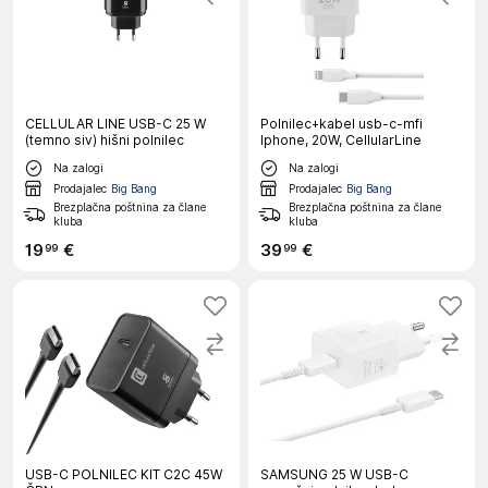
CELLULAR LINE USB-C 25 W
Polnilec+kabel usb-c-mfi
(temno siv) hišni polnilec
Iphone, 20W, CellularLine
Na zalogi
Na zalogi
Prodajalec
Big Bang
Prodajalec
Big Bang
Brezplačna poštnina za člane
Brezplačna poštnina za člane
kluba
kluba
19
€
39
€
99
99
USB-C POLNILEC KIT C2C 45W
SAMSUNG 25 W USB-C