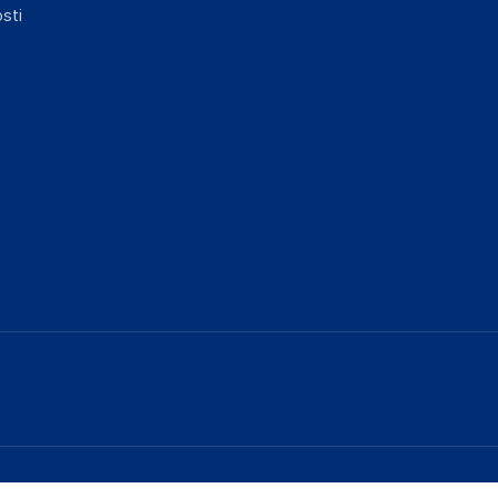
sti
elka in lahko vključujejo ključne varnostne
ključnimi informacijami, povezanimi z določenim