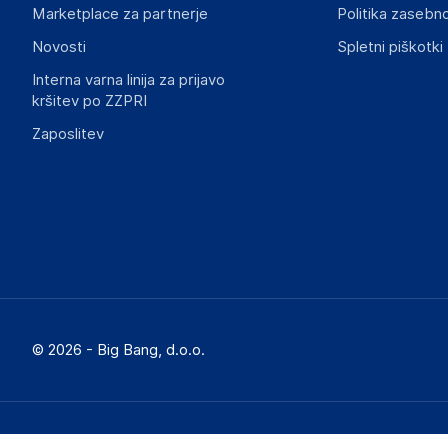
Marketplace za partnerje
Politika zasebno
Slike o varnosti izdelka
Novosti
Spletni piškotki
Slike o varnosti izdelka vsebujejo opozorila na embalaži izd
informacije, povezane z določenim izdelkom.
Interna varna linija za prijavo
kršitev po ZZPRI
Zaposlitev
Dokumenti o varnosti izdelka
Produktni dokumenti z opozorili ter varnostnimi in drugimi 
izdelkom.
12e2379bcfda85ba98d4a6b7354b26e86a72e54d.pdf
© 2026 - Big Bang, d.o.o.