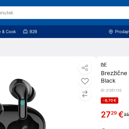
 & Cook
B2B
Prodaj
INF
Brezžične 
Black
ID
: 21251132
-
8,70 €
27
€
29
35