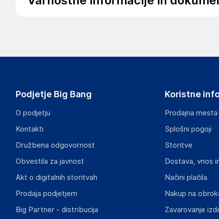
Varnostne informacije in dokume
Pred uporabo natančno preberite navodila za uporabo
Podatki o proizvajalcu
Podatki o proizvajalcu vključujejo informacije (naziv, nasl
proizvajalcem izdelka.
DRAGON ECOM INTERNATIONAL LIMITED
Podjetje Big Bang
Koristne inf
ROOM 1502(A), EASEY COMMERCIAL BUILDING, 253-261 
HK
O podjetju
Prodajna mesta
angela88tw@163.com
Kontakti
Splošni pogoji
Odgovorna oseba v EU
Družbena odgovornost
Storitve
Gospodarski subjekt s sedežem v EU, ki zagotavlja skladno
Obvestila za javnost
Dostava, vnos i
INF Company AB
Akt o digitalnih storitvah
Načini plačila
Lokegatan 5, 263 37 Höganäs
Prodaja podjetjem
Nakup na obrok
Sweden
Big Partner - distribucija
Zavarovanje izd
support@inf.se