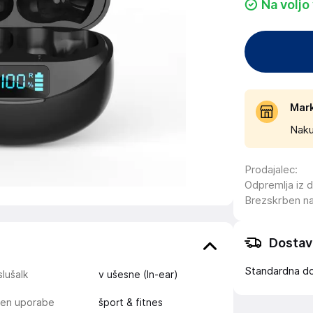
Na voljo
Mar
Naku
Prodajalec
:
Odpremlja iz 
Brezskrben n
Dostav
Standardna d
slušalk
v ušesne (In-ear)
en uporabe
šport & fitnes