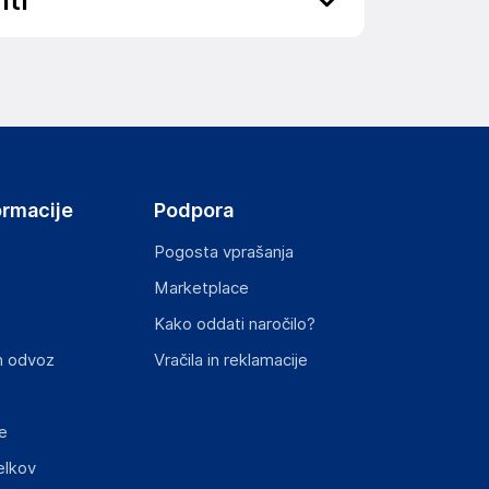
nti
ov, državo in elektronski naslov) povezane s
ormacije
Podpora
HENNESSY ROAD,WANCHAI, 000 Hong Kong
Pogosta vprašanja
Marketplace
Kako oddati naročilo?
st izdelka z zahtevanimi predpisi.
n odvoz
Vračila in reklamacije
e
elkov