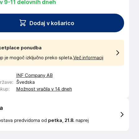
 v 9-11 delovnih dneh
Dodaj v košarico
ketplace ponudba
p je mogoč izključno preko spleta.
Več informacij
INF Company AB
države
:
Švedska
akup
:
Možnost vračila v 14 dneh
a
ostava
predvidoma od
petka, 21.8.
naprej