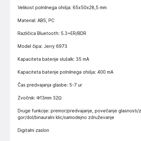
Velikost polnilnega ohišja: 65x50x28,5 mm
Material: ABS, PC
Različica Bluetooth: 5.3+ER/BDR
Model čipa: Jerry 6973
Kapaciteta baterije slušalk: 35 mA
Kapaciteta baterije polnilnega ohišja: 400 mA
Čas predvajanja glasbe: 5-7 ur
Zvočnik: Φ13mm 32Ω
Druge funkcije: premor/predvajanje, povečanje glasnosti/z
gor/dol/binauralni klic/samodejno združevanje
Digitalni zaslon