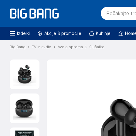
Izdelki
Akcije & promocije
Kuhinje
Home
Big Bang
TV in avdio
Avdio oprema
Slušalke