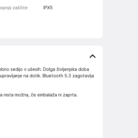
topnja zaščite
IPX5
bno sedijo v ušesih. Dolga življenjska doba
 upravljanje na dotik. Bluetooth 5.3 zagotavlja
ka nista možna, če embalaža ni zaprta.