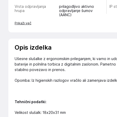
Vrsta odpravljanja
prilagodljivo aktivno
IP s
hrupa
odpravljanje šumov
(AANC)
Prikaži več
Opis izdelka
Ušesne slušalke z ergonomskim prileganjem, ki varno in udo
baterije in polnilna torbica z digitalnim zaslonom. Pametno
stabilno povezavo in prenos.
Opomba: Iz higienskih razlogov vračilo ali zamenjava izdel
Tehnični podatki:
Velikost slušalk: 18x20x31 mm