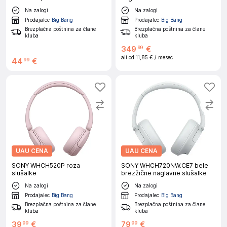
Na zalogi
Na zalogi
Prodajalec
Big Bang
Prodajalec
Big Bang
Brezplačna poštnina za člane
Brezplačna poštnina za člane
kluba
kluba
349
€
99
ali od
11,85 €
/ mesec
44
€
99
UAU CENA
UAU CENA
SONY WHCH520P roza
SONY WHCH720NW.CE7 bele
slušalke
brezžične naglavne slušalke
Na zalogi
Na zalogi
Prodajalec
Big Bang
Prodajalec
Big Bang
Brezplačna poštnina za člane
Brezplačna poštnina za člane
kluba
kluba
39
€
79
€
99
99