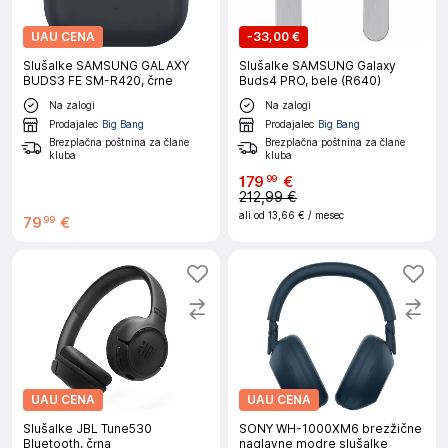
UAU CENA
-
33,00 €
Slušalke SAMSUNG GALAXY
Slušalke SAMSUNG Galaxy
BUDS3 FE SM-R420, črne
Buds4 PRO, bele (R640)
Na zalogi
Na zalogi
Prodajalec
Big Bang
Prodajalec
Big Bang
Brezplačna poštnina za člane
Brezplačna poštnina za člane
kluba
kluba
179
€
99
212,99 €
ali od
13,66 €
/ mesec
79
€
99
UAU CENA
UAU CENA
Slušalke JBL Tune530
SONY WH-1000XM6 brezžične
Bluetooth, črna
naglavne modre slušalke