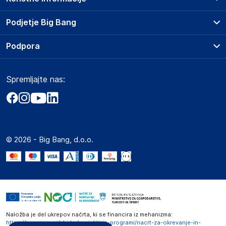
Prodajna mesta
Podjetje Big Bang
Splošni pogoji
O podjetju
Podpora
Storitve
Kontakti
Dostava, vnos in odvoz
Pogosta vprašanja
Družbena odgovornost
Načini plačila
Spremljajte nas:
Marketplace
Obvestila za javnost
Nakup na obroke
Kako oddati naročilo?
Akt o digitalnih storitvah
Zavarovanje izdelkov
Vračila in reklamacije
Prodaja podjetjem
Politika zasebnosti
Big Partner - distribucija
Spletni piškotki
© 2026 - Big Bang, d.o.o.
Marketplace za partnerje
Novosti
Interna varna linija za prijavo kršitev po ZZPRI
Zaposlitev
Naložba je del ukrepov načrta, ki se financira iz mehanizma:
https://www.gov.si/zbirke/projekti-in-programi/nacrt-za-okrevanje-in-