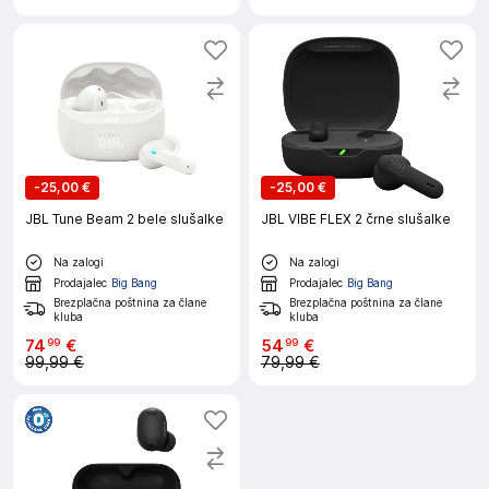
-
25,00 €
-
25,00 €
JBL Tune Beam 2 bele slušalke
JBL VIBE FLEX 2 črne slušalke
Na zalogi
Na zalogi
Prodajalec
Big Bang
Prodajalec
Big Bang
Brezplačna poštnina za člane
Brezplačna poštnina za člane
kluba
kluba
74
€
54
€
99
99
99,99 €
79,99 €