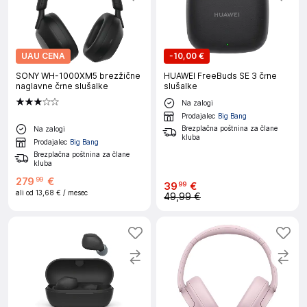
UAU CENA
-
10,00 €
SONY WH-1000XM5 brezžične
HUAWEI FreeBuds SE 3 črne
naglavne črne slušalke
slušalke
Na zalogi
Prodajalec
Big Bang
Brezplačna poštnina za člane
Na zalogi
kluba
Prodajalec
Big Bang
Brezplačna poštnina za člane
kluba
279
€
99
39
€
99
ali od
13,68 €
/ mesec
49,99 €