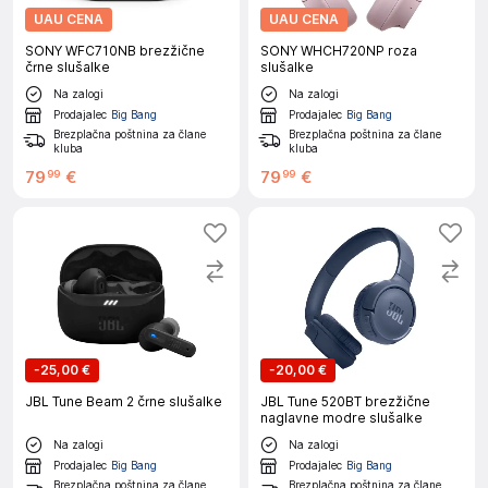
UAU CENA
UAU CENA
SONY WFC710NB brezžične
SONY WHCH720NP roza
črne slušalke
slušalke
Na zalogi
Na zalogi
Prodajalec
Big Bang
Prodajalec
Big Bang
Brezplačna poštnina za člane
Brezplačna poštnina za člane
kluba
kluba
79
€
79
€
99
99
-
25,00 €
-
20,00 €
JBL Tune Beam 2 črne slušalke
JBL Tune 520BT brezžične
naglavne modre slušalke
Na zalogi
Na zalogi
Prodajalec
Big Bang
Prodajalec
Big Bang
Brezplačna poštnina za člane
Brezplačna poštnina za člane