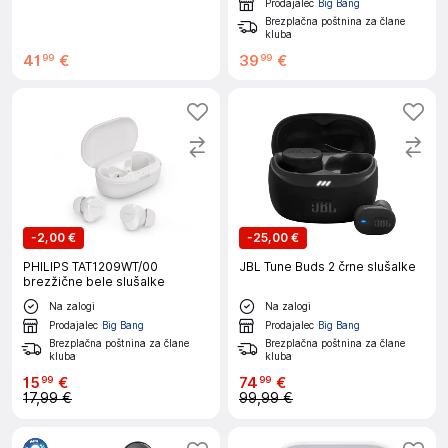
Prodajalec
Big Bang
Brezplačna poštnina za člane
kluba
41
€
39
€
99
99
-
2,00 €
-
25,00 €
PHILIPS TAT1209WT/00
JBL Tune Buds 2 črne slušalke
brezžične bele slušalke
Na zalogi
Na zalogi
Prodajalec
Big Bang
Prodajalec
Big Bang
Brezplačna poštnina za člane
Brezplačna poštnina za člane
kluba
kluba
15
€
74
€
99
99
17,99 €
99,99 €