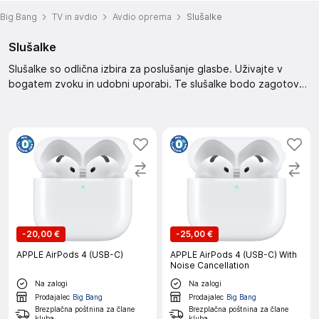
Big Bang
TV in avdio
Avdio oprema
Slušalke
Slušalke
Slušalke so odlična izbira za poslušanje glasbe. Uživajte v
bogatem zvoku in udobni uporabi. Te slušalke bodo zagotovo
zadovoljile vaše potrebe po kakovostnem zvoku.
-
20,00 €
-
25,00 €
APPLE AirPods 4 (USB-C)
APPLE AirPods 4 (USB-C) With
Noise Cancellation
Na zalogi
Na zalogi
Prodajalec
Big Bang
Prodajalec
Big Bang
Brezplačna poštnina za člane
Brezplačna poštnina za člane
kluba
kluba