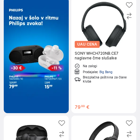
UAU CENA
SONY WHCH720NB.CE7
naglavne črne slušalke
Na zalogi
Prodajalec
Big Bang
Brezplačna poštnina za člane
kluba
79
€
99