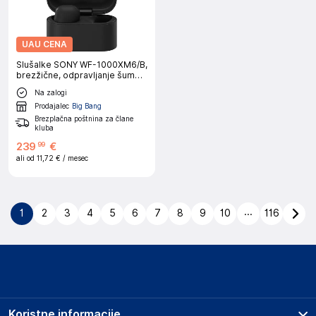
UAU CENA
Slušalke SONY WF-1000XM6/B,
brezžične, odpravljanje šumov,
črne
Na zalogi
Prodajalec
Big Bang
Brezplačna poštnina za člane
kluba
239
€
99
ali od
11,72 €
/ mesec
...
1
2
3
4
5
6
7
8
9
10
116
Koristne informacije