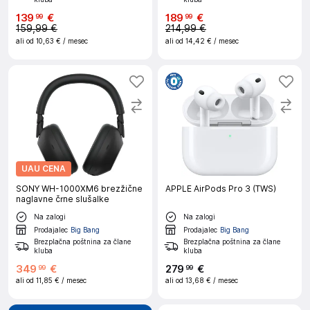
139
€
189
€
99
99
159,99 €
214,99 €
ali od
10,63 €
/ mesec
ali od
14,42 €
/ mesec
UAU CENA
SONY WH-1000XM6 brezžične
APPLE AirPods Pro 3 (TWS)
naglavne črne slušalke
Na zalogi
Na zalogi
Prodajalec
Big Bang
Prodajalec
Big Bang
Brezplačna poštnina za člane
Brezplačna poštnina za člane
kluba
kluba
349
€
279
€
99
99
ali od
11,85 €
/ mesec
ali od
13,68 €
/ mesec