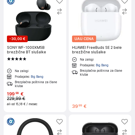
-
30,00 €
UAU CENA
SONY WF-1000XM5B
HUAWEI FreeBuds SE 2 bele
brezžične BT slušalke
brezžične slušalke
Na zalogi
Prodajalec
Big Bang
Brezplačna poštnina za člane
Na zalogi
kluba
Prodajalec
Big Bang
Brezplačna poštnina za člane
kluba
199
€
99
229,99 €
ali od
15,18 €
/ mesec
39
€
99