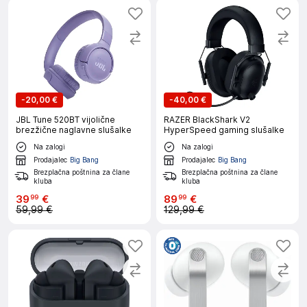
-
20,00 €
-
40,00 €
JBL Tune 520BT vijolične
RAZER BlackShark V2
brezžične naglavne slušalke
HyperSpeed gaming slušalke
Na zalogi
Na zalogi
Prodajalec
Big Bang
Prodajalec
Big Bang
Brezplačna poštnina za člane
Brezplačna poštnina za člane
kluba
kluba
39
€
89
€
99
99
59,99 €
129,99 €