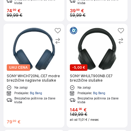
kluba
kluba
74
€
39
€
99
99
99,99 €
59,99 €
UAU CENA
-
5,00 €
SONY WHCH720NL.CE7 modre
SONY WHULT900NB.CE7
brezžične naglavne slušalke
brezžične slušalke
Na zalogi
Na zalogi
Prodajalec
Big Bang
Prodajalec
Big Bang
Brezplačna poštnina za člane
Brezplačna poštnina za člane
kluba
kluba
144
€
99
149,99 €
ali od
11,01 €
/ mesec
79
€
99