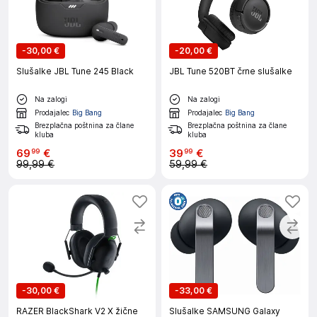
-
30,00 €
-
20,00 €
Slušalke JBL Tune 245 Black
JBL Tune 520BT črne slušalke
Na zalogi
Na zalogi
Prodajalec
Big Bang
Prodajalec
Big Bang
Brezplačna poštnina za člane
Brezplačna poštnina za člane
kluba
kluba
69
€
39
€
99
99
99,99 €
59,99 €
-
30,00 €
-
33,00 €
RAZER BlackShark V2 X žične
Slušalke SAMSUNG Galaxy