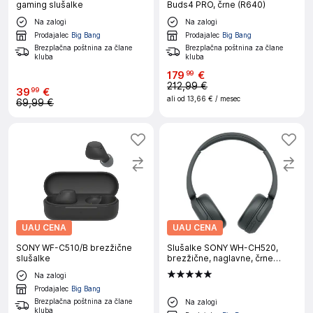
gaming slušalke
Buds4 PRO, črne (R640)
Na zalogi
Na zalogi
Prodajalec
Big Bang
Prodajalec
Big Bang
Brezplačna poštnina za člane
Brezplačna poštnina za člane
kluba
kluba
179
€
99
212,99 €
39
€
99
ali od
13,66 €
/ mesec
69,99 €
UAU CENA
UAU CENA
SONY WF-C510/B brezžične
Slušalke SONY WH-CH520,
slušalke
brezžične, naglavne, črne
(WHCH520B.CE7)
Na zalogi
Prodajalec
Big Bang
Brezplačna poštnina za člane
Na zalogi
kluba