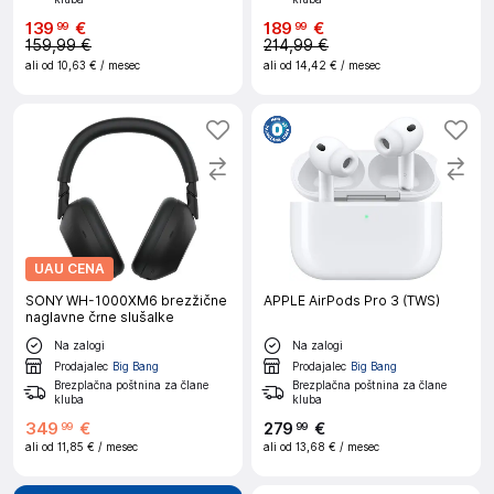
139
€
189
€
99
99
159,99 €
214,99 €
ali od
10,63 €
/ mesec
ali od
14,42 €
/ mesec
UAU CENA
SONY WH-1000XM6 brezžične
APPLE AirPods Pro 3 (TWS)
naglavne črne slušalke
Na zalogi
Na zalogi
Prodajalec
Big Bang
Prodajalec
Big Bang
Brezplačna poštnina za člane
Brezplačna poštnina za člane
kluba
kluba
349
€
279
€
99
99
ali od
11,85 €
/ mesec
ali od
13,68 €
/ mesec