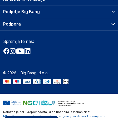
Prodajna mesta
Podjetje Big Bang
Splošni pogoji
O podjetju
Podpora
Storitve
Kontakti
Dostava, vnos in odvoz
Pogosta vprašanja
Družbena odgovornost
Načini plačila
Spremljajte nas:
Marketplace
Obvestila za javnost
Nakup na obroke
Kako oddati naročilo?
Akt o digitalnih storitvah
Zavarovanje izdelkov
Vračila in reklamacije
Prodaja podjetjem
Politika zasebnosti
Big Partner - distribucija
Spletni piškotki
© 2026 - Big Bang, d.o.o.
Marketplace za partnerje
Novosti
Interna varna linija za prijavo kršitev po ZZPRI
Zaposlitev
Naložba je del ukrepov načrta, ki se financira iz mehanizma:
https://www.gov.si/zbirke/projekti-in-programi/nacrt-za-okrevanje-in-