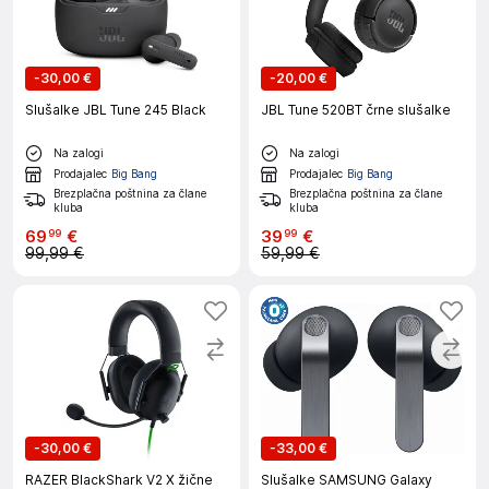
-
30,00 €
-
20,00 €
Slušalke JBL Tune 245 Black
JBL Tune 520BT črne slušalke
Na zalogi
Na zalogi
Prodajalec
Big Bang
Prodajalec
Big Bang
Brezplačna poštnina za člane
Brezplačna poštnina za člane
kluba
kluba
69
€
39
€
99
99
99,99 €
59,99 €
-
30,00 €
-
33,00 €
RAZER BlackShark V2 X žične
Slušalke SAMSUNG Galaxy