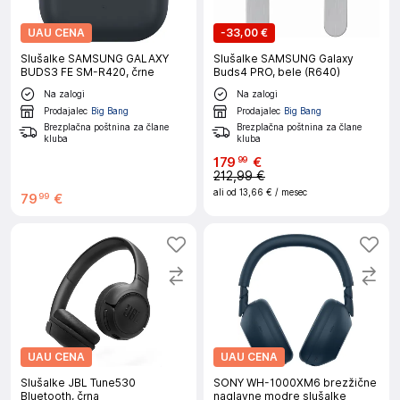
UAU CENA
-
33,00 €
Slušalke SAMSUNG GALAXY
Slušalke SAMSUNG Galaxy
BUDS3 FE SM-R420, črne
Buds4 PRO, bele (R640)
Na zalogi
Na zalogi
Prodajalec
Big Bang
Prodajalec
Big Bang
Brezplačna poštnina za člane
Brezplačna poštnina za člane
kluba
kluba
179
€
99
212,99 €
ali od
13,66 €
/ mesec
79
€
99
UAU CENA
UAU CENA
Slušalke JBL Tune530
SONY WH-1000XM6 brezžične
Bluetooth, črna
naglavne modre slušalke