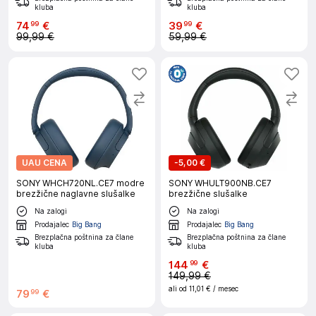
kluba
kluba
74
€
39
€
99
99
99,99 €
59,99 €
UAU CENA
-
5,00 €
SONY WHCH720NL.CE7 modre
SONY WHULT900NB.CE7
brezžične naglavne slušalke
brezžične slušalke
Na zalogi
Na zalogi
Prodajalec
Big Bang
Prodajalec
Big Bang
Brezplačna poštnina za člane
Brezplačna poštnina za člane
kluba
kluba
144
€
99
149,99 €
ali od
11,01 €
/ mesec
79
€
99