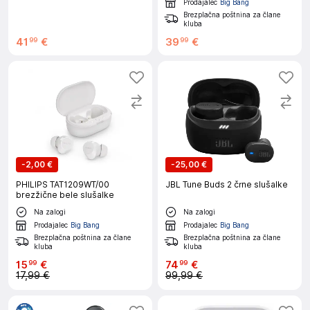
Prodajalec
Big Bang
Brezplačna poštnina za člane
kluba
41
€
39
€
99
99
-
2,00 €
-
25,00 €
PHILIPS TAT1209WT/00
JBL Tune Buds 2 črne slušalke
brezžične bele slušalke
Na zalogi
Na zalogi
Prodajalec
Big Bang
Prodajalec
Big Bang
Brezplačna poštnina za člane
Brezplačna poštnina za člane
kluba
kluba
15
€
74
€
99
99
17,99 €
99,99 €