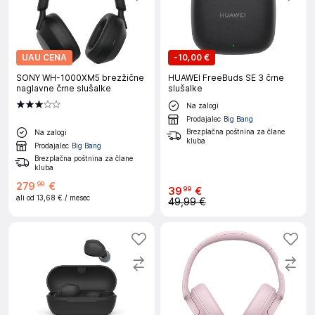
UAU CENA
-
10,00 €
SONY WH-1000XM5 brezžične
HUAWEI FreeBuds SE 3 črne
naglavne črne slušalke
slušalke
Na zalogi
Prodajalec
Big Bang
Brezplačna poštnina za člane
Na zalogi
kluba
Prodajalec
Big Bang
Brezplačna poštnina za člane
kluba
279
€
99
39
€
99
ali od
13,68 €
/ mesec
49,99 €