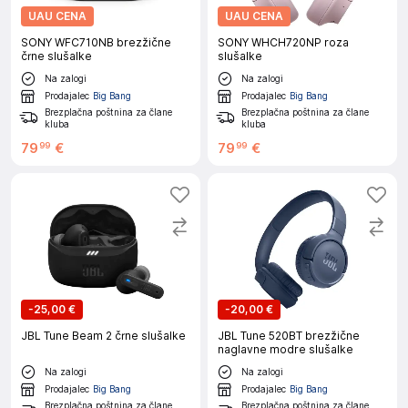
UAU CENA
UAU CENA
SONY WFC710NB brezžične
SONY WHCH720NP roza
črne slušalke
slušalke
Na zalogi
Na zalogi
Prodajalec
Big Bang
Prodajalec
Big Bang
Brezplačna poštnina za člane
Brezplačna poštnina za člane
kluba
kluba
79
€
79
€
99
99
-
25,00 €
-
20,00 €
JBL Tune Beam 2 črne slušalke
JBL Tune 520BT brezžične
naglavne modre slušalke
Na zalogi
Na zalogi
Prodajalec
Big Bang
Prodajalec
Big Bang
Brezplačna poštnina za člane
Brezplačna poštnina za člane