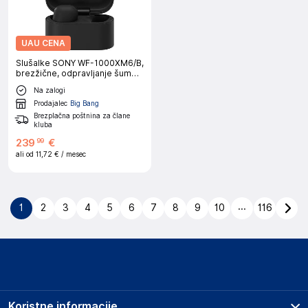
UAU CENA
Slušalke SONY WF-1000XM6/B,
brezžične, odpravljanje šumov,
črne
Na zalogi
Prodajalec
Big Bang
Brezplačna poštnina za člane
kluba
239
€
99
ali od
11,72 €
/ mesec
...
1
2
3
4
5
6
7
8
9
10
116
Koristne informacije