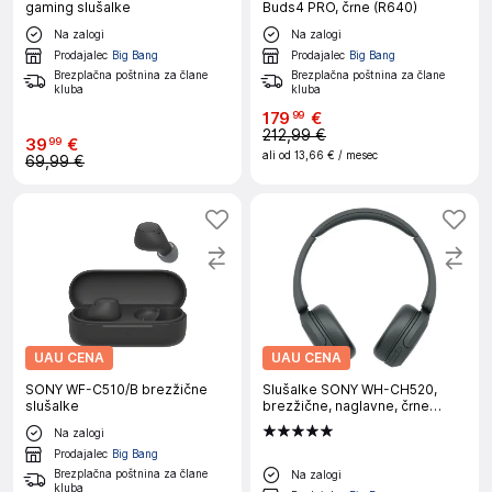
gaming slušalke
Buds4 PRO, črne (R640)
Na zalogi
Na zalogi
Prodajalec
Big Bang
Prodajalec
Big Bang
Brezplačna poštnina za člane
Brezplačna poštnina za člane
kluba
kluba
179
€
99
212,99 €
39
€
99
ali od
13,66 €
/ mesec
69,99 €
UAU CENA
UAU CENA
SONY WF-C510/B brezžične
Slušalke SONY WH-CH520,
slušalke
brezžične, naglavne, črne
(WHCH520B.CE7)
Na zalogi
Prodajalec
Big Bang
Brezplačna poštnina za člane
Na zalogi
kluba