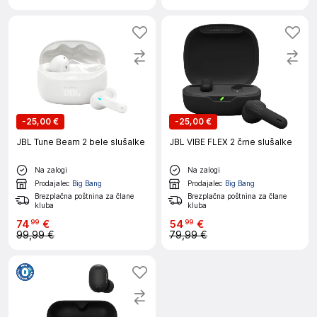
-
25,00 €
-
25,00 €
JBL Tune Beam 2 bele slušalke
JBL VIBE FLEX 2 črne slušalke
Na zalogi
Na zalogi
Prodajalec
Big Bang
Prodajalec
Big Bang
Brezplačna poštnina za člane
Brezplačna poštnina za člane
kluba
kluba
74
€
54
€
99
99
99,99 €
79,99 €