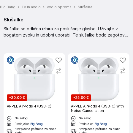
Big Bang
TV in avdio
Avdio oprema
Slušalke
Slušalke
Slušalke so odlična izbira za poslušanje glasbe. Uživajte v
bogatem zvoku in udobni uporabi. Te slušalke bodo zagotovo
zadovoljile vaše potrebe po kakovostnem zvoku.
-
20,00 €
-
25,00 €
APPLE AirPods 4 (USB-C)
APPLE AirPods 4 (USB-C) With
Noise Cancellation
Na zalogi
Na zalogi
Prodajalec
Big Bang
Prodajalec
Big Bang
Brezplačna poštnina za člane
Brezplačna poštnina za člane
kluba
kluba