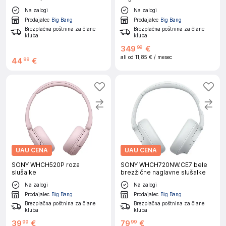
Na zalogi
Na zalogi
Prodajalec
Big Bang
Prodajalec
Big Bang
Brezplačna poštnina za člane
Brezplačna poštnina za člane
kluba
kluba
349
€
99
ali od
11,85 €
/ mesec
44
€
99
UAU CENA
UAU CENA
SONY WHCH520P roza
SONY WHCH720NW.CE7 bele
slušalke
brezžične naglavne slušalke
Na zalogi
Na zalogi
Prodajalec
Big Bang
Prodajalec
Big Bang
Brezplačna poštnina za člane
Brezplačna poštnina za člane
kluba
kluba
39
€
79
€
99
99