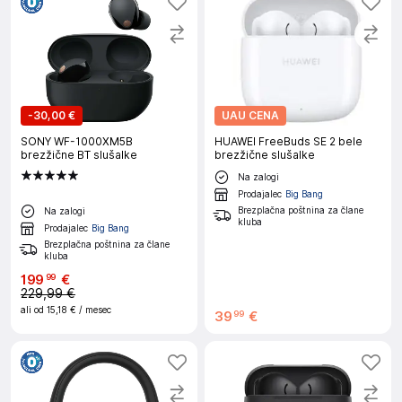
-
30,00 €
UAU CENA
SONY WF-1000XM5B
HUAWEI FreeBuds SE 2 bele
brezžične BT slušalke
brezžične slušalke
Na zalogi
Prodajalec
Big Bang
Brezplačna poštnina za člane
Na zalogi
kluba
Prodajalec
Big Bang
Brezplačna poštnina za člane
kluba
199
€
99
229,99 €
ali od
15,18 €
/ mesec
39
€
99