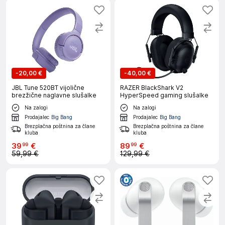
-
20,00 €
-
40,00 €
JBL Tune 520BT vijolične
RAZER BlackShark V2
brezžične naglavne slušalke
HyperSpeed gaming slušalke
Na zalogi
Na zalogi
Prodajalec
Big Bang
Prodajalec
Big Bang
Brezplačna poštnina za člane
Brezplačna poštnina za člane
kluba
kluba
39
€
89
€
99
99
59,99 €
129,99 €