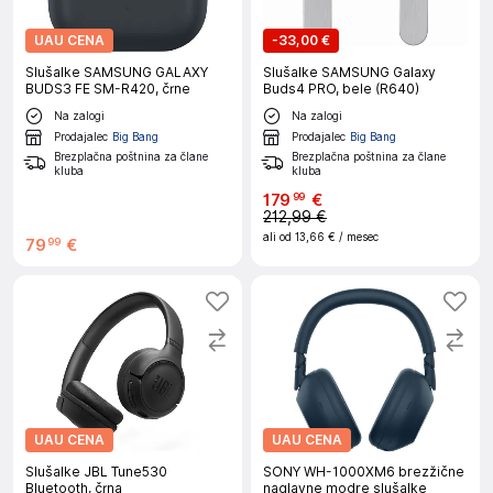
UAU CENA
-
33,00 €
Slušalke SAMSUNG GALAXY
Slušalke SAMSUNG Galaxy
BUDS3 FE SM-R420, črne
Buds4 PRO, bele (R640)
Na zalogi
Na zalogi
Prodajalec
Big Bang
Prodajalec
Big Bang
Brezplačna poštnina za člane
Brezplačna poštnina za člane
kluba
kluba
179
€
99
212,99 €
ali od
13,66 €
/ mesec
79
€
99
UAU CENA
UAU CENA
Slušalke JBL Tune530
SONY WH-1000XM6 brezžične
Bluetooth, črna
naglavne modre slušalke