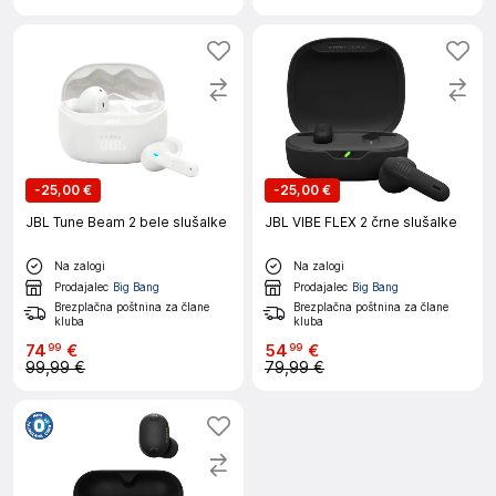
-
25,00 €
-
25,00 €
JBL Tune Beam 2 bele slušalke
JBL VIBE FLEX 2 črne slušalke
Na zalogi
Na zalogi
Prodajalec
Big Bang
Prodajalec
Big Bang
Brezplačna poštnina za člane
Brezplačna poštnina za člane
kluba
kluba
74
€
54
€
99
99
99,99 €
79,99 €