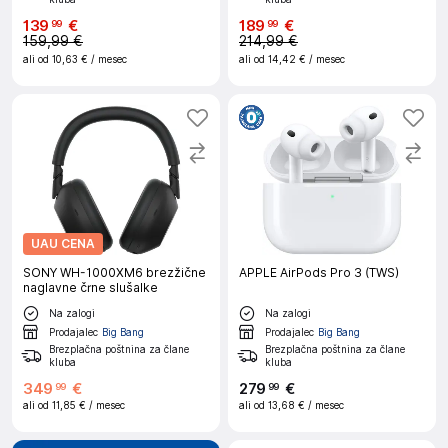
139
€
189
€
99
99
159,99 €
214,99 €
ali od
10,63 €
/ mesec
ali od
14,42 €
/ mesec
UAU CENA
SONY WH-1000XM6 brezžične
APPLE AirPods Pro 3 (TWS)
naglavne črne slušalke
Na zalogi
Na zalogi
Prodajalec
Big Bang
Prodajalec
Big Bang
Brezplačna poštnina za člane
Brezplačna poštnina za člane
kluba
kluba
349
€
279
€
99
99
ali od
11,85 €
/ mesec
ali od
13,68 €
/ mesec