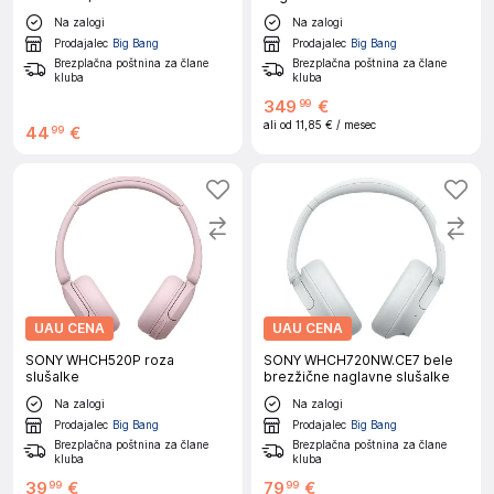
Na zalogi
Na zalogi
Prodajalec
Big Bang
Prodajalec
Big Bang
Brezplačna poštnina za člane
Brezplačna poštnina za člane
kluba
kluba
349
€
99
ali od
11,85 €
/ mesec
44
€
99
UAU CENA
UAU CENA
SONY WHCH520P roza
SONY WHCH720NW.CE7 bele
slušalke
brezžične naglavne slušalke
Na zalogi
Na zalogi
Prodajalec
Big Bang
Prodajalec
Big Bang
Brezplačna poštnina za člane
Brezplačna poštnina za člane
kluba
kluba
39
€
79
€
99
99