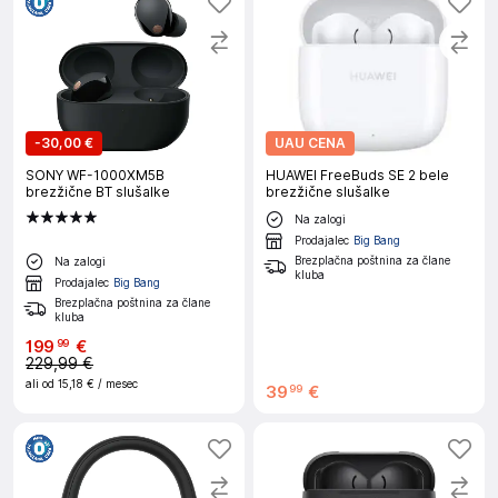
-
30,00 €
UAU CENA
SONY WF-1000XM5B
HUAWEI FreeBuds SE 2 bele
brezžične BT slušalke
brezžične slušalke
Na zalogi
Prodajalec
Big Bang
Brezplačna poštnina za člane
Na zalogi
kluba
Prodajalec
Big Bang
Brezplačna poštnina za člane
kluba
199
€
99
229,99 €
ali od
15,18 €
/ mesec
39
€
99