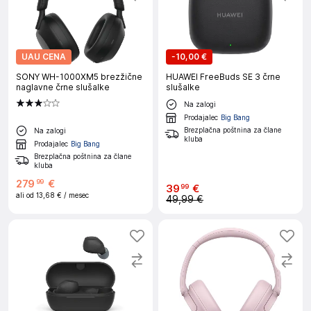
UAU CENA
-
10,00 €
SONY WH-1000XM5 brezžične
HUAWEI FreeBuds SE 3 črne
naglavne črne slušalke
slušalke
Na zalogi
Prodajalec
Big Bang
Brezplačna poštnina za člane
Na zalogi
kluba
Prodajalec
Big Bang
Brezplačna poštnina za člane
kluba
279
€
99
39
€
99
ali od
13,68 €
/ mesec
49,99 €