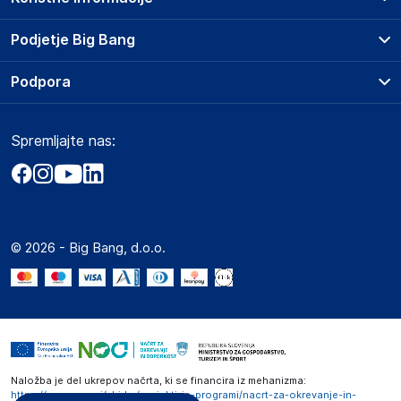
Prodajna mesta
Podjetje Big Bang
Splošni pogoji
O podjetju
Podpora
Storitve
Kontakti
Dostava, vnos in odvoz
Pogosta vprašanja
Družbena odgovornost
Načini plačila
Spremljajte nas:
Marketplace
Obvestila za javnost
Nakup na obroke
Kako oddati naročilo?
Akt o digitalnih storitvah
Zavarovanje izdelkov
Vračila in reklamacije
Prodaja podjetjem
Politika zasebnosti
Big Partner - distribucija
Spletni piškotki
© 2026 - Big Bang, d.o.o.
Marketplace za partnerje
Novosti
Interna varna linija za prijavo kršitev po ZZPRI
Zaposlitev
Naložba je del ukrepov načrta, ki se financira iz mehanizma:
https://www.gov.si/zbirke/projekti-in-programi/nacrt-za-okrevanje-in-