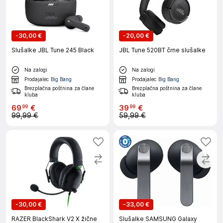
-
30,00 €
-
20,00 €
Slušalke JBL Tune 245 Black
JBL Tune 520BT črne slušalke
Na zalogi
Na zalogi
Prodajalec
Big Bang
Prodajalec
Big Bang
Brezplačna poštnina za člane
Brezplačna poštnina za člane
kluba
kluba
69
€
39
€
99
99
99,99 €
59,99 €
-
30,00 €
-
33,00 €
RAZER BlackShark V2 X žične
Slušalke SAMSUNG Galaxy