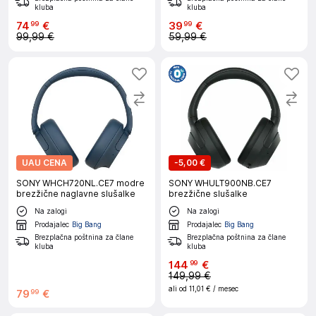
kluba
kluba
74
€
39
€
99
99
99,99 €
59,99 €
UAU CENA
-
5,00 €
SONY WHCH720NL.CE7 modre
SONY WHULT900NB.CE7
brezžične naglavne slušalke
brezžične slušalke
Na zalogi
Na zalogi
Prodajalec
Big Bang
Prodajalec
Big Bang
Brezplačna poštnina za člane
Brezplačna poštnina za člane
kluba
kluba
144
€
99
149,99 €
ali od
11,01 €
/ mesec
79
€
99