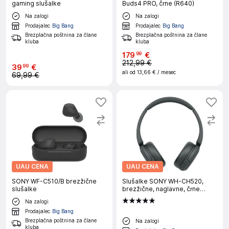
gaming slušalke
Buds4 PRO, črne (R640)
Na zalogi
Na zalogi
Prodajalec
Big Bang
Prodajalec
Big Bang
Brezplačna poštnina za člane
Brezplačna poštnina za člane
kluba
kluba
179
€
99
212,99 €
39
€
99
ali od
13,66 €
/ mesec
69,99 €
UAU CENA
UAU CENA
SONY WF-C510/B brezžične
Slušalke SONY WH-CH520,
slušalke
brezžične, naglavne, črne
(WHCH520B.CE7)
Na zalogi
Prodajalec
Big Bang
Brezplačna poštnina za člane
Na zalogi
kluba