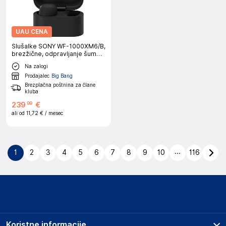
UAU CENA
Slušalke SONY WF-1000XM6/B,
brezžične, odpravljanje šumov,
črne
Na zalogi
Prodajalec
Big Bang
Brezplačna poštnina za člane
kluba
239
€
99
ali od
11,72 €
/ mesec
...
1
2
3
4
5
6
7
8
9
10
116
Koristne informacije