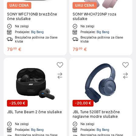
UAU CENA
UAU CENA
SONY WFC710NB brezžične
SONY WHCH720NP roza
črne slušalke
slušalke
Na zalogi
Na zalogi
Prodajalec
Big Bang
Prodajalec
Big Bang
Brezplačna poštnina za člane
Brezplačna poštnina za člane
kluba
kluba
79
€
79
€
99
99
-
25,00 €
-
20,00 €
JBL Tune Beam 2 črne slušalke
JBL Tune 520BT brezžične
naglavne modre slušalke
Na zalogi
Na zalogi
Prodajalec
Big Bang
Prodajalec
Big Bang
Brezplačna poštnina za člane
Brezplačna poštnina za člane