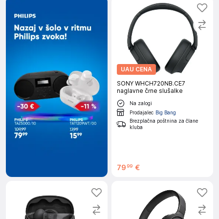
UAU CENA
SONY WHCH720NB.CE7
naglavne črne slušalke
Na zalogi
Prodajalec
Big Bang
Brezplačna poštnina za člane
kluba
79
€
99