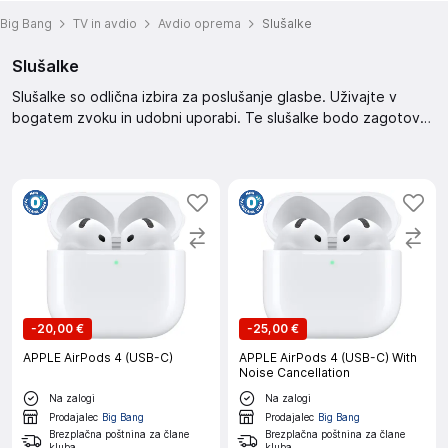
Big Bang
TV in avdio
Avdio oprema
Slušalke
Slušalke
Slušalke so odlična izbira za poslušanje glasbe. Uživajte v
bogatem zvoku in udobni uporabi. Te slušalke bodo zagotovo
zadovoljile vaše potrebe po kakovostnem zvoku.
-
20,00 €
-
25,00 €
APPLE AirPods 4 (USB-C)
APPLE AirPods 4 (USB-C) With
Noise Cancellation
Na zalogi
Na zalogi
Prodajalec
Big Bang
Prodajalec
Big Bang
Brezplačna poštnina za člane
Brezplačna poštnina za člane
kluba
kluba