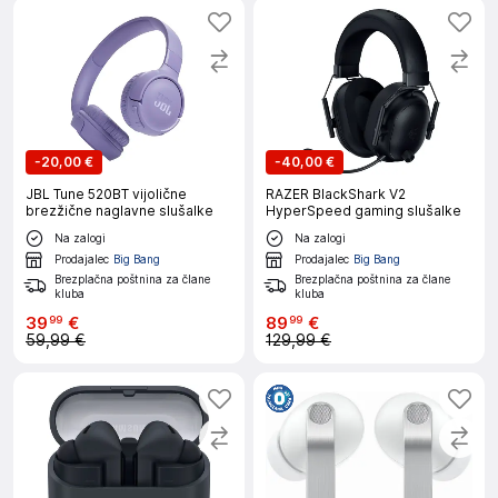
-
20,00 €
-
40,00 €
JBL Tune 520BT vijolične
RAZER BlackShark V2
brezžične naglavne slušalke
HyperSpeed gaming slušalke
Na zalogi
Na zalogi
Prodajalec
Big Bang
Prodajalec
Big Bang
Brezplačna poštnina za člane
Brezplačna poštnina za člane
kluba
kluba
39
€
89
€
99
99
59,99 €
129,99 €