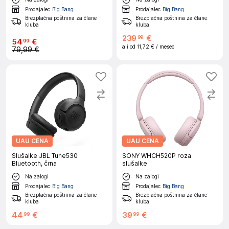
Prodajalec
Big Bang
Prodajalec
Big Bang
Brezplačna poštnina za člane
Brezplačna poštnina za člane
kluba
kluba
239
€
99
54
€
99
ali od
11,72 €
/ mesec
79,99 €
UAU CENA
UAU CENA
Slušalke JBL Tune530
SONY WHCH520P roza
Bluetooth, črna
slušalke
Na zalogi
Na zalogi
Prodajalec
Big Bang
Prodajalec
Big Bang
Brezplačna poštnina za člane
Brezplačna poštnina za člane
kluba
kluba
44
€
39
€
99
99