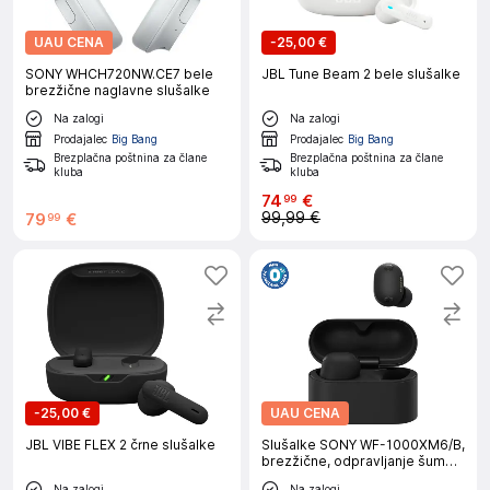
UAU CENA
-
25,00 €
SONY WHCH720NW.CE7 bele
JBL Tune Beam 2 bele slušalke
brezžične naglavne slušalke
Na zalogi
Na zalogi
Prodajalec
Big Bang
Prodajalec
Big Bang
Brezplačna poštnina za člane
Brezplačna poštnina za člane
kluba
kluba
74
€
99
99,99 €
79
€
99
-
25,00 €
UAU CENA
JBL VIBE FLEX 2 črne slušalke
Slušalke SONY WF-1000XM6/B,
brezžične, odpravljanje šumov,
črne
Na zalogi
Na zalogi