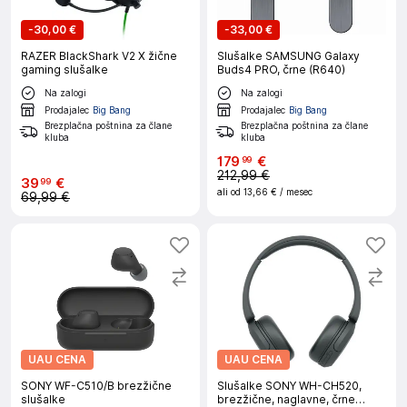
-
30,00 €
-
33,00 €
RAZER BlackShark V2 X žične
Slušalke SAMSUNG Galaxy
gaming slušalke
Buds4 PRO, črne (R640)
Na zalogi
Na zalogi
Prodajalec
Big Bang
Prodajalec
Big Bang
Brezplačna poštnina za člane
Brezplačna poštnina za člane
kluba
kluba
179
€
99
212,99 €
39
€
99
ali od
13,66 €
/ mesec
69,99 €
UAU CENA
UAU CENA
SONY WF-C510/B brezžične
Slušalke SONY WH-CH520,
slušalke
brezžične, naglavne, črne