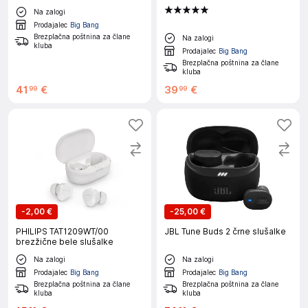
(WHCH520B.CE7)
Na zalogi
Prodajalec
Big Bang
Brezplačna poštnina za člane
Na zalogi
kluba
Prodajalec
Big Bang
Brezplačna poštnina za člane
kluba
41
€
39
€
99
99
-
2,00 €
-
25,00 €
PHILIPS TAT1209WT/00
JBL Tune Buds 2 črne slušalke
brezžične bele slušalke
Na zalogi
Na zalogi
Prodajalec
Big Bang
Prodajalec
Big Bang
Brezplačna poštnina za člane
Brezplačna poštnina za člane
kluba
kluba