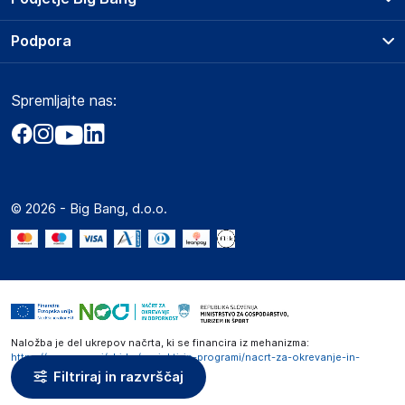
Splošni pogoji
O podjetju
Podpora
Storitve
Kontakti
Dostava, vnos in odvoz
Pogosta vprašanja
Družbena odgovornost
Načini plačila
Spremljajte nas:
Marketplace
Obvestila za javnost
Nakup na obroke
Kako oddati naročilo?
Akt o digitalnih storitvah
Zavarovanje izdelkov
Vračila in reklamacije
Prodaja podjetjem
Politika zasebnosti
Big Partner - distribucija
Spletni piškotki
© 2026 - Big Bang, d.o.o.
Marketplace za partnerje
Novosti
Interna varna linija za prijavo kršitev po ZZPRI
Zaposlitev
Naložba je del ukrepov načrta, ki se financira iz mehanizma:
https://www.gov.si/zbirke/projekti-in-programi/nacrt-za-okrevanje-in-
odpornost
Filtriraj in razvrščaj