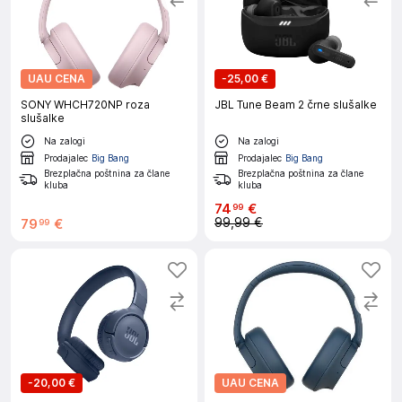
UAU CENA
-
25,00 €
SONY WHCH720NP roza
JBL Tune Beam 2 črne slušalke
slušalke
Na zalogi
Na zalogi
Prodajalec
Big Bang
Prodajalec
Big Bang
Brezplačna poštnina za člane
Brezplačna poštnina za člane
kluba
kluba
74
€
99
99,99 €
79
€
99
-
20,00 €
UAU CENA