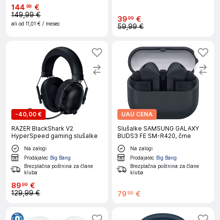
144
€
99
149,99 €
39
€
99
ali od
11,01 €
/ mesec
59,99 €
-
40,00 €
UAU CENA
RAZER BlackShark V2
Slušalke SAMSUNG GALAXY
HyperSpeed gaming slušalke
BUDS3 FE SM-R420, črne
Na zalogi
Na zalogi
Prodajalec
Big Bang
Prodajalec
Big Bang
Brezplačna poštnina za člane
Brezplačna poštnina za člane
kluba
kluba
89
€
99
129,99 €
79
€
99