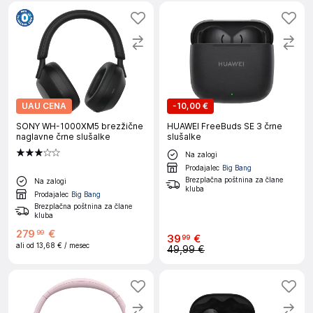
UAU CENA
-
10,00 €
SONY WH-1000XM5 brezžične
HUAWEI FreeBuds SE 3 črne
naglavne črne slušalke
slušalke
Na zalogi
Prodajalec
Big Bang
Brezplačna poštnina za člane
Na zalogi
kluba
Prodajalec
Big Bang
Brezplačna poštnina za člane
kluba
279
€
99
39
€
99
ali od
13,68 €
/ mesec
49,99 €