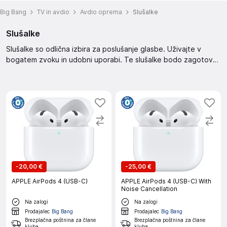
Big Bang
TV in avdio
Avdio oprema
Slušalke
Slušalke
Slušalke so odlična izbira za poslušanje glasbe. Uživajte v
bogatem zvoku in udobni uporabi. Te slušalke bodo zagotovo
zadovoljile vaše potrebe po kakovostnem zvoku.
-
20,00 €
-
25,00 €
APPLE AirPods 4 (USB-C)
APPLE AirPods 4 (USB-C) With
Noise Cancellation
Na zalogi
Na zalogi
Prodajalec
Big Bang
Prodajalec
Big Bang
Brezplačna poštnina za člane
Brezplačna poštnina za člane
kluba
kluba