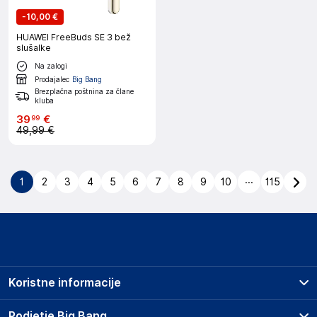
-
10,00 €
HUAWEI FreeBuds SE 3 bež
slušalke
Na zalogi
Prodajalec
Big Bang
Brezplačna poštnina za člane
kluba
39
€
99
49,99 €
...
1
2
3
4
5
6
7
8
9
10
115
Koristne informacije
Prodajna mesta
Podjetje Big Bang