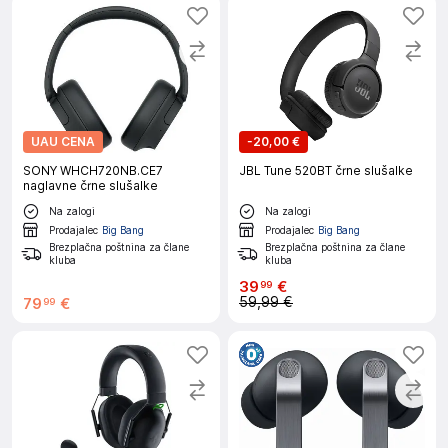
UAU CENA
-
20,00 €
SONY WHCH720NB.CE7
JBL Tune 520BT črne slušalke
naglavne črne slušalke
Na zalogi
Na zalogi
Prodajalec
Big Bang
Prodajalec
Big Bang
Brezplačna poštnina za člane
Brezplačna poštnina za člane
kluba
kluba
39
€
99
59,99 €
79
€
99