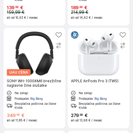
139
€
189
€
99
99
159,99 €
214,99 €
ali od
10,63 €
/ mesec
ali od
14,42 €
/ mesec
UAU CENA
SONY WH-1000XM6 brezžične
APPLE AirPods Pro 3 (TWS)
naglavne črne slušalke
Na zalogi
Na zalogi
Prodajalec
Big Bang
Prodajalec
Big Bang
Brezplačna poštnina za člane
Brezplačna poštnina za člane
kluba
kluba
349
€
279
€
99
99
ali od
11,85 €
/ mesec
ali od
13,68 €
/ mesec