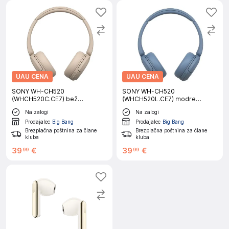
UAU CENA
UAU CENA
SONY WH-CH520
SONY WH-CH520
(WHCH520C.CE7) bež
(WHCH520L.CE7) modre
brezžične slušalke
brezžične slušalke
Na zalogi
Na zalogi
Prodajalec
Big Bang
Prodajalec
Big Bang
Brezplačna poštnina za člane
Brezplačna poštnina za člane
kluba
kluba
39
€
39
€
99
99