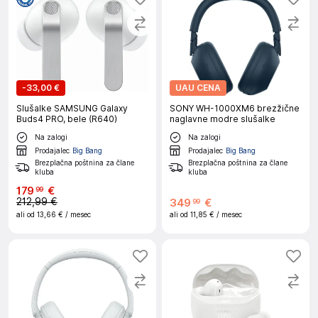
-
33,00 €
UAU CENA
Slušalke SAMSUNG Galaxy
SONY WH-1000XM6 brezžične
Buds4 PRO, bele (R640)
naglavne modre slušalke
Na zalogi
Na zalogi
Prodajalec
Big Bang
Prodajalec
Big Bang
Brezplačna poštnina za člane
Brezplačna poštnina za člane
kluba
kluba
179
€
99
212,99 €
349
€
99
ali od
13,66 €
/ mesec
ali od
11,85 €
/ mesec