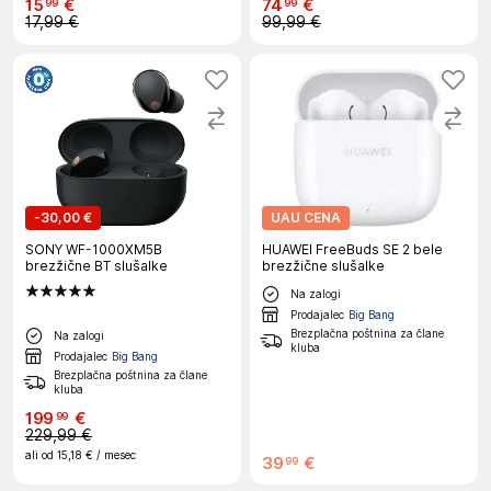
15
€
74
€
99
99
17,99 €
99,99 €
-
30,00 €
UAU CENA
SONY WF-1000XM5B
HUAWEI FreeBuds SE 2 bele
brezžične BT slušalke
brezžične slušalke
Na zalogi
Prodajalec
Big Bang
Brezplačna poštnina za člane
Na zalogi
kluba
Prodajalec
Big Bang
Brezplačna poštnina za člane
kluba
199
€
99
229,99 €
ali od
15,18 €
/ mesec
39
€
99