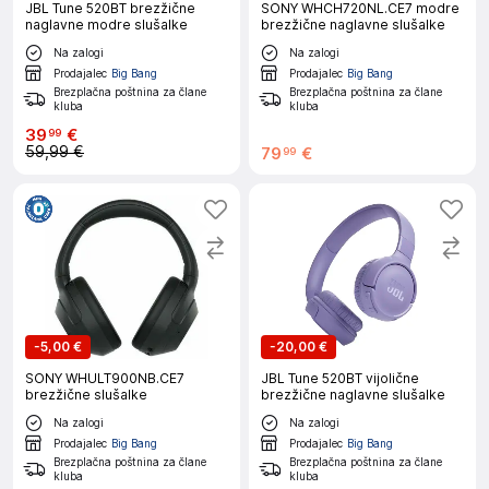
JBL Tune 520BT brezžične
SONY WHCH720NL.CE7 modre
naglavne modre slušalke
brezžične naglavne slušalke
Na zalogi
Na zalogi
Prodajalec
Big Bang
Prodajalec
Big Bang
Brezplačna poštnina za člane
Brezplačna poštnina za člane
kluba
kluba
39
€
99
59,99 €
79
€
99
-
5,00 €
-
20,00 €
SONY WHULT900NB.CE7
JBL Tune 520BT vijolične
brezžične slušalke
brezžične naglavne slušalke
Na zalogi
Na zalogi
Prodajalec
Big Bang
Prodajalec
Big Bang
Brezplačna poštnina za člane
Brezplačna poštnina za člane
kluba
kluba