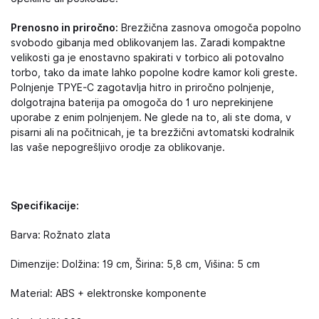
Prenosno in priročno:
Brezžična zasnova omogoča popolno
svobodo gibanja med oblikovanjem las. Zaradi kompaktne
velikosti ga je enostavno spakirati v torbico ali potovalno
torbo, tako da imate lahko popolne kodre kamor koli greste.
Polnjenje TPYE-C zagotavlja hitro in priročno polnjenje,
dolgotrajna baterija pa omogoča do 1 uro neprekinjene
uporabe z enim polnjenjem. Ne glede na to, ali ste doma, v
pisarni ali na počitnicah, je ta brezžični avtomatski kodralnik
las vaše nepogrešljivo orodje za oblikovanje.
Specifikacije:
Barva: Rožnato zlata
Dimenzije: Dolžina: 19 cm, Širina: 5,8 cm, Višina: 5 cm
Material: ABS + elektronske komponente