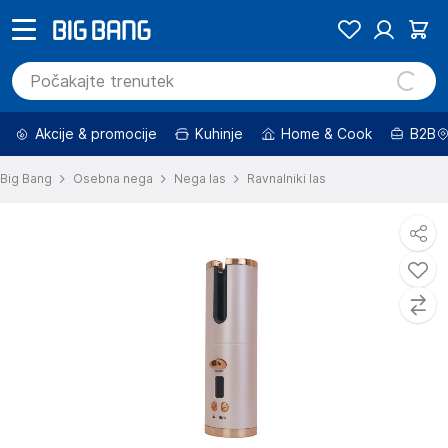
Akcije & promocije
Kuhinje
Home & Cook
B2B
Big Bang
Osebna nega
Nega las
Ravnalniki las