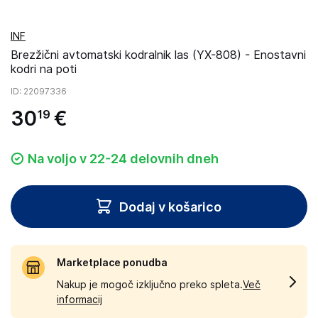
INF
Brezžični avtomatski kodralnik las (YX-808) - Enostavni
kodri na poti
ID
: 22097336
30
€
19
Na voljo v 22-24 delovnih dneh
Dodaj v košarico
Marketplace ponudba
Nakup je mogoč izključno preko spleta.
Več
informacij