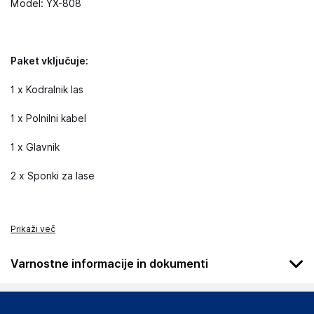
Model: YX-808
Paket vključuje:
1 x Kodralnik las
1 x Polnilni kabel
1 x Glavnik
2 x Sponki za lase
Prikaži več
Varnostne informacije in dokumenti
Da bi se izognili nevarnosti, izdelek hranite izven dosega
dojenčkov in otrok, saj ni igrača.