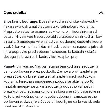
Opis izdelka
Enostavno kodranje:
Dosezite kodre salonske kakovosti v
nekaj sekundah z našo avtomatsko tehnologijo kodranja.
Preprosto vstavite pramen las v komoro in kodralnik naredi
ostalo. Ni vam več treba uporabljati tradicionalnih kodralnikov
ali palic. Samodejno vrtenje ustvari dosledne, čudovite kodre
vsakič, kar vam prihrani čas in trud. Idealen za naporna jutra ali
hitre popravke pred večernim izhodom, ta kodralnik olajša
doseganje brezhibnih kodrov kot kdaj koli prej.
Pametno in varno:
Naš pametni sistem kodranja zagotavlja
varno oblikovanje brez poškodb. Zasnova proti zapletanju
preprečuje, da bi se lasje ujeli ali zapletli med postopkom
kodranja. Funkcija samodejnega izklopa se aktivira po 10
minutah nedejavnosti, kar zagotavlja dodatno varnost in
brezskrbnost. Izolirana komora za kodranje ščiti vaše roke in
kožo pred vročino, kar omogoča udobno in samozavestno
oblikovanje. Uživajte v čudovitih kodrih, ne da bi vas skrbelo
opekline ali poškodbe.