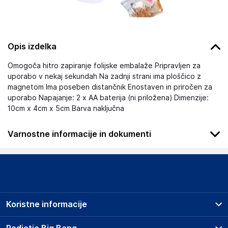
Opis izdelka
Omogoča hitro zapiranje folijske embalaže Pripravljen za
uporabo v nekaj sekundah Na zadnji strani ima ploščico z
magnetom Ima poseben distančnik Enostaven in priročen za
uporabo Napajanje: 2 x AA baterija (ni priložena) Dimenzije:
10cm x 4cm x 5cm Barva naključna
Varnostne informacije in dokumenti
Podatki o proizvajalcu
Podatki o proizvajalcu vključujejo informacije (naziv, naslov,
državo in elektronski naslov) povezane s proizvajalcem
izdelka.
Koristne informacije
ZOLTA Trade Sp. z o.o.
ul. Przemysłowa 24, 39-300 Mielec
Prodajna mesta