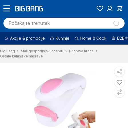
Akcije & promocije
Kuhinje
Home & Cook
B2B
Big Bang
Mali gospodinjski aparati
Priprava hrane
Ostale kuhinjske naprave