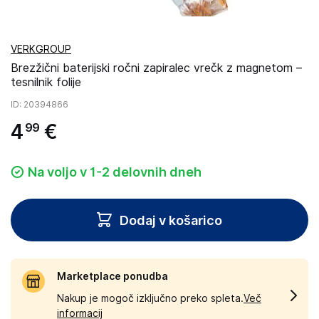
VERKGROUP
Brezžični baterijski ročni zapiralec vrečk z magnetom –
tesnilnik folije
ID
: 20394866
4
€
99
Na voljo v 1-2 delovnih dneh
Dodaj v košarico
Marketplace ponudba
Nakup je mogoč izključno preko spleta.
Več
informacij