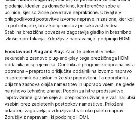
gledanje. Idealen za domače kino, konferenčne sobe ali
učilnice, kjer so žične povezave nepraktične. Uživajte v
prilagodljivosti postavitve izvorne naprave in zaslona, kjer koli
jih potrebujete, brez kompromisov pri kakovosti videa.
Stabilna brezžična povezava zagotavlja gladko in brezhibno
izkušnjo pretakanja. Združljiv z napravami, ki podpirajo HDMI.
Enostavnost Plug and Play:
Začnite delovati v nekaj
sekundah z zasnovo plug-and-play tega brezžičnega HDMI
oddajnika in sprejemnika. Gonilniki ali programska oprema nista
potrebna – preprosto priključite oddajnik na izvorno napravo
in sprejemnik na zaslon in že ste pripravljeni. Ta uporabniku
prijazna zasnova olajša namestitev in uporabo vsem, ne glede
na njihovo tehnično znanje. Popoln za hitre predstavitve,
improvizirane igralne seje ali preprosto uživanje v vaši najljubši
vsebini brez zapletenih postopkov namestitve. Priloženi
adapterji zagotavljajo združljivost s široko paleto naprav.
Združljiv z napravami, ki podpirajo HDMI.