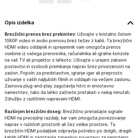
Opis izdelka
Brezžični prenos brez prekinitev:
Uživajte v kristalno čistem
1080P video in avdio prenosu brez težav z kabli. Ta brezžični
HDMI video oddajnik in sprejemnik vam omogoča prenos
vsebine iz vašega prenosnika, računalnika ali igralne konzole
na vaš TV ali projektor z lahkoto. Uživajte v urejeni zabavni
postavitvi in svobodi premikanja naprav brez privezanosti na
zaslon. Popoln za predstavitve, igranje iger ali preprosto
uživanje v vaših najljubših filmih in oddajah na večjem zaslonu.
Zasnova plug-and-play zagotavlja hitro in enostavno
namestitev, tako da lahko začnete pretakati v nekaj minutah.
Združljiv z različnimi napravami HDMI.
Razširjen brezžični doseg:
Brezžično prenašajte signale
HDMI na precejšnji razdalji, kar vam omogoča povezovanje
naprav v različnih prostorih ali čez velike prostore. Ta
brezžični HDMI podaljšek odpravlja potrebo po dolgih, dragih
kablih HDMI in zagotavlja zanesljivo povezavo za nemoteno