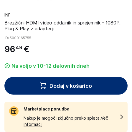
INF
Brezžični HDMI video oddajnik in sprejemnik - 1080P,
Plug & Play z adapterji
ID
: 5000165755
96
€
49
Na voljo v 10-12 delovnih dneh
Dodaj v košarico
Marketplace ponudba
Nakup je mogoč izključno preko spleta.
Več
informacij