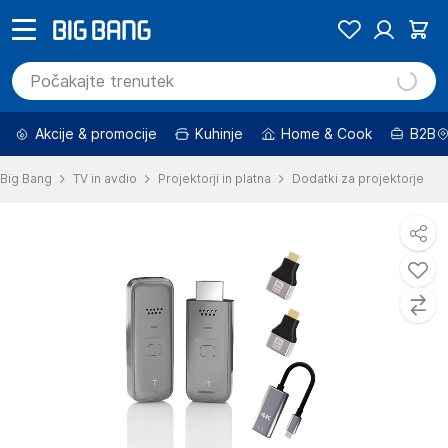
Akcije & promocije
Kuhinje
Home & Cook
B2B
Big Bang
TV in avdio
Projektorji in platna
Dodatki za projektorje