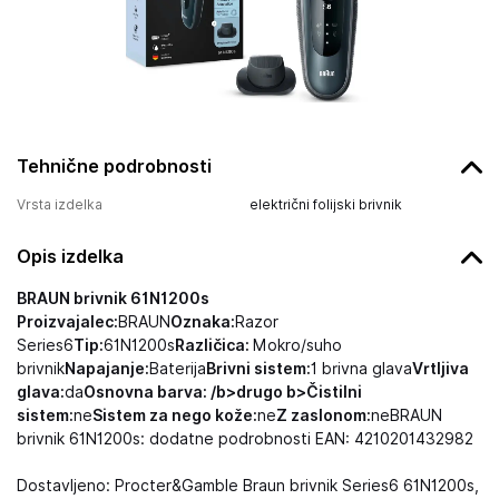
Tehnične podrobnosti
Vrsta izdelka
električni folijski brivnik
Opis izdelka
BRAUN brivnik 61N1200s
Proizvajalec:
BRAUN
Oznaka:
Razor
Series6
Tip:
61N1200s
Različica:
Mokro/suho
brivnik
Napajanje:
Baterija
Brivni sistem:
1 brivna glava
Vrtljiva
glava:
da
Osnovna barva: /b>drugo b>Čistilni
sistem:
ne
Sistem za nego kože:
ne
Z zaslonom:
neBRAUN
brivnik 61N1200s: dodatne podrobnosti EAN: 4210201432982
Dostavljeno: Procter&Gamble Braun brivnik Series6 61N1200s,