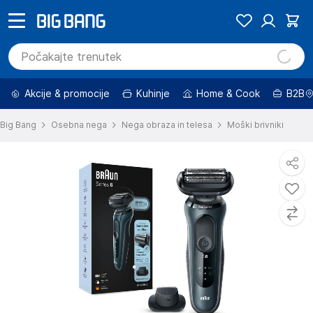
Akcije & promocije
Kuhinje
Home & Cook
B2B
Big Bang
Osebna nega
Nega obraza in telesa
Moški brivniki