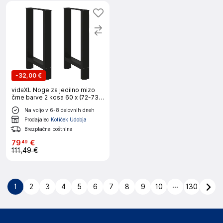
-
32,00 €
vidaXL Noge za jedilno mizo
črne barve 2 kosa 60 x (72-73)
cm jeklo
Na voljo v 6-8 delovnih dneh
Prodajalec
Kotiček Udobja
Brezplačna poštnina
79
€
49
111,49 €
...
1
2
3
4
5
6
7
8
9
10
130