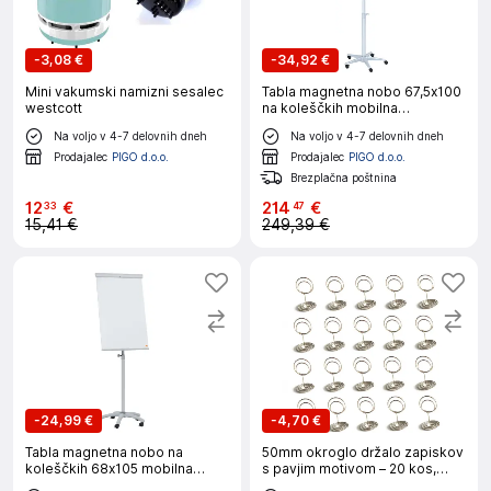
-
3,08 €
-
34,92 €
Mini vakumski namizni sesalec
Tabla magnetna nobo 67,5x100
westcott
na koleščkih mobilna
barracuda 1902386
Na voljo v 4-7 delovnih dneh
Na voljo v 4-7 delovnih dneh
Prodajalec
PIGO d.o.o.
Prodajalec
PIGO d.o.o.
Brezplačna poštnina
12
€
214
€
33
47
15,41 €
249,39 €
-
24,99 €
-
4,70 €
Tabla magnetna nobo na
50mm okroglo držalo zapiskov
koleščkih 68x105 mobilna
s pavjim motivom – 20 kos,
essence steel 1915716
kovinsko Silver