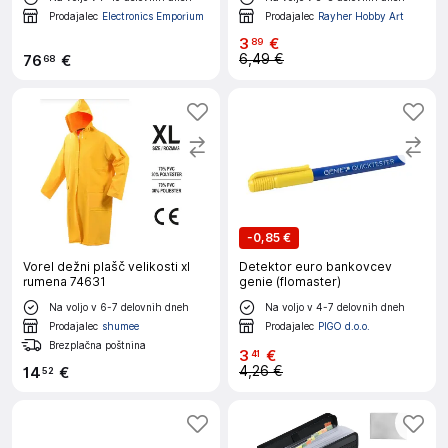
Prodajalec
Electronics Emporium
Prodajalec
Rayher Hobby Art
3
€
89
6,49 €
76
€
68
-
0,85 €
Vorel dežni plašč velikosti xl
Detektor euro bankovcev
rumena 74631
genie (flomaster)
Na voljo v 6-7 delovnih dneh
Na voljo v 4-7 delovnih dneh
Prodajalec
shumee
Prodajalec
PIGO d.o.o.
Brezplačna poštnina
3
€
41
4,26 €
14
€
52