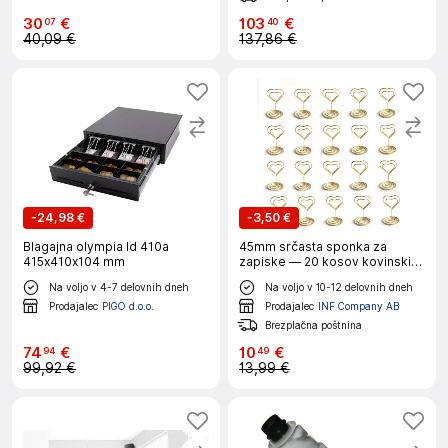
30
€
103
€
07
40
40,09 €
137,86 €
-
24,98 €
-
3,50 €
Blagajna olympia ld 410a
45mm srčasta sponka za
415x410x104 mm
zapiske — 20 kosov kovinskih
držal Gold
Na voljo v 4-7 delovnih dneh
Na voljo v 10-12 delovnih dneh
Prodajalec
PIGO d.o.o.
Prodajalec
INF Company AB
Brezplačna poštnina
74
€
10
€
94
49
99,92 €
13,99 €