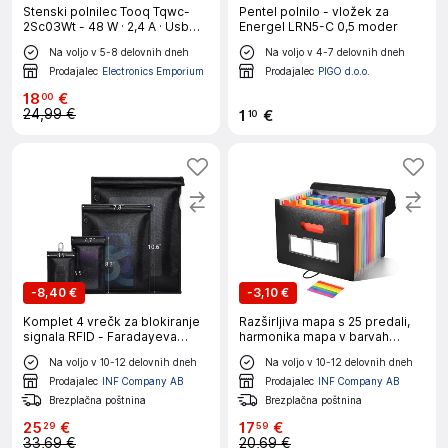
Stenski polnilec Tooq Tqwc-
Pentel polnilo - vložek za
2Sc03Wt - 48 W · 2,4 A · Usb
Energel LRN5-C 0,5 moder
Tip C · Usb 3.0
Na voljo v 5-8 delovnih dneh
Na voljo v 4-7 delovnih dneh
Prodajalec
Electronics Emporium
Prodajalec
PIGO d.o.o.
18
€
00
24,99 €
1
€
10
-
8,40 €
-
3,10 €
Komplet 4 vrečk za blokiranje
Razširljiva mapa s 25 predali,
signala RFID - Faradayeva
harmonika mapa v barvah
vrečka za ključe, telefone
mavrice z varno zaponko na
Na voljo v 10-12 delovnih dneh
Na voljo v 10-12 delovnih dneh
Black
vrvico
Prodajalec
INF Company AB
Prodajalec
INF Company AB
Brezplačna poštnina
Brezplačna poštnina
25
€
17
€
29
59
33,69 €
20,69 €