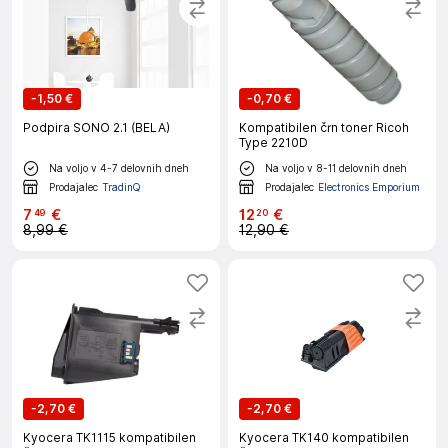
-
1,50 €
-
0,70 €
Podpira SONO 2.1 (BELA)
Kompatibilen črn toner Ricoh
Type 2210D
Na voljo v 4-7 delovnih dneh
Na voljo v 8-11 delovnih dneh
Prodajalec
TradinQ
Prodajalec
Electronics Emporium
7
€
12
€
49
20
8,99 €
12,90 €
-
2,70 €
-
2,70 €
Kyocera TK1115 kompatibilen
Kyocera TK140 kompatibilen