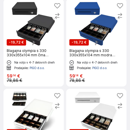
-
19,72 €
-
19,72 €
Blagajna olympia s 330
Blagajna olympia s 330
330x355x104 mm črna
330x355x104 mm modra
947990109
947990119
Na voljo v 4-7 delovnih dneh
Na voljo v 4-7 delovnih dneh
Prodajalec
PIGO d.o.o.
Prodajalec
PIGO d.o.o.
59
€
59
€
14
14
78,86 €
78,86 €