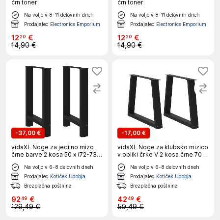
črn toner
črn toner
Na voljo v 8-11 delovnih dneh
Na voljo v 8-11 delovnih dneh
Prodajalec
Electronics Emporium
Prodajalec
Electronics Emporium
12
€
12
€
20
20
14,90 €
14,90 €
-
37,00 €
-
17,00 €
vidaXL Noge za jedilno mizo
vidaXL Noge za klubsko mizico
črne barve 2 kosa 50 x (72-73)
v obliki črke V 2 kosa črne 70 x
cm jeklo
(42-43,3) cm jeklo
Na voljo v 6-8 delovnih dneh
Na voljo v 6-8 delovnih dneh
Prodajalec
Kotiček Udobja
Prodajalec
Kotiček Udobja
Brezplačna poštnina
Brezplačna poštnina
92
€
42
€
49
49
129,49 €
59,49 €