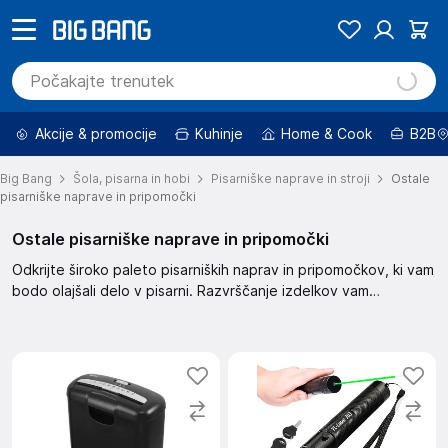
Akcije & promocije
Kuhinje
Home & Cook
B2B
Big Bang
Šola, pisarna in hobi
Pisarniške naprave in stroji
Ostale
pisarniške naprave in pripomočki
Ostale pisarniške naprave in pripomočki
Odkrijte široko paleto pisarniških naprav in pripomočkov, ki vam
bodo olajšali delo v pisarni. Razvrščanje izdelkov vam
omogoča, da najdete najboljše izdelke, od priporočenih do
cenejših. S filtriranjem lahko poiščete izdelke po znamki, ceni,
promocijah in še več.