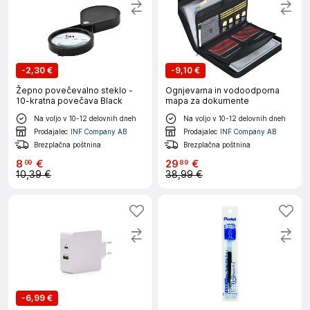
-
2,30 €
-
9,10 €
Žepno povečevalno steklo -
Ognjevarna in vodoodporna
10-kratna povečava Black
mapa za dokumente
Na voljo v 10-12 delovnih dneh
Na voljo v 10-12 delovnih dneh
Prodajalec
INF Company AB
Prodajalec
INF Company AB
Brezplačna poštnina
Brezplačna poštnina
8
€
29
€
09
89
10,39 €
38,99 €
-
6,99 €