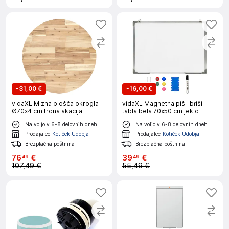
-
31,00 €
-
16,00 €
vidaXL Mizna plošča okrogla
vidaXL Magnetna piši-briši
Ø70x4 cm trdna akacija
tabla bela 70x50 cm jeklo
Na voljo v 6-8 delovnih dneh
Na voljo v 6-8 delovnih dneh
Prodajalec
Kotiček Udobja
Prodajalec
Kotiček Udobja
Brezplačna poštnina
Brezplačna poštnina
76
€
39
€
49
49
107,49 €
55,49 €