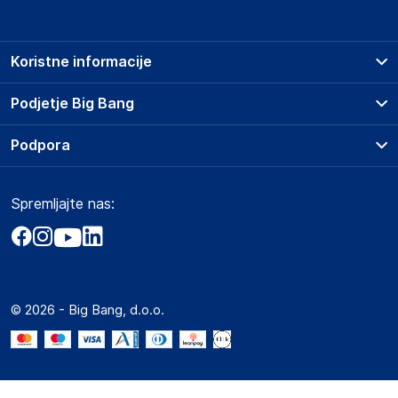
Koristne informacije
Prodajna mesta
Podjetje Big Bang
Splošni pogoji
O podjetju
Podpora
Storitve
Kontakti
Dostava, vnos in odvoz
Pogosta vprašanja
Družbena odgovornost
Načini plačila
Spremljajte nas:
Marketplace
Obvestila za javnost
Nakup na obroke
Kako oddati naročilo?
Akt o digitalnih storitvah
Zavarovanje izdelkov
Vračila in reklamacije
Prodaja podjetjem
Politika zasebnosti
Big Partner - distribucija
Spletni piškotki
© 2026 - Big Bang, d.o.o.
Marketplace za partnerje
Novosti
Interna varna linija za prijavo kršitev po ZZPRI
Zaposlitev