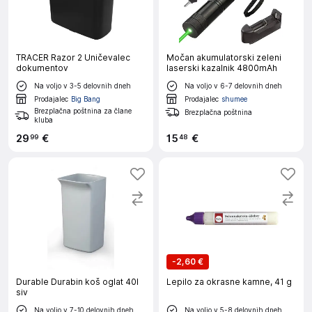
TRACER Razor 2 Uničevalec
Močan akumulatorski zeleni
dokumentov
laserski kazalnik 4800mAh
Na voljo v 3-5 delovnih dneh
Na voljo v 6-7 delovnih dneh
Prodajalec
Big Bang
Prodajalec
shumee
Brezplačna poštnina za člane
Brezplačna poštnina
kluba
29
€
15
€
99
48
-
2,60 €
Durable Durabin koš oglat 40l
Lepilo za okrasne kamne, 41 g
siv
Na voljo v 7-10 delovnih dneh
Na voljo v 5-8 delovnih dneh