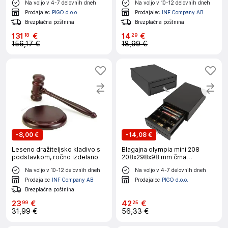
Na voljo v 4-7 delovnih dneh
Na voljo v 10-12 delovnih dneh
Prodajalec
PIGO d.o.o.
Prodajalec
INF Company AB
Brezplačna poštnina
Brezplačna poštnina
131
€
14
€
18
29
156,17 €
18,99 €
-
8,00 €
-
14,08 €
Leseno dražiteljsko kladivo s
Blagajna olympia mini 208
podstavkom, ročno izdelano
208x298x98 mm črna
947990112
Na voljo v 10-12 delovnih dneh
Na voljo v 4-7 delovnih dneh
Prodajalec
INF Company AB
Prodajalec
PIGO d.o.o.
Brezplačna poštnina
23
€
42
€
99
25
31,99 €
56,33 €