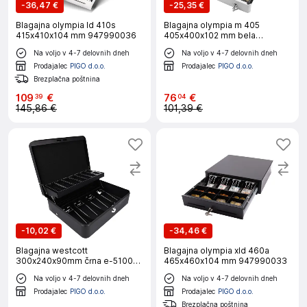
-
36,47 €
-
25,35 €
Blagajna olympia ld 410s
Blagajna olympia m 405
415x410x104 mm 947990036
405x400x102 mm bela
947990125
Na voljo v 4-7 delovnih dneh
Na voljo v 4-7 delovnih dneh
Prodajalec
PIGO d.o.o.
Prodajalec
PIGO d.o.o.
Brezplačna poštnina
109
€
76
€
39
04
145,86 €
101,39 €
-
10,02 €
-
34,46 €
Blagajna westcott
Blagajna olympia xld 460a
300x240x90mm črna e-51003
465x460x104 mm 947990033
black
Na voljo v 4-7 delovnih dneh
Na voljo v 4-7 delovnih dneh
Prodajalec
PIGO d.o.o.
Prodajalec
PIGO d.o.o.
Brezplačna poštnina