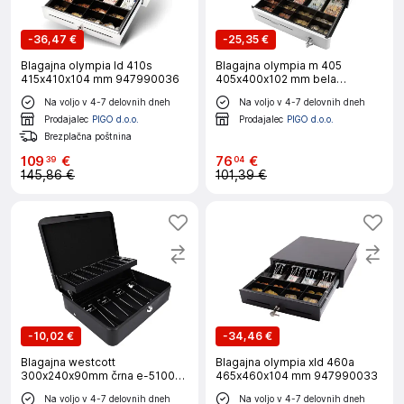
-
36,47 €
-
25,35 €
Blagajna olympia ld 410s
Blagajna olympia m 405
415x410x104 mm 947990036
405x400x102 mm bela
947990125
Na voljo v 4-7 delovnih dneh
Na voljo v 4-7 delovnih dneh
Prodajalec
PIGO d.o.o.
Prodajalec
PIGO d.o.o.
Brezplačna poštnina
109
€
76
€
39
04
145,86 €
101,39 €
-
10,02 €
-
34,46 €
Blagajna westcott
Blagajna olympia xld 460a
300x240x90mm črna e-51003
465x460x104 mm 947990033
black
Na voljo v 4-7 delovnih dneh
Na voljo v 4-7 delovnih dneh