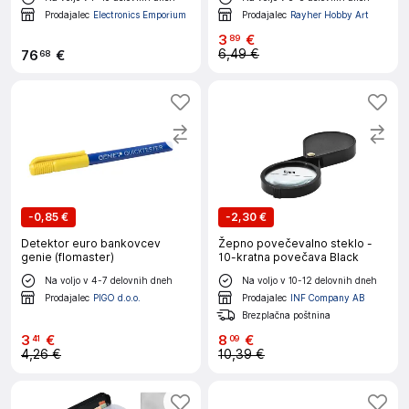
Prodajalec
Electronics Emporium
Prodajalec
Rayher Hobby Art
3
€
89
6,49 €
76
€
68
-
0,85 €
-
2,30 €
Detektor euro bankovcev
Žepno povečevalno steklo -
genie (flomaster)
10-kratna povečava Black
Na voljo v 4-7 delovnih dneh
Na voljo v 10-12 delovnih dneh
Prodajalec
PIGO d.o.o.
Prodajalec
INF Company AB
Brezplačna poštnina
3
€
8
€
41
09
4,26 €
10,39 €