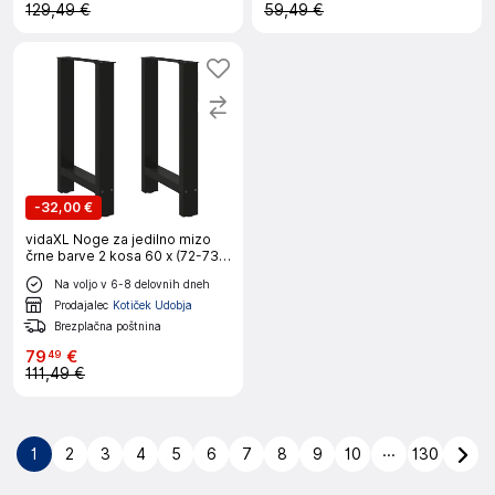
129,49 €
59,49 €
-
32,00 €
vidaXL Noge za jedilno mizo
črne barve 2 kosa 60 x (72-73)
cm jeklo
Na voljo v 6-8 delovnih dneh
Prodajalec
Kotiček Udobja
Brezplačna poštnina
79
€
49
111,49 €
...
1
2
3
4
5
6
7
8
9
10
130