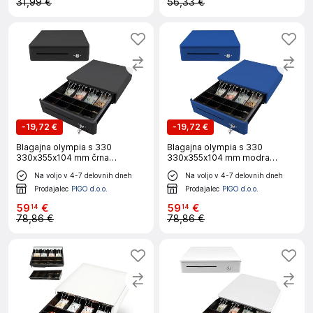
31,99 €
56,33 €
-
19,72 €
-
19,72 €
Blagajna olympia s 330
Blagajna olympia s 330
330x355x104 mm črna
330x355x104 mm modra
947990109
947990119
Na voljo v 4-7 delovnih dneh
Na voljo v 4-7 delovnih dneh
Prodajalec
PIGO d.o.o.
Prodajalec
PIGO d.o.o.
59
€
59
€
14
14
78,86 €
78,86 €