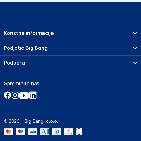
Koristne informacije
Prodajna mesta
Podjetje Big Bang
Splošni pogoji
O podjetju
Podpora
Storitve
Kontakti
Dostava, vnos in odvoz
Pogosta vprašanja
Družbena odgovornost
Načini plačila
Spremljajte nas:
Marketplace
Obvestila za javnost
Nakup na obroke
Kako oddati naročilo?
Akt o digitalnih storitvah
Zavarovanje izdelkov
Vračila in reklamacije
Prodaja podjetjem
Politika zasebnosti
Big Partner - distribucija
Spletni piškotki
© 2026 - Big Bang, d.o.o.
Marketplace za partnerje
Novosti
Interna varna linija za prijavo kršitev po ZZPRI