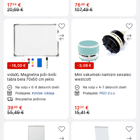
17
€
76
€
59
49
20,69 €
107,49 €
-
16,00 €
-
3,08 €
vidaXL Magnetna piši-briši
Mini vakumski namizni sesalec
tabla bela 70x50 cm jeklo
westcott
Na voljo v 6-8 delovnih dneh
Na voljo v 4-7 delovnih dneh
Prodajalec
Kotiček Udobja
Prodajalec
PIGO d.o.o.
Brezplačna poštnina
39
€
12
€
49
33
55,49 €
15,41 €