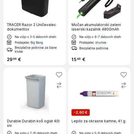
TRACER Razor 2 Uničevalec
Močan akumulatorski zeleni
dokumentov
laserski kazalnik 4800mAh
Na voljo v 3-5 delovnih dneh
Na voljo v 6-7 delovnih dneh
Prodajalec
Big Bang
Prodajalec
shumee
Brezplačna poštnina za člane
Brezplačna poštnina
kluba
29
€
15
€
99
48
-
2,60 €
Durable Durabin koš oglat 40l
Lepilo za okrasne kamne, 41 g
siv
Na voljo v 7-10 delovnih dneh
Na voljo v 5-8 delovnih dneh