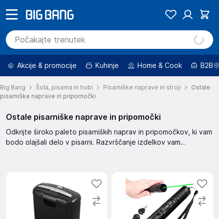
Akcije & promocije
Kuhinje
Home & Cook
B2B
Big Bang
Šola, pisarna in hobi
Pisarniške naprave in stroji
Ostale
pisarniške naprave in pripomočki
Ostale pisarniške naprave in pripomočki
Odkrijte široko paleto pisarniških naprav in pripomočkov, ki vam
bodo olajšali delo v pisarni. Razvrščanje izdelkov vam
omogoča, da najdete najboljše izdelke, od priporočenih do
cenejših. S filtriranjem lahko poiščete izdelke po znamki, ceni,
promocijah in še več.