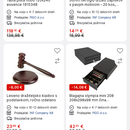
Tabla pluta nobo 120x240
50mm okroglo držalo zapiskov
essence 1915348
s pavjim motivom – 20 kos,
kovinsko Silver
Na voljo v 4-7 delovnih dneh
Na voljo v 10-12 delovnih dneh
Prodajalec
PIGO d.o.o.
Prodajalec
INF Company AB
Brezplačna poštnina
Brezplačna poštnina
118
€
14
€
14
29
138,98 €
18,99 €
-
8,00 €
-
14,08 €
Leseno dražiteljsko kladivo s
Blagajna olympia mini 208
podstavkom, ročno izdelano
208x298x98 mm črna
947990112
Na voljo v 10-12 delovnih dneh
Na voljo v 4-7 delovnih dneh
Prodajalec
INF Company AB
Prodajalec
PIGO d.o.o.
Brezplačna poštnina
23
€
42
€
99
25