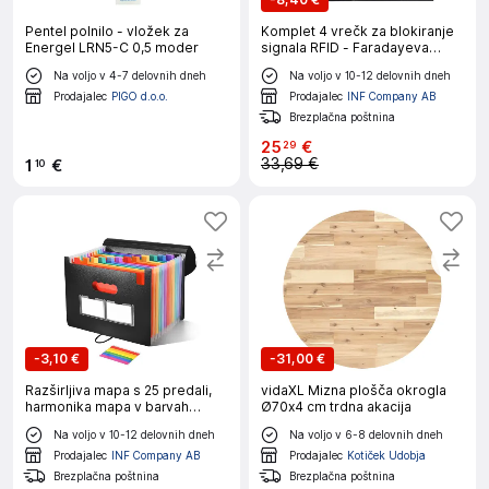
Pentel polnilo - vložek za
Komplet 4 vrečk za blokiranje
Energel LRN5-C 0,5 moder
signala RFID - Faradayeva
vrečka za ključe, telefone
Na voljo v 4-7 delovnih dneh
Na voljo v 10-12 delovnih dneh
Black
Prodajalec
PIGO d.o.o.
Prodajalec
INF Company AB
Brezplačna poštnina
25
€
29
33,69 €
1
€
10
-
3,10 €
-
31,00 €
Razširljiva mapa s 25 predali,
vidaXL Mizna plošča okrogla
harmonika mapa v barvah
Ø70x4 cm trdna akacija
mavrice z varno zaponko na
Na voljo v 10-12 delovnih dneh
Na voljo v 6-8 delovnih dneh
vrvico
Prodajalec
INF Company AB
Prodajalec
Kotiček Udobja
Brezplačna poštnina
Brezplačna poštnina