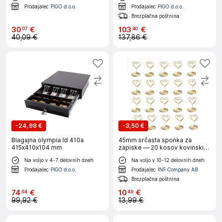
Prodajalec
PIGO d.o.o.
Prodajalec
PIGO d.o.o.
Brezplačna poštnina
30
€
103
€
07
40
40,09 €
137,86 €
-
24,98 €
-
3,50 €
Blagajna olympia ld 410a
45mm srčasta sponka za
415x410x104 mm
zapiske — 20 kosov kovinskih
držal Gold
Na voljo v 4-7 delovnih dneh
Na voljo v 10-12 delovnih dneh
Prodajalec
PIGO d.o.o.
Prodajalec
INF Company AB
Brezplačna poštnina
74
€
10
€
94
49
99,92 €
13,99 €