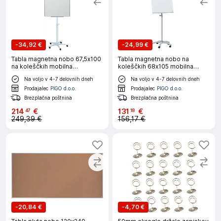
-
34,92 €
-
24,99 €
Tabla magnetna nobo 67,5x100
Tabla magnetna nobo na
na koleščkih mobilna
koleščkih 68x105 mobilna
barracuda 1902386
essence steel 1915716
Na voljo v 4-7 delovnih dneh
Na voljo v 4-7 delovnih dneh
Prodajalec
PIGO d.o.o.
Prodajalec
PIGO d.o.o.
Brezplačna poštnina
Brezplačna poštnina
214
€
131
€
47
18
249,39 €
156,17 €
-
20,84 €
-
4,70 €