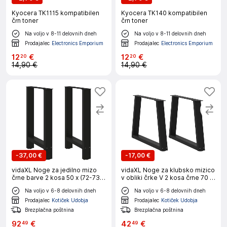
Kyocera TK1115 kompatibilen
Kyocera TK140 kompatibilen
črn toner
črn toner
Na voljo v 8-11 delovnih dneh
Na voljo v 8-11 delovnih dneh
Prodajalec
Electronics Emporium
Prodajalec
Electronics Emporium
12
€
12
€
20
20
14,90 €
14,90 €
-
37,00 €
-
17,00 €
vidaXL Noge za jedilno mizo
vidaXL Noge za klubsko mizico
črne barve 2 kosa 50 x (72-73)
v obliki črke V 2 kosa črne 70 x
cm jeklo
(42-43,3) cm jeklo
Na voljo v 6-8 delovnih dneh
Na voljo v 6-8 delovnih dneh
Prodajalec
Kotiček Udobja
Prodajalec
Kotiček Udobja
Brezplačna poštnina
Brezplačna poštnina
92
€
42
€
49
49