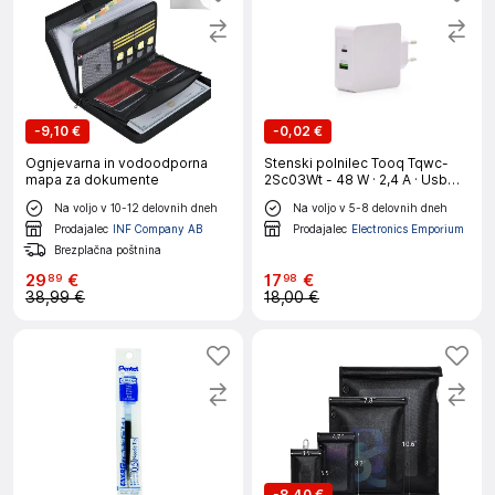
-
9,10 €
-
0,02 €
Ognjevarna in vodoodporna
Stenski polnilec Tooq Tqwc-
mapa za dokumente
2Sc03Wt - 48 W · 2,4 A · Usb
Tip C · Usb 3.0
Na voljo v 10-12 delovnih dneh
Na voljo v 5-8 delovnih dneh
Prodajalec
INF Company AB
Prodajalec
Electronics Emporium
Brezplačna poštnina
29
€
17
€
89
98
38,99 €
18,00 €
-
8,40 €