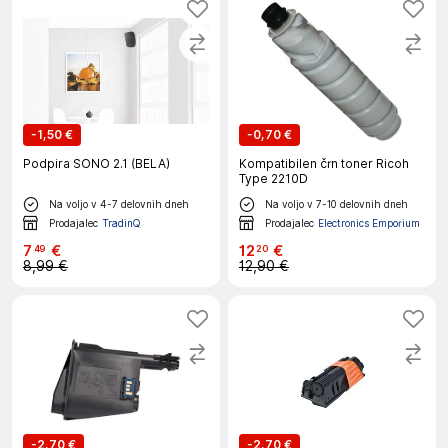
-
1,50 €
-
0,70 €
Podpira SONO 2.1 (BELA)
Kompatibilen črn toner Ricoh
Type 2210D
Na voljo v 4-7 delovnih dneh
Na voljo v 7-10 delovnih dneh
Prodajalec
TradinQ
Prodajalec
Electronics Emporium
7
€
12
€
49
20
8,99 €
12,90 €
-
2,70 €
-
2,70 €