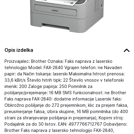
Opis izdelka
Proizvajalec: Brother Oznaka: Faks naprava z lasersko
tehnologijo Model: FAX-2840 Vgrajen telefon: ne Navaden
papir: da Način tiskanja: laserski Maksimalna hitrost prenosa:
33,6 kBit/s Število hitrih tipk: 22 Število vnosov v telefonski
imenik: 200 Zaloge papirja: 250 Pomnilnik za
pošiljanje/prejemanje: 16 MB SMS funkcionalnost: ne Brother
Faks naprava FAX-2840: dodatne informacije Laserski faks:
Obkrožno pošiljanje do 272 prejemnikom, klic za prejem faksa,
preusmerjanje faksa, izbira skupine, 16 MB pomnilnika (do 400
strani za shranjevanje pošiljanja in prejemanja), Kopirni stroj:
Podajalnik za do 30 listov. EAN: 4977766712767 Dobavljeno:
Brother Faks naprava z lasersko tehnologijo FAX-2840,