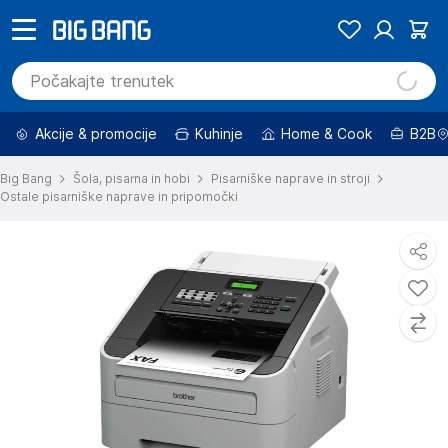
Akcije & promocije
Kuhinje
Home & Cook
B2B
Big Bang
Šola, pisarna in hobi
Pisarniške naprave in stroji
Ostale pisarniške naprave in pripomočki