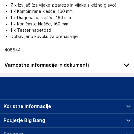
7 x Izvijač (za vijake z zarezo in vijake s križno glavo)
1 x Kombinirane klešče, 160 mm
1 x Diagonalne klešče, 160 mm
1 x Koničaste klešče, 160 mm
1 x Tester napetosti
Dobavljeno kovčku za prenašanje
408544
Varnostne informacije in dokumenti
Slike o varnosti izdelka
Slike o varnosti izdelka vsebujejo opozorila na embalaži
izdelka in lahko vključujejo ključne varnostne informacije,
povezane z določenim izdelkom.
Koristne informacije
Prodajna mesta
Podjetje Big Bang
Splošni pogoji
O podjetju