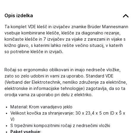
Opis izdelka
Ta komplet VDE klešč in izvijačev znamke Brüder Mannesmann
vsebuje kombinirane klešče, klešče za diagonalno rezanje,
koničaste klešče in 7 izvijačev za vijake z zarezami in vijake s
križno glavo, s katerimi lahko rešite večino situacij, v katerih
so potrebne klešče in izvijači.
Ročaji so ergonomsko oblikovani in imajo nedrseče vložke,
zato so zelo udobni in varni za uporabo. Standard VDE
(Verband der Elektrotechnik, nemško združenje za električne,
elektronske in informacijske tehnologije) zagotavlja, da so ta
orodja varna za uporabo pri delu z elektriko.
Material: Krom vanadijevo jeklo
Velikost kovčka za shranjevanje: 30 x 23,4 x 5 cm (D x Š x
V)
S trpežnimi kompozitnimi ročaji z nedrsečimi vložki
Paket vsebuje: