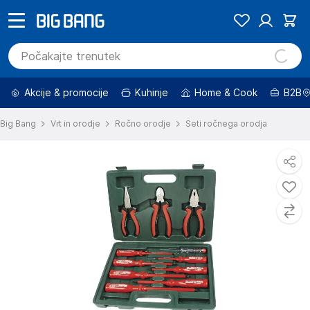
Akcije & promocije
Kuhinje
Home & Cook
B2B
Big Bang
Vrt in orodje
Ročno orodje
Seti ročnega orodja