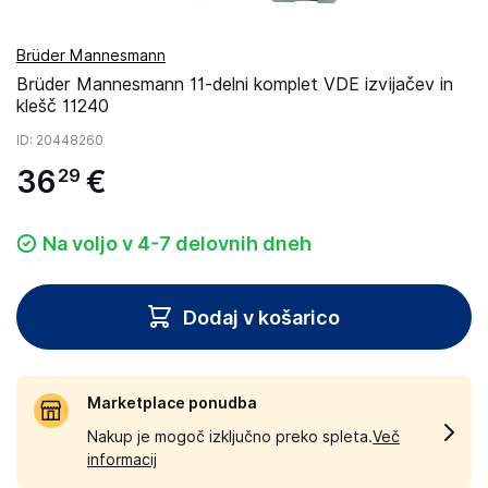
Brüder Mannesmann
Brüder Mannesmann 11-delni komplet VDE izvijačev in
klešč 11240
ID
: 20448260
36
€
29
Na voljo v 4-7 delovnih dneh
Dodaj v košarico
Marketplace ponudba
Nakup je mogoč izključno preko spleta.
Več
informacij