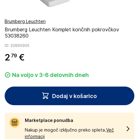
Brumberg Leuchten
Brumberg Leuchten Komplet končnih pokrovčkov
53038260
ID
: 20890905
2
€
79
Na voljo v 3-6 delovnih dneh
Dodaj v košarico
Marketplace ponudba
Nakup je mogoč izključno preko spleta.
Več
informacij