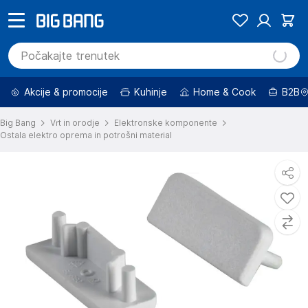
Akcije & promocije
Kuhinje
Home & Cook
B2B
Big Bang
Vrt in orodje
Elektronske komponente
Ostala elektro oprema in potrošni material