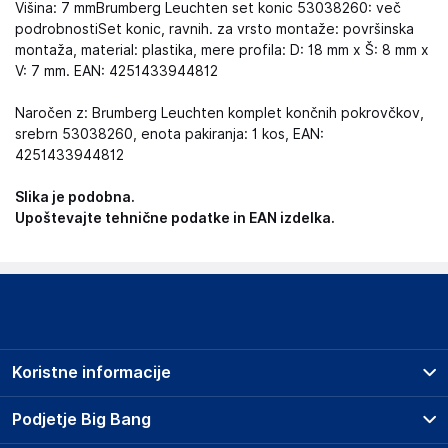
Višina: 7 mmBrumberg Leuchten set konic 53038260: več
podrobnostiSet konic, ravnih. za vrsto montaže: površinska
montaža, material: plastika, mere profila: D: 18 mm x Š: 8 mm x
V: 7 mm. EAN: 4251433944812
Naročen z: Brumberg Leuchten komplet končnih pokrovčkov,
srebrn 53038260, enota pakiranja: 1 kos, EAN:
4251433944812
Slika je podobna.
Upoštevajte tehnične podatke in EAN izdelka.
Koristne informacije
Prodajna mesta
Podjetje Big Bang
Splošni pogoji