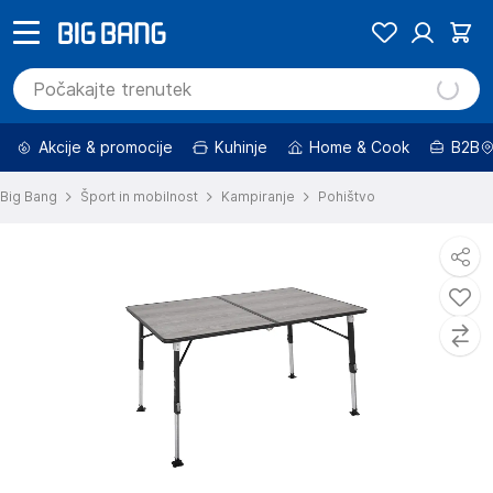
Akcije & promocije
Kuhinje
Home & Cook
B2B
Big Bang
Šport in mobilnost
Kampiranje
Pohištvo