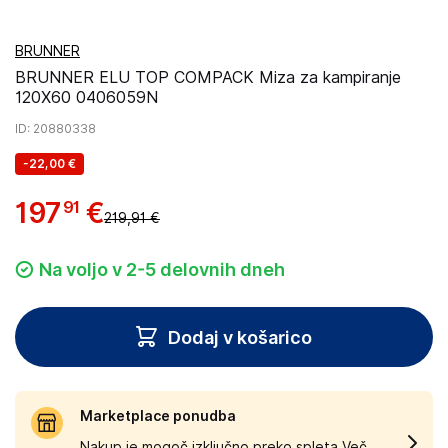
BRUNNER
BRUNNER ELU TOP COMPACK Miza za kampiranje
120X60 0406059N
ID
: 20880338
-
22,00 €
197
€
91
219,91 €
Na voljo v 2-5 delovnih dneh
Dodaj v košarico
Marketplace ponudba
Nakup je mogoč izključno preko spleta.
Več