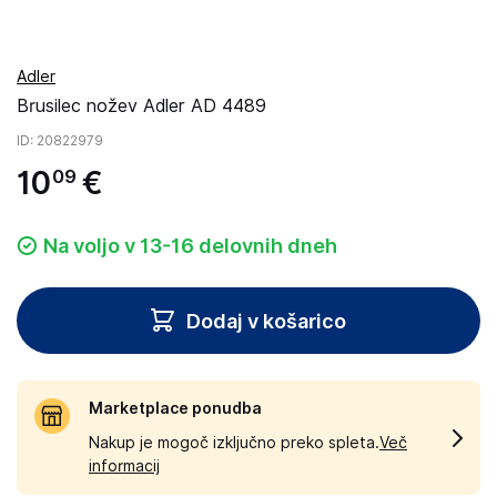
Adler
Brusilec nožev Adler AD 4489
ID
: 20822979
10
€
09
Na voljo v 13-16 delovnih dneh
Dodaj v košarico
Marketplace ponudba
Nakup je mogoč izključno preko spleta.
Več
informacij