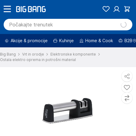
Akcije & promocije
Kuhinje
Home & Cook
B2B
Big Bang
Vrt in orodje
Elektronske komponente
Ostala elektro oprema in potrošni material