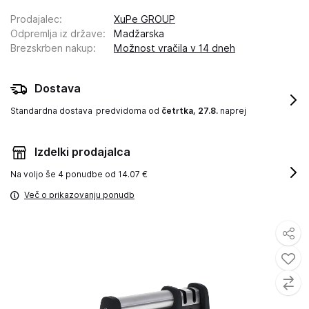
Prodajalec
:
XuPe GROUP
Odpremlja iz države
:
Madžarska
Brezskrben nakup
:
Možnost vračila v 14 dneh
Dostava
Standardna dostava
predvidoma od
četrtka, 27.8.
naprej
Izdelki prodajalca
Na voljo še
4 ponudbe od 14.07 €
Več o prikazovanju ponudb