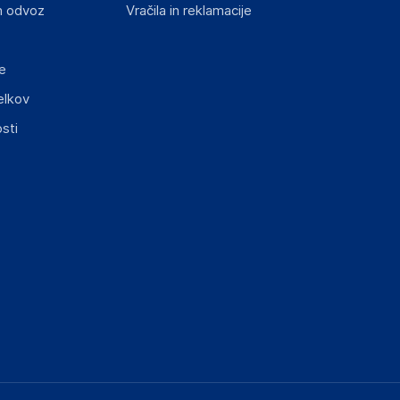
n odvoz
Vračila in reklamacije
e
elkov
sti