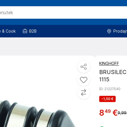
 & Cook
B2B
Prodaj
KINGHOFF
BRUSILEC
1115
ID
: 21227540
-
1,50 €
8
€
49
9,99