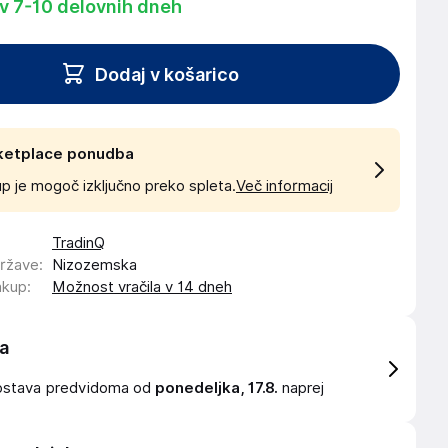
 v 7-10 delovnih dneh
Dodaj v košarico
ketplace ponudba
p je mogoč izključno preko spleta.
Več informacij
TradinQ
države
:
Nizozemska
akup
:
Možnost vračila v 14 dneh
a
ostava
predvidoma od
ponedeljka, 17.8.
naprej