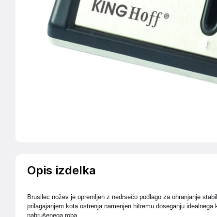
Opis izdelka
Brusilec nožev je opremljen z nedrsečo podlago za ohranjanje stabil
prilagajanjem kota ostrenja namenjen hitremu doseganju idealnega ko
nabrušenega roba.