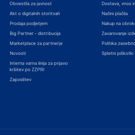
Obvestila za javnost
Dostava, vnos i
05-830
Poland
Akt o digitalnih storitvah
Načini plačila
info@kinghoff.com
Prodaja podjetjem
Nakup na obrok
Big Partner - distribucija
Zavarovanje izd
Marketplace za partnerje
Politika zasebno
Novosti
Spletni piškotki
Interna varna linija za prijavo
kršitev po ZZPRI
Zaposlitev