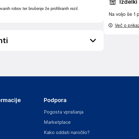
Izdelki
nih robov ter brušenje že profiliranih rezil.
Na voljo še
1 
Več o prik
nti
ov, državo in elektronski naslov) povezane s
ormacije
Podpora
Pogosta vprašanja
Marketplace
st izdelka z zahtevanimi predpisi.
Kako oddati naročilo?