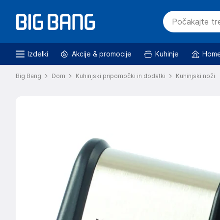
Izdelki
Akcije & promocije
Kuhinje
Home
Big Bang
Dom
Kuhinjski pripomočki in dodatki
Kuhinjski noži