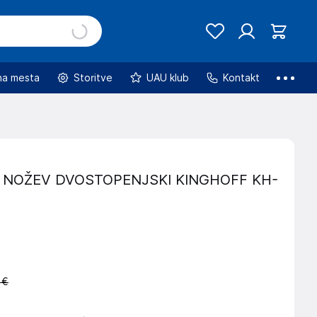
na mesta
Storitve
UAU klub
Kontakt
 NOŽEV DVOSTOPENJSKI KINGHOFF KH-
 €