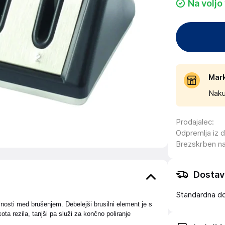
Na voljo
Mar
Naku
Prodajalec
:
Odpremlja iz 
Brezskrben n
Dostav
Standardna d
nosti med brušenjem. Debelejši brusilni element je s
ta rezila, tanjši pa služi za končno poliranje