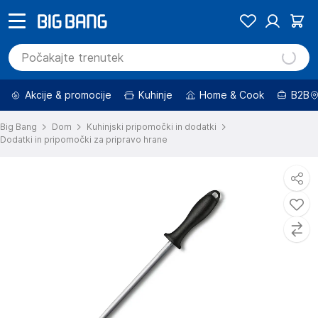
Akcije & promocije
Kuhinje
Home & Cook
B2B
Big Bang
Dom
Kuhinjski pripomočki in dodatki
Dodatki in pripomočki za pripravo hrane