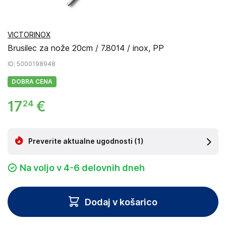
VICTORINOX
Brusilec za nože 20cm / 7.8014 / inox, PP
ID
: 5000198948
DOBRA CENA
17
€
24
Preverite aktualne ugodnosti
(1)
Na voljo v 4-6 delovnih dneh
Dodaj v košarico