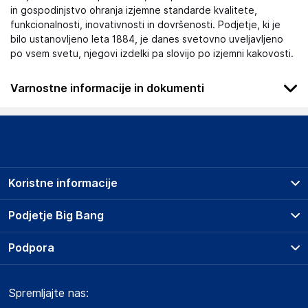
in gospodinjstvo ohranja izjemne standarde kvalitete,
funkcionalnosti, inovativnosti in dovršenosti. Podjetje, ki je
bilo ustanovljeno leta 1884, je danes svetovno uveljavljeno
po vsem svetu, njegovi izdelki pa slovijo po izjemni kakovosti.
Varnostne informacije in dokumenti
Podatki o proizvajalcu
Podatki o proizvajalcu vključujejo informacije (naziv, naslov,
državo in elektronski naslov) povezane s proizvajalcem
izdelka.
Koristne informacije
KRISTAL d.o.o. Rence
Lukezici 45, 5292 Rence
Prodajna mesta
Podjetje Big Bang
Slovenija
Splošni pogoji
kristaldoo@siol.net
O podjetju
Podpora
Storitve
Kontakti
Dostava, vnos in odvoz
Odgovorna oseba v EU
Pogosta vprašanja
Družbena odgovornost
Načini plačila
Gospodarski subjekt s sedežem v EU, ki zagotavlja skladnost
Spremljajte nas:
Marketplace
Obvestila za javnost
izdelka z zahtevanimi predpisi.
Nakup na obroke